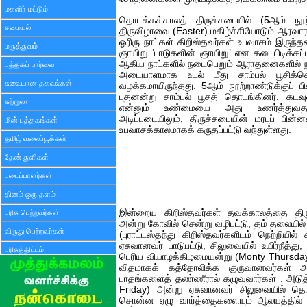
மகளிர் மட்டும்
தொடக்கக்காலத் திருச்சபையில் (5ஆம் நூற்
சமையல்
திருவிழாவை (Easter) மகிழ்ச்சியோடும் ஆரவா
ஓரிரு நாட்கள் கிறிஸ்தவர்கள் உபவாசம் இருந்தன
மருத்துவம்
ஞாயிறு ‘பாடுகளின் ஞாயிறு’ என கடைபிடிக்கப்
ஆகிய நாட்களில் நடைபெறும் ஆராதனைகளில் நற்
புத்தகப் பார்வை
அடையாளமாக உடல் மீது சாம்பல் பூசிக்க
சுவையான தகவல்கள்
வழக்கமாயிருந்தது. 5ஆம் நூற்றாண்டுக்குப் பின்
புதனன்று சாம்பல் பூசத் தொடங்கினர். கடவு
சுற்றுலா
என்னும் உண்மையை அது உணர்த்துவதா
அடிப்படையிலும், திருச்சபையின் மரபுப் பின்
மின் புத்தகங்கள்
உபவாசக்காலமாகக் கருதப்பட்டு வந்துள்ளது.
தமிழ் வலைப்பூக்கள்
தேன் துளிகள்
படைப்பாளர்கள்
தினம் ஒரு தளம்
இன்றைய கிறிஸ்தவர்கள் தவக்காலத்தை திருந
பரிசு பெற்றவர்கள்
அன்று கோவில் சென்று வழிபட்டு, தம் தலையில் (ந
விருது பெற்றவர்கள்
(புராட்டஸ்தந்து கிறிஸ்தவர்களிடம் நெற்றியில்
ஏசுவானவர் பாடுபட்டு, சிலுவையில் உயிர்நீத்து,
பரிசுத்திட்டம்
பெரிய வியாழக்கிழமையன்று (Monty Thursda
விதமாகக் கத்தோலிக்க குருவானவர்கள் அ
பாதங்களைத் தண்ணீரால் கழுவுவார்கள்
. அடு
Friday) அன்று ஏசுவானவர் சிலுவையில் தொங
சொன்ன ஏழு வார்த்தைகளையும் ஆலயத்தில் த