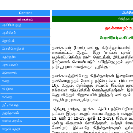
ஆன்மிக
Content
கிறித்தவ 
உள்ளடக்கம்
ஆசிரியர் குழு
தவக்காலமும் உ
ஆன்மிகம்
பேராசிரியர்.எ.சிட்னி
ஜோதிடம்
தவக்காலம் (Lent) என்பது கிறிஸ்தவர்களின்
பொன்மொழிகள்
காலக்கட்டம் ஆகும். இது ‘சாம்பல் புதன்’ எ
பகுத்தறிவு
வழங்கப்படுகின்ற நாள் தொடங்கி, இயேசுகிறிஸ்
நிகழ்வைக் கொண்டாடும் உயிர்த்தெழுதல் ஞாய
அடையாளம்
நாற்பது நாள் காலத்தைக் குறிக்கும்.
நேர்காணல்
தவக்காலத்தின்போது கிறிஸ்தவர்கள் இறைவேண்
தன்னொறுத்தல் போன்ற நற்செயல்கள் புரிய ஊக்க
கதை
18). மேலும், பிறர்க்குத் தம்மால் இயன்ற உத
கட்டுரை
தங்களை ஈடுபடுத்திக் கொள்ளுகிறார்கள். இயேச
அனுபவித்துச் சிலுவையில் இறந்தார் என்பதால்
கவிதை
பங்குபெற முன்வருகிறார்கள்.
குட்டிக்கதை
மத்தேயு, மாற்கு, லூக்கா ஆகிய நற்செய்தியா
குறுந்தகவல்
நாட்கள் இரவும் பகலும் உபவாசமிருந்தார் என்ன
11, மாற் 1: 12-13, லூக் 1: 1-13)
. இயேசு உ
சிரிக்க சிரிக்க
மூன்று விதமாகச் சோதித்தான். அந்தச் ச
வென்றார். இவ்வாறே கிறிஸ்தவர்களும் தங்
சிறுவர் பகுதி
சோதனைகளை முறியடிக்கத் தவக்காலம் பயிற்சி