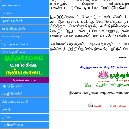
சாந்தமும், மிகுந்த கிருபையும
சூப் வகைகள்
மனஸ்தாபப்படுகிறவருமாயிருக்கிறார்”
(யோவேல் 
பாயாசம்
இவற்றிற்கெல்லாம் மேலாகத் கடவுள் விரும்பும
குளிர்பானங்கள்
உன் ஆகாரத்தைப் பகிர்ந்து கொடுக்கிறதும், 
சேர்த்துக் கொள்ளுகிறதும், வஸ்திரமில்லா
காபி மற்றும் தேநீர்
கொடுக்கிறதும், உன் மாம்சமானவனுக்கு உன
எனக்கு உகந்த உபவாசம்” (ஏசாயா 58: 7) என்கிறா
உடனடி உணவுகள்
மதக்கோட்பாடுகளும், அறநெறிகளும், உபத
பிற மாநில உணவுகள்
நன்னெறிபடுத்தி தெய்வீக நிலைக்கு இட்டுச் செ
வீட்டுக் குறிப்புகள்
*****
கிறித்தவ சமயம்
|
பேராசிரியர் சிட்னி.
அசைவச் சமையல்
இது முத்துக்கமலம் இணைய
ஆட்டு இறைச்சி
இணைய பக்க முகவரி:
http://www.muthukama
கோழி இறைச்சி
மீன் மற்றும் கருவாடு
அச்சிட
விமர்சிக்க
நண்டு
முட்டை
பிற இறைச்சிகள்