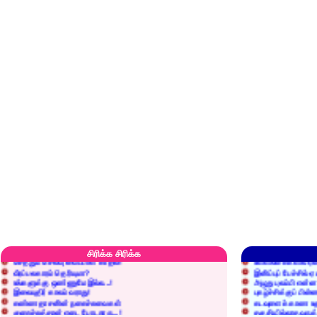
எரிப்பதா? புதைப்பதா?
எல்லாம் நன்மைக்கே.
அறிவை வைக்க மறந்துட்டானே...!
மனிதர்களது தகுதி 
சிரிக்க சிரிக்க
செத்தும் செலவு வைப்பாள் காதலி!
உள்ளங்கைகளில் ஏன
வீரப்பலகாரம் தெரியுமா?
இனிப்புப் பேச்சில்
உங்களுக்கு ஒண்ணுமே இல்ல...!
அழுது புலம்பி என்
இலையுதிர் காலம் வராது!
புகழ்ச்சிக்குப் பின்
கண்ணதாசனின் நகைச்சுவைகள்
கடவுளைக் காண உத
குறைச்சுத்தான் எடை போடறாரு...!
தகுதியில்லாதவருக
அவருக்கு ஒரு விவரமும் தெரியலடி!
உயரத்தில் இருந்தால