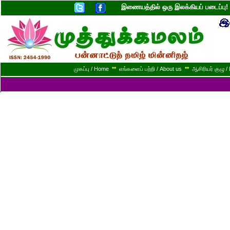
இணையத்தில் ஒரு இலக்கியப் படைப்ப
முகப்பு / Home
**
எங்களைப் பற்றி / About us
**
ஆசிரியர் குழு / 