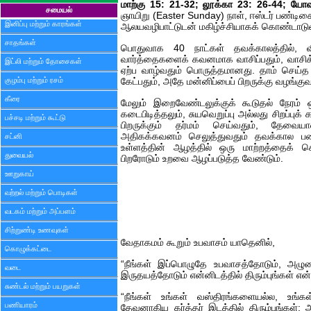
மாற்கு 15: 21-32; லூக்கா 23: 26-44; யோ
சமையல்
ஞாயிறு (Easter Sunday) நாள், ஈஸ்டர் பண்டிக
இனிப்பு மற்றும் காரங்கள்
ஆலயவழிபாட்டுடன் மகிழ்ச்சியாகக் கொண்டாடுவ
சாதங்கள்
பொதுவாக 40 நாட்கள் தவக்காலத்தில், விவ
வார்த்தைகளைக் கவனமாக வாசிப்பதும், வாசிக்
இட்லி மற்றும் தோசைகள்
ஏற்ப வாழ்வதும் பொருத்தமானது. தாம் செய்த ப
குழம்பு மற்றும் ரசம்
கேட்பதும், அதே மன்னிப்பைப் பிறருக்கு வழங்குவ
கீரை
மேலும் இறைவேண்டலுக்குக் கூடுதல் நேரம் ஒ
கடைபிடித்தலும், சுயவெறுப்பு அல்லது சிறப்ப
பச்சடி மற்றும் கூட்டு
பிறருக்கும் தர்மம் செய்வதும், தேவையான
அதிகக்கவனம் செலுத்துவதும் தவக்கால பண்
சட்னி
உள்ளத்தின் ஆழத்தில் ஒரு மாற்றத்தைக்
துவையல்
பிறரோடும் உறவை ஆழப்படுத்த வேண்டும்.
ஊறுகாய்
வற்றல் மற்றும் பொடிகள்
வடகம் மற்றும் அப்பளம்
சிற்றுண்டி உணவுகள்
வேதாகமம் கூறும் உபவாசம் யாதெனில்,
கொழுக்கட்டை
“நீங்கள் இப்பொழுதே உபவாசத்தோடும், அழுகை
வடை
இருதயத்தோடும் என்னிடத்தில் திரும்புங்கள் என்ற
சுண்டல் மற்றும் பயறுகள்
“நீங்கள் உங்கள் வஸ்திரங்களையல்ல, உங்க
பணியாரம்
தேவனாகிய கர்த்தர் இடத்தில் திரும்புங்கள்; 