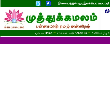
இணையத்தில் ஒரு இலக்கியப் படைப்ப
முகப்பு / Home
**
எங்களைப் பற்றி / About us
**
ஆசிரியர் குழு / 