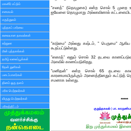
மகளிர் மட்டும்
"சலாத்” (தொழுகை) என்ற சொல் 5 முறை உபய
சமையல்
ஐவேளை தொழுமாறு அல்லாவினால் கட்டளையிடப்
மருத்துவம்
புத்தகப் பார்வை
சுவையான தகவல்கள்
"கடுமை” அல்லது கஷ்டம், " பெருமை" ஆக
சுற்றுலா
கூறப்பட்டுள்ளது.
மின் புத்தகங்கள்
"ஸகாத்” எனும் சொல் 32 தடவை காணப்படு
தமிழ் வலைப்பூக்கள்
அளவில் காணப்படுகிறது.
தேன் துளிகள்
"மனிதன்” என்ற சொல் 65 தடவை காணப்பட
படைப்பாளர்கள்
காரணமாயிருக்கும் அனைத்தினதும் கூட்டுத்
சமனாக உள்ளது.
தினம் ஒரு தளம்
பரிசு பெற்றவர்கள்
விருது பெற்றவர்கள்
*****
பரிசுத்திட்டம்
குறுந்தகவல்
|
பா. காருண்ய
இது முத்துக்கமலம் இணைய