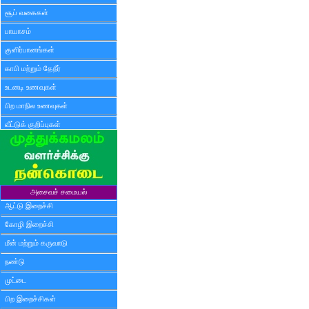
சூப் வகைகள்
பாயாசம்
குளிர்பானங்கள்
காபி மற்றும் தேநீர்
உடனடி உணவுகள்
பிற மாநில உணவுகள்
வீட்டுக் குறிப்புகள்
அசைவச் சமையல்
ஆட்டு இறைச்சி
கோழி இறைச்சி
மீன் மற்றும் கருவாடு
நண்டு
முட்டை
பிற இறைச்சிகள்