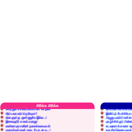
எரிப்பதா? புதைப்பதா?
எல்லாம் நன்மைக்கே.
அறிவை வைக்க மறந்துட்டானே...!
மனிதர்களது தகுதி 
சிரிக்க சிரிக்க
செத்தும் செலவு வைப்பாள் காதலி!
உள்ளங்கைகளில் ஏன
வீரப்பலகாரம் தெரியுமா?
இனிப்புப் பேச்சில்
உங்களுக்கு ஒண்ணுமே இல்ல...!
அழுது புலம்பி என்
இலையுதிர் காலம் வராது!
புகழ்ச்சிக்குப் பின்
கண்ணதாசனின் நகைச்சுவைகள்
கடவுளைக் காண உத
குறைச்சுத்தான் எடை போடறாரு...!
தகுதியில்லாதவருக
அவருக்கு ஒரு விவரமும் தெரியலடி!
உயரத்தில் இருந்தால