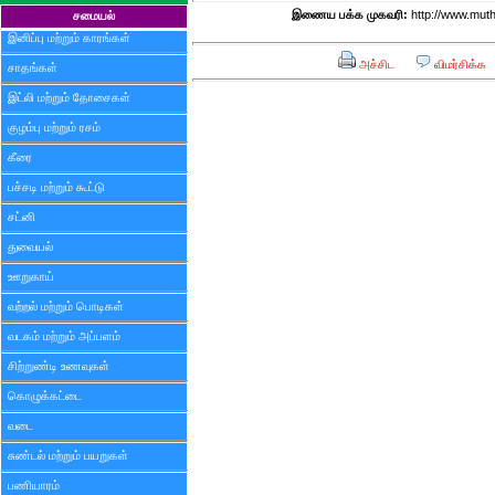
இணைய பக்க முகவரி:
http://www.mut
சமையல்
இனிப்பு மற்றும் காரங்கள்
அச்சிட
விமர்சிக்க
சாதங்கள்
இட்லி மற்றும் தோசைகள்
குழம்பு மற்றும் ரசம்
கீரை
பச்சடி மற்றும் கூட்டு
சட்னி
துவையல்
ஊறுகாய்
வற்றல் மற்றும் பொடிகள்
வடகம் மற்றும் அப்பளம்
சிற்றுண்டி உணவுகள்
கொழுக்கட்டை
வடை
சுண்டல் மற்றும் பயறுகள்
பணியாரம்