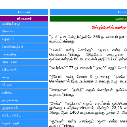
Content
Tidbit
உள்ளடக்கம்
குறுந்தக
ஆசிரியர் குழு
அல்குர்ஆனில் கணித
ஆன்மிகம்
"நாள்" என அல்குர்ஆனிலே 365 தடவையும் நாட்
ஜோதிடம்
கூறப்பட்டுள்ளது.
பொன்மொழிகள்
"உலகம்" என்ற சொல்லும் மறுமை என்ற 
பகுத்தறிவு
சொல்லப்பட்டுள்ளது. அதேபோல் சைத்தான் 
ஒவ்வொன்றும் 88 தடவைகள் குறிப்பிடப்பட்டுள்
அடையாளம்
"சுவர்க்கம்" 77 தடவைகள் ” நகரம்” எனும் ச
நேர்காணல்
"தீயோர்" என்ற சொல் 3 தடவையும் “நல்லோர
கதை
சொல்லினால் இரு மடங்காக அதாவது ஆறு தடவ
கட்டுரை
"சோதனை", "நன்றி" எனும் சொற்கள் ஒவ்
கவிதை
கூறப்பட்டுள்ளது.
குட்டிக்கதை
"அன்பு", "வழிபாடு” எனும் சொற்கள் ஒவ்வொ
இன்றைய விஞ்ஞானிகளால் விகிதம் 23:23 என 
குறுந்தகவல்
அல்குர்ஆன் 1400 வருடங்களுக்கு முன்னரே அதன
சிரிக்க சிரிக்க
"சூரியன்” என்ற சொல்லும் “ஒளி” என்ற ச
சிறுவர் பகுதி
கூறப்பட்டுள்ளது.