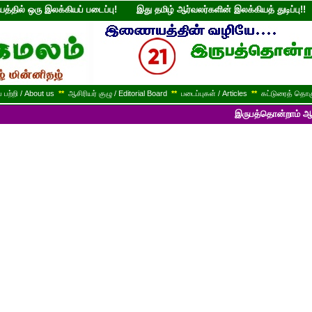
்தில் ஒரு இலக்கியப் படைப்பு! இது தமிழ் ஆர்வலர்களின் இலக்கியத் துடி
பற்றி / About us
**
ஆசிரியர் குழு / Editorial Board
**
படைப்புகள் / Articles
**
கட்டுரைத் தொகு
இருபத்தொன்றாம் ஆண்டில் பயணித்