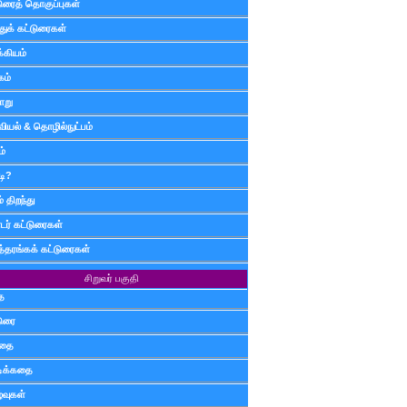
டுரைத் தொகுப்புகள்
ுக் கட்டுரைகள்
்கியம்
கம்
ாறு
வியல் & தொழில்நுட்பம்
ம்
டி?
 திறந்து
ர் கட்டுரைகள்
த்தரங்கக் கட்டுரைகள்
சிறுவர் பகுதி
ை
டுரை
ிதை
்டிக்கதை
்வுகள்