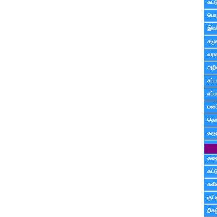
கட்
பொத
இலக
சமூ
வரல
அறி
சட்ட
எப்ப
மனம்
தொட
கரு
கத
கட்
கவ
குட
நிகழ