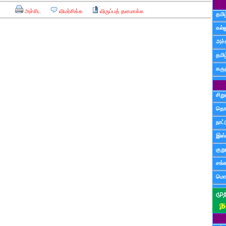
அச்சிட
விமர்சிக்க
விருப்பத் தளமாக்க
தமிழ
கல்ல
அச்
தமி
கருத
சிற
தொ
நாட்
இஸ்
குற
சங்
மொழ