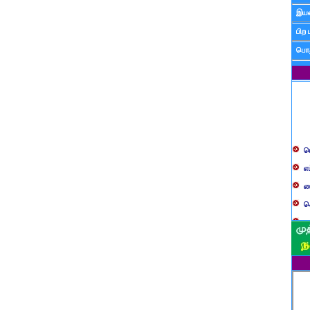
இயன
பிற 
பொத
ப
எ
ச
க
த
ப
வ
ப
ஸ
ம