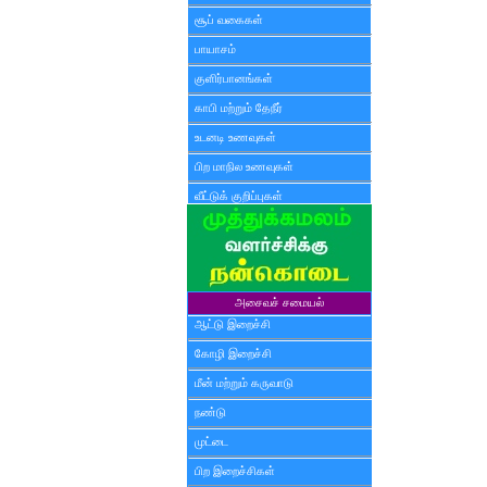
சூப் வகைகள்
பாயாசம்
குளிர்பானங்கள்
காபி மற்றும் தேநீர்
உடனடி உணவுகள்
பிற மாநில உணவுகள்
வீட்டுக் குறிப்புகள்
அசைவச் சமையல்
ஆட்டு இறைச்சி
கோழி இறைச்சி
மீன் மற்றும் கருவாடு
நண்டு
முட்டை
பிற இறைச்சிகள்