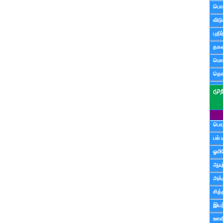
பொ
விட
புதி
தகவ
மொழ
தொ
பொத
பல் 
ஓமி
ஆயு
அக்க
சித்
இயற
உளவி