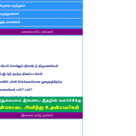
்முறை மருத்துவம்
மருத்துவங்கள்
ுத் தகவல்கள்
வலையொளிப் பதிவுகள்
ெரியார் சொல்லும் திராவிடத் திருமணங்கள்
ம்.ஜி.ஆர் நடித்த திரைப்படங்கள்
ைனிக் பள்ளி சேர்க்கைக்கான நுழைவுத்தேர்வு
ௌரவர்கள் யார்? யார்?
மிழ் ஆண்டுப் பெயர்கள்
ிள்ளையார் சுழி வந்தது எப்படி?
ருவது போவது, வந்தால் போகாது, போனால் வராது...?
ண்டைய படைப் பெயர்கள்
இலவசத் தமிழ் நூல்கள்
்ரீ அன்னை உணர்த்திய மலர்கள்
ாணவன் எப்படி இருக்க வேண்டும்?