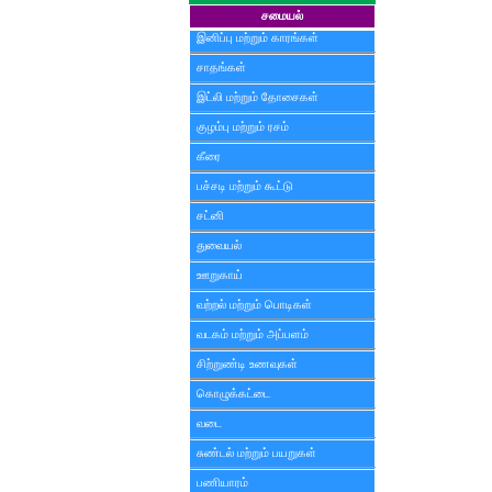
சமையல்
இனிப்பு மற்றும் காரங்கள்
சாதங்கள்
இட்லி மற்றும் தோசைகள்
குழம்பு மற்றும் ரசம்
கீரை
பச்சடி மற்றும் கூட்டு
சட்னி
துவையல்
ஊறுகாய்
வற்றல் மற்றும் பொடிகள்
வடகம் மற்றும் அப்பளம்
சிற்றுண்டி உணவுகள்
கொழுக்கட்டை
வடை
சுண்டல் மற்றும் பயறுகள்
பணியாரம்