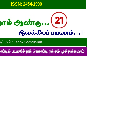
ப்பு!!
ISSN: 2454-1990
ப்புகள் / Essay Compilation
துக் கொண்டிருக்கும் முத்துக்கமலம் பன்னாட்டுத் தமிழ் மின்னிதழின் படைப்பு