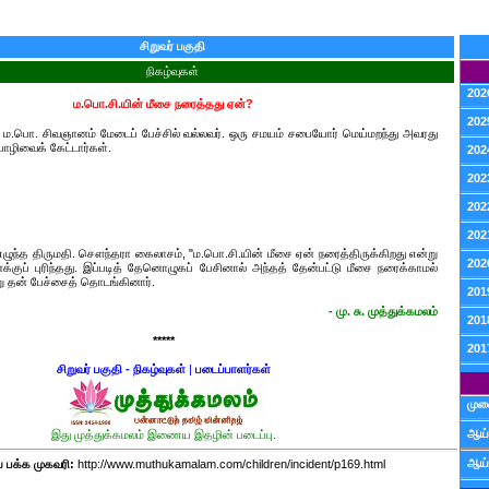
சிறுவர் பகுதி
நிகழ்வுகள்
202
ம.பொ.சி.யின் மீசை நரைத்தது ஏன்?
202
ிரு. ம.பொ. சிவஞானம் மேடைப் பேச்சில் வல்லவர். ஒரு சமயம் சபையோர் மெய்மறந்து அவரது
ொழிவைக் கேட்டார்கள்.
202
202
202
202
 எழுந்த திருமதி. சௌந்தரா கைலாசம், "ம.பொ.சி.யின் மீசை ஏன் நரைத்திருக்கிறது என்று
202
்குப் புரிந்தது. இப்படித் தேனொழுகப் பேசினால் அந்தத் தேன்பட்டு மீசை நரைக்காமல்
று தன் பேச்சைத் தொடங்கினார்.
201
- மு. சு. முத்துக்கமலம்
201
*****
201
சிறுவர் பகுதி - நிகழ்வுகள்
|
படைப்பாளர்கள்
முன
ஆய்
இது முத்துக்கமலம் இணைய இதழின் படைப்பு.
ஆய்
பக்க முகவரி:
http://www.muthukamalam.com/children/incident/p169.html