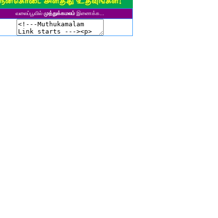
ுனைவர் தி. கல்பனாதேவி
சிகலா தனசேகரன்
வலைப்பூவில்
முத்துக்கமலம்
இணைக்க...
இளவல்" ஹரிஹரன்
ுனைவர். மு. பழனியப்பன்
ாசுகி நடேசன்
ா. காருண்யா
யல்பட்டி கண்ணன்
விதா பால்பாண்டி
ுதா தாமோதரன்
ாஜேஸ்வரி மணிகண்டன்
ாணிக்கவாசுகி செந்தில்குமார்