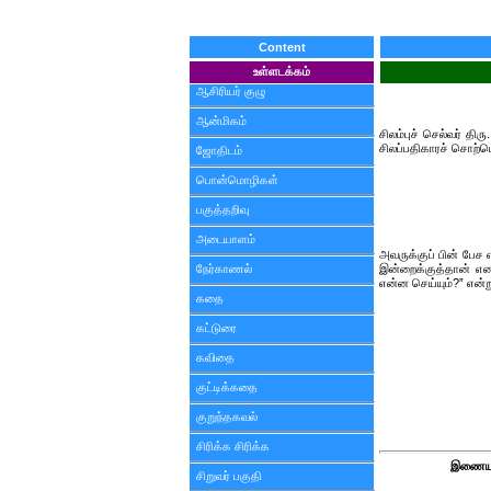
Content
உள்ளடக்கம்
ஆசிரியர் குழு
ஆன்மிகம்
சிலம்புச் செல்வர் த
சிலப்பதிகாரச் சொற்ப
ஜோதிடம்
பொன்மொழிகள்
பகுத்தறிவு
அடையாளம்
அவருக்குப் பின் பேச
நேர்காணல்
இன்றைக்குத்தான் எனக
என்ன செய்யும்?” என்
கதை
கட்டுரை
கவிதை
குட்டிக்கதை
குறுந்தகவல்
சிரிக்க சிரிக்க
இணைய 
சிறுவர் பகுதி