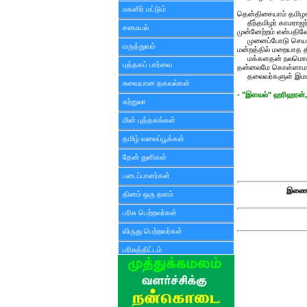
மகளிர் மட்டும்
தென்திசையாம் தமிழக
தீந்தமிழர் காமராஜர்
சமையல்
முன்னேற்றம் என்பதி
முனைப்போடு செயல்பட்
மருத்துவம்
மன்றத்தில் மறையாத த
மக்களதன் நலமொன்றே
புத்தகப் பார்வை
தன்னலமே கொள்ளாமல் 
தலைவர்களுள் இமயம
சுவையான தகவல்கள்
- "இளவல்" ஹரிஹரன்,
சுற்றுலா
மின் புத்தகங்கள்
தமிழ் வலைப்பூக்கள்
தேன் துளிகள்
படைப்பாளர்கள்
இணைய
தினம் ஒரு தளம்
பரிசு பெற்றவர்கள்
விருது பெற்றவர்கள்
பரிசுத்திட்டம்