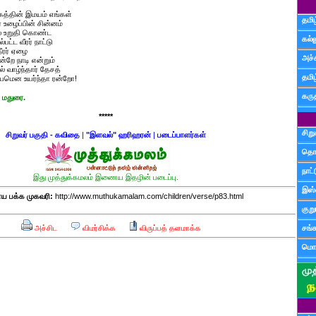
த்தின் இமயம் எங்கள்
தமிழ
 உழைப்பின் சின்னம்
லே உறுதி கொண்ட
கல்ல
ட வீரர் நாட்டு
ீரர் ஏழை
அச்
 நாடி என்றும்
வாழ்ந்தார் தேசத்
தமி
ென உயர்ந்தா ரன்றோ!
கருத
 மதுரை.
*****
சிற
சிறுவர் பகுதி - கவிதை
|
"இளவல்" ஹரிஹரன்
|
படைப்பாளர்கள்
தொ
நாட்
இது முத்துக்கமலம் இணைய இதழின் படைப்பு.
இஸ்
 பக்க முகவரி:
http://www.muthukamalam.com/children/verse/p83.html
குற
அச்சிட
விமர்சிக்க
விருப்பத் தளமாக்க
சங்
மொழ