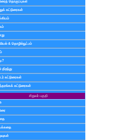
டுரைத் தொகுப்புகள்
ுக் கட்டுரைகள்
்கியம்
கம்
ாறு
வியல் & தொழில்நுட்பம்
ம்
டி?
 திறந்து
ர் கட்டுரைகள்
த்தரங்கக் கட்டுரைகள்
சிறுவர் பகுதி
ை
டுரை
ிதை
்டிக்கதை
்வுகள்