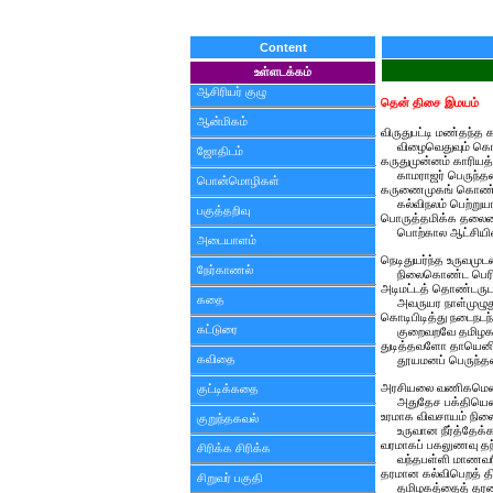
Content
உள்ளடக்கம்
ஆசிரியர் குழு
தென் திசை இமயம்
ஆன்மிகம்
விருதுபட்டி மண்தந்த க
விழைவெதுவும் கொள்
ஜோதிடம்
கருதுமுன்னம் காரியத்த
காமராஜர் பெருந்தலை
பொன்மொழிகள்
கருணைமுகங் கொண்ட
கல்விநலம் பெற்றுயர
பகுத்தறிவு
பொருத்தமிக்க தலைமைக்
பொற்கால ஆட்சியினைப
அடையாளம்
நெடிதுயர்ந்த உருவமுட
நேர்காணல்
நிலைகொண்ட பெரியவரா
அடிமட்டத் தொண்டரு
கதை
அவருயர நாள்முழுதும்
கொடிபிடித்து நடைநட
கட்டுரை
குறைவறவே தமிழகத
துடித்தவளோ தாயெனி
கவிதை
தூயமனப் பெருந்தல
அரசியலை வணிகமெனக
குட்டிக்கதை
அதுதேச பக்தியென 
உரமாக விவசாயம் நி
குறுந்தகவல்
உருவான நீர்த்தேக்க
வரமாகப் பகலுணவு தந
சிரிக்க சிரிக்க
வந்தபள்ளி மாணவரின் 
தரமான கல்விபெறத் திட்
சிறுவர் பகுதி
தமிழகத்தைத் தரணி