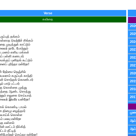
Verse
கவிதை
202
202
ருப்புத் தங்கம்
ளாத வெற்றிச் சிங்கம்
202
ை முடித்துக் காட்டும்
வர் நாடே போற்றும்
202
மனம் எளிய மக்கள்
ப் பள்ளி கணடார்
202
குப் புனிதங் கூட்டும்
் புரிந்தா ரன்றோ!
202
ன் நேர்மை நெஞ்சில்
202
ம் கருப்புக் காந்தி
டன் சொந்தங் கொண்டார்
201
 பாடு பட்டார்
ந்த கொள்கை முத்து
201
்தை ஆண்ட சொத்து
னும் சலுகை செய்யாத்
201
ைவர் இவரே யன்றோ!
் கொண்டி டாமல்
தினமு ழைத்தார்
முன
லையாய்க் கொள்ள
ம் பலவு மன்றோ
ஆய்
்த வள்ளல்
வாட்டம் நீக்கித்
ஆய்
டம் தீட்டித்
போற்றச் செய்தா ரன்றோ!