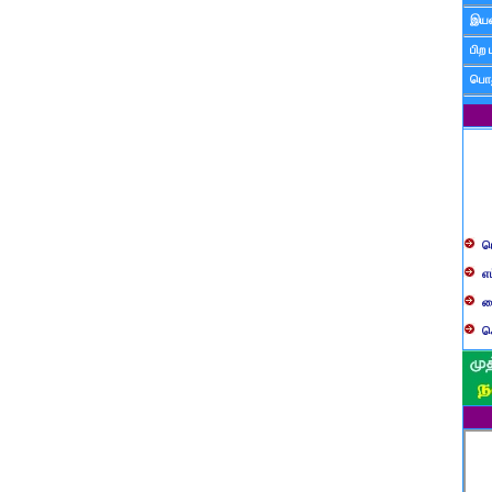
இயன
பிற 
பொத
ப
எ
ச
க
த
ப
வ
ப
ஸ
ம