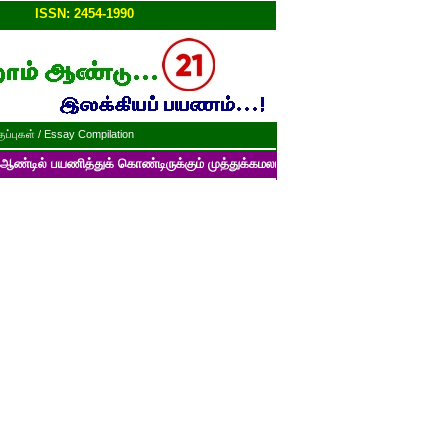
ப்பு!!
ISSN: 2454-1990
ப்புகள் / Essay Compilation
ித்துக் கொண்டிருக்கும் முத்துக்கமலம் பன்னாட்டுத் தமிழ் மின்னிதழின் படைப