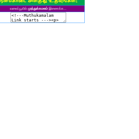
ுனைவர் தி. கல்பனாதேவி
வலைப்பூவில்
முத்துக்கமலம்
இணைக்க...
சிகலா தனசேகரன்
இளவல்" ஹரிஹரன்
ுனைவர். மு. பழனியப்பன்
ாசுகி நடேசன்
ா. காருண்யா
யல்பட்டி கண்ணன்
விதா பால்பாண்டி
ுதா தாமோதரன்
ாஜேஸ்வரி மணிகண்டன்
ாணிக்கவாசுகி செந்தில்குமார்