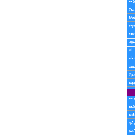
கட்
பொத
இலக
சமூ
வரல
அறி
சட்ட
எப்ப
மனம்
தொட
கரு
கத
கட்
கவ
குட
நிகழ