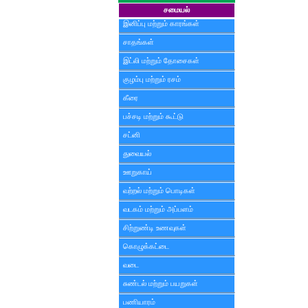
சமையல்
இனிப்பு மற்றும் காரங்கள்
சாதங்கள்
இட்லி மற்றும் தோசைகள்
குழம்பு மற்றும் ரசம்
கீரை
பச்சடி மற்றும் கூட்டு
சட்னி
துவையல்
ஊறுகாய்
வற்றல் மற்றும் பொடிகள்
வடகம் மற்றும் அப்பளம்
சிற்றுண்டி உணவுகள்
கொழுக்கட்டை
வடை
சுண்டல் மற்றும் பயறுகள்
பணியாரம்