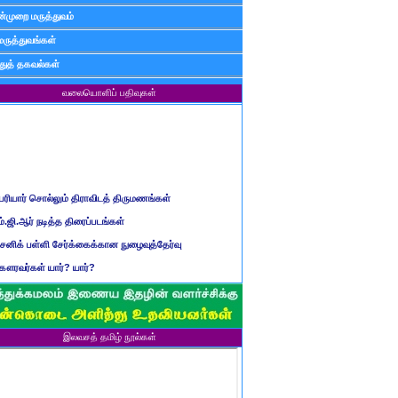
்முறை மருத்துவம்
மருத்துவங்கள்
ுத் தகவல்கள்
வலையொளிப் பதிவுகள்
ெரியார் சொல்லும் திராவிடத் திருமணங்கள்
ம்.ஜி.ஆர் நடித்த திரைப்படங்கள்
ைனிக் பள்ளி சேர்க்கைக்கான நுழைவுத்தேர்வு
ௌரவர்கள் யார்? யார்?
மிழ் ஆண்டுப் பெயர்கள்
ிள்ளையார் சுழி வந்தது எப்படி?
ருவது போவது, வந்தால் போகாது, போனால் வராது...?
இலவசத் தமிழ் நூல்கள்
ண்டைய படைப் பெயர்கள்
்ரீ அன்னை உணர்த்திய மலர்கள்
ாணவன் எப்படி இருக்க வேண்டும்?