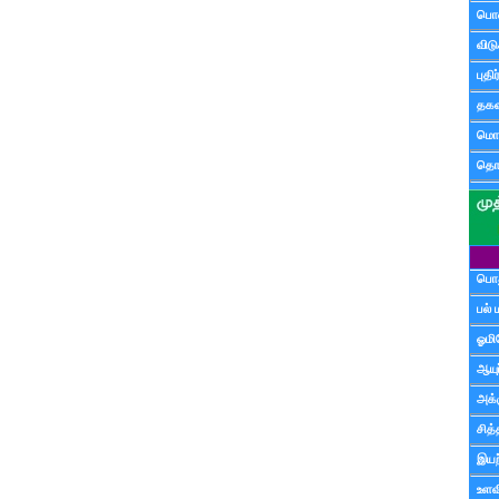
பொ
விட
புதி
தகவ
மொழ
தொ
பொத
பல் 
ஓமி
ஆயு
அக்க
சித்
இயற
உளவி