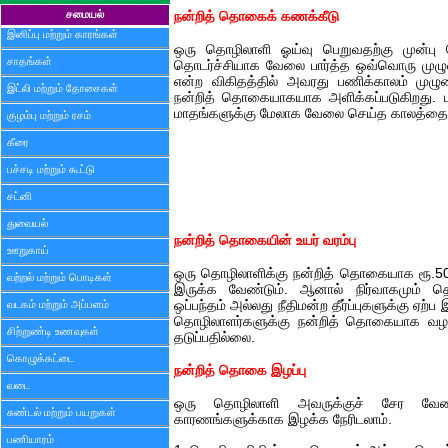
சமையல்
நன்றித் தொகைக் கணக்கீடு
இனிப்பு மற்றும் காரங்கள்
ஒரு தொழிலாளி ஓய்வு பெறுவதற்கு முன்பு 
சாதங்கள்
தொடர்ச்சியாக வேலை பார்த்த ஒவ்வொரு முழு
என்ற விகிதத்தில் அவரது பணிக்காலம் முழ
இட்லி மற்றும் தோசைகள்
நன்றித் தொகையாகயாக அளிக்கப்படுகிறது. 
மாதங்களுக்கு மேலாக வேலை செய்த காலத்தை
குழம்பு மற்றும் ரசம்
கீரை
பச்சடி மற்றும் கூட்டு
சட்னி
துவையல்
நன்றித் தொகையின் உயர் வரம்பு
ஊறுகாய்
ஒரு தொழிலாளிக்கு நன்றித் தொகையாக ரூ.50
வற்றல் மற்றும் பொடிகள்
இருக்க வேண்டும். ஆனால் நிர்வாகமும் தொ
வடகம் மற்றும் அப்பளம்
ஒப்பந்தம் அல்லது நீதிமன்ற தீர்ப்புகளுக்கு ஏ
தொழிலாளர்களுக்கு நன்றித் தொகையாக வழங்க
சிற்றுண்டி உணவுகள்
தடுப்பதில்லை.
கொழுக்கட்டை
நன்றித் தொகை இழப்பு
வடை
ஒரு தொழிலாளி அவருக்குச் சேர வே
சுண்டல் மற்றும் பயறுகள்
காரணங்களுக்காக இழக்க நேரிடலாம்.
பணியாரம்