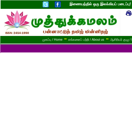
இணையத்தில் ஒரு இலக்கியப் படைப்ப
முகப்பு / Home
**
எங்களைப் பற்றி / About us
**
ஆசிரியர் குழு / 