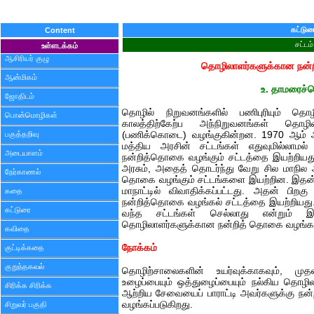
கட்டுர
Content
சட்டம்
உள்ளடக்கம்
ஆசிரியர் குழு
தொழிலாளர்களுக்கான நன்ற
ஆன்மிகம்
உ. தாமரைச்ச
ஜோதிடம்
தொழில் நிறுவனங்களில் பணிபுரியும் தொழி
பொன்மொழிகள்
காலத்திற்கேற்ப அந்நிறுவனங்கள் தொ
பகுத்தறிவு
(பணிக்கொடை) வழங்குகின்றன. 1970 ஆம் ஆண
மத்திய அரசின் சட்டங்கள் எதுவுமில்லாமல
அடையாளம்
நன்றித்தொகை வழங்கும் சட்டத்தை இயற்றியது
அரசும், அதைத் தொடர்ந்து வேறு சில மாநில 
நேர்காணல்
தொகை வழங்கும் சட்டங்களை இயற்றின. இதன் ப
மாநாட்டில் விவாதிக்கப்பட்டது. அதன் பி
கதை
நன்றித்தொகை வழங்கல் சட்டத்தை இயற்றியது
கட்டுரை
வந்த சட்டங்கள் செல்லாது என்றும் இ
தொழிலாளர்களுக்கான நன்றித் தொகை வழங்க மு
கவிதை
நோக்கம்
குட்டிக்கதை
குறுந்தகவல்
தொழிற்சாலைகளின் உயர்வுக்காகவும், முதல
உழைப்பையும் ஒத்துழைப்பையும் நல்கிய தொழி
சிரிக்க சிரிக்க
ஆற்றிய சேவையைப் பாராட்டி அவர்களுக்கு நன
வழங்கப்படுகிறது.
சிறுவர் பகுதி