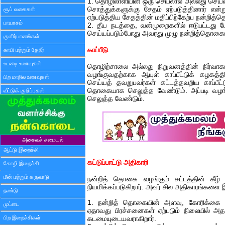
1. தொழிலாளியின் ஒரு செயலால் அல்லது செயல
சொத்துக்களுக்கு சேதம் ஏற்படுத்தினார் என்
சூப் வகைகள்
ஏற்படுத்திய சேதத்தின் மதிப்பிற்கேற்ப நன்றித
பாயாசம்
2. தீய நடத்தை, வன்முறைகளில் ஈடுபட்டது 
செய்யப்படும்போது அவரது முழு நன்றித்தொகைய
குளிர்பானங்கள்
காப்பீடு
காபி மற்றும் தேநீர்
உடனடி உணவுகள்
தொழிற்சாலை அல்லது நிறுவனத்தின் நிர்வா
வழங்குவதற்காக ஆயுள் காப்பீட்டுக் கழகத்தி
பிற மாநில உணவுகள்
செய்யத் தவறுபவர்கள் கட்டத்தவறிய காப்பீட
தொகையாக செலுத்த வேண்டும். அப்படி வழ
வீட்டுக் குறிப்புகள்
செலுத்த வேண்டும்.
அசைவச் சமையல்
ஆட்டு இறைச்சி
கட்டுப்பாட்டு அதிகாரி
கோழி இறைச்சி
மீன் மற்றும் கருவாடு
நன்றித் தொகை வழங்கும் சட்டத்தின் கீழ் க
நியமிக்கப்படுகிறார். அவர் சில அதிகாரங்களை இச்
நண்டு
1. நன்றித் தொகையின் அளவு, கோரிக்கை
முட்டை
ஏதாவது பிரச்சனைகள் ஏற்படும் நிலையில் 
பிற இறைச்சிகள்
கடமையுடையவராகிறார்.