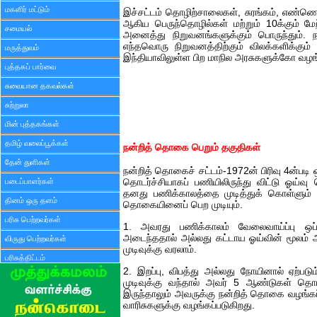
மகளிர் மட்டும்
இச்சட்டம் தொழிற்சாலைகள், சுரங்கம், எண்ணெய
ஆகிய பெருந்தொழில்கள் மற்றும் 10க்கும் ம
சமையல்
அனைத்து நிறுவனங்களுக்கும் பொருந்தும். 
எந்தவொரு நிறுவனத்திற்கும் விலக்களிக்கும
மருத்துவம்
இந்தியாவிலுள்ள பிற மாநில அரசுகளுக்கோ வழங
புத்தகப் பார்வை
சுவையான தகவல்கள்
சுற்றுலா
மின் புத்தகங்கள்
தமிழ் வலைப்பூக்கள்
நன்றித் தொகை பெறும் தகுதிகள்
தேன் துளிகள்
நன்றித் தொகைச் சட்டம்-1972ன் பிரிவு 4ன்பட
படைப்பாளர்கள்
தொடர்ச்சியாகப் பணியிலிருந்து விட்டு ஓய்
தனது பணிக்காலத்தை முடித்துக் கொள்ளும் த
தினம் ஒரு தளம்
தொகையினைப் பெற முடியும்.
பரிசு பெற்றவர்கள்
1. அவரது பணிக்காலம் வேலைவாய்ப்பு ஒப்
அடைந்ததால் அல்லது கட்டாய ஓய்வின் மூலம் 
விருது பெற்றவர்கள்
முடிவுக்கு வரலாம்.
பரிசுத்திட்டம்
2. இறப்பு, விபத்து அல்லது நோயினால் ஏற்பட
முடிவுக்கு வந்தால் அவர் 5 ஆண்டுகள் தொ
இருந்தாலும் அவருக்கு நன்றித் தொகை வழங்கப
வாரிசுகளுக்கு வழங்கப்படுகிறது.