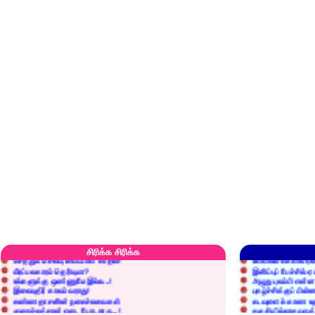
எரிப்பதா? புதைப்பதா?
எல்லாம் நன்மைக்கே.
அறிவை வைக்க மறந்துட்டானே...!
மனிதர்களது தகுதி 
சிரிக்க சிரிக்க
செத்தும் செலவு வைப்பாள் காதலி!
உள்ளங்கைகளில் ஏன
வீரப்பலகாரம் தெரியுமா?
இனிப்புப் பேச்சில்
உங்களுக்கு ஒண்ணுமே இல்ல...!
அழுது புலம்பி என்
இலையுதிர் காலம் வராது!
புகழ்ச்சிக்குப் பின்
கண்ணதாசனின் நகைச்சுவைகள்
கடவுளைக் காண உத
குறைச்சுத்தான் எடை போடறாரு...!
தகுதியில்லாதவருக
அவருக்கு ஒரு விவரமும் தெரியலடி!
உயரத்தில் இருந்தால