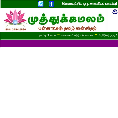
இணையத்தில் ஒரு இலக்கியப் படைப்ப
முகப்பு / Home
**
எங்களைப் பற்றி / About us
**
ஆசிரியர் குழு / 