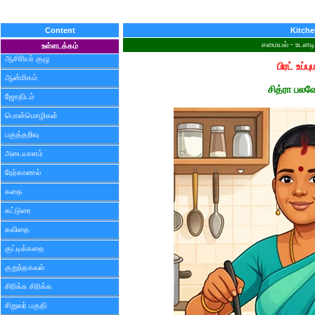
Content
Kitch
சமையல் - உடனட
உள்ளடக்கம்
ஆசிரியர் குழு
பிரட் உப்பு
ஆன்மிகம்
சித்ரா பலவ
ஜோதிடம்
பொன்மொழிகள்
பகுத்தறிவு
அடையாளம்
நேர்காணல்
கதை
கட்டுரை
கவிதை
குட்டிக்கதை
குறுந்தகவல்
சிரிக்க சிரிக்க
சிறுவர் பகுதி