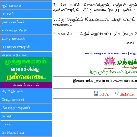
7. பின் அதில் மிளகாய்த்தூள், மஞ்சள் தூள்,
சூப் வகைகள்
தண்ணீரைத் தெளித்து எல்லாவற்றையும் நன்றாகக்
பாயாசம்
8. சிறு நெருப்பில் இடையிடையே கிளறி விட்டுப் 
குளிர்பானங்கள்
வைக்கவும்.
காபி மற்றும் தேநீர்
9. கடைசியாக அதில் எலுமிச்சம் பழச்சாற்றைச் சேர
உடனடி உணவுகள்
*****
பிற மாநில உணவுகள்
சமையலறை - உடனடி உணவுகள்
|
சித்
வீட்டுக் குறிப்புகள்
இது முத்துக்கமலம் இணைய
இணைய பக்க முகவரி:
http://www.muthukam
அசைவச் சமையல்
ஆட்டு இறைச்சி
அச்சிட
விமர்சிக்க
கோழி இறைச்சி
மீன் மற்றும் கருவாடு
நண்டு
முட்டை
பிற இறைச்சிகள்