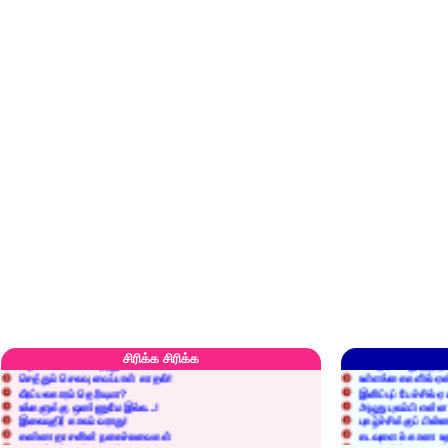
எரிப்பதா? புதைப்பதா?
எல்லாம் நன்மைக்கே.
அறிவை வைக்க மறந்துட்டானே...!
மனிதர்களது தகுதி 
சிரிக்க சிரிக்க
செத்தும் செலவு வைப்பாள் காதலி!
உள்ளங்கைகளில் ஏன
வீரப்பலகாரம் தெரியுமா?
இனிப்புப் பேச்சில்
உங்களுக்கு ஒண்ணுமே இல்ல...!
அழுது புலம்பி என்
இலையுதிர் காலம் வராது!
புகழ்ச்சிக்குப் பின்
கண்ணதாசனின் நகைச்சுவைகள்
கடவுளைக் காண உத
குறைச்சுத்தான் எடை போடறாரு...!
தகுதியில்லாதவருக