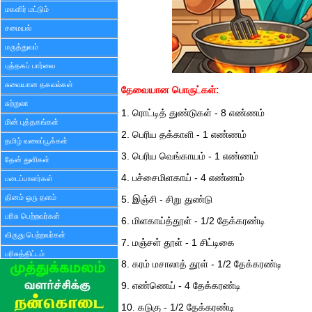
மகளிர் மட்டும்
சமையல்
மருத்துவம்
புத்தகப் பார்வை
சுவையான தகவல்கள்
தேவையான பொருட்கள்:
சுற்றுலா
1. ரொட்டித் துண்டுகள் - 8 எண்ணம்
மின் புத்தகங்கள்
2. பெரிய தக்காளி - 1 எண்ணம்
தமிழ் வலைப்பூக்கள்
3. பெரிய வெங்காயம் - 1 எண்ணம்
தேன் துளிகள்
4. பச்சைமிளகாய் - 4 எண்ணம்
படைப்பாளர்கள்
தினம் ஒரு தளம்
5. இஞ்சி - சிறு துண்டு
பரிசு பெற்றவர்கள்
6. மிளகாய்த்தூள் - 1/2 தேக்கரண்டி
விருது பெற்றவர்கள்
7. மஞ்சள் தூள் - 1 சிட்டிகை
பரிசுத்திட்டம்
8. கரம் மசாலாத் தூள் - 1/2 தேக்கரண்டி
9. எண்ணெய் - 4 தேக்கரண்டி
10. கடுகு - 1/2 தேக்கரண்டி