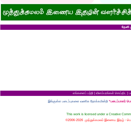
அவருக்கு ஒரு விவரமும் தெரியலடி!
உயரத்தில் இருந்தால
குனிஞ்ச தலை நிமிராத பொண்ணு...?
ராமன் ராவணனிடம் 
இடத்தைக் காலி பண்ணுங்க...!
அழியப் போவதில்
சொறி சிரங்குக்கு ஒரு பாடல்!
கழுதைக்குக் கிடைக
மாமியாரு பச்சைக்கிளி மாதிரி!
எல்லாம் ஒரு கோவண
மாபாவியோர் வாழும் மதுரை
சிங்கத்திற்கு வாழை
இளைய பெண்ணைக் கட்டித் தருவீங்களா?
வலை வீசிப் பிடித்
தேனி ம
ஸ்ரீரங்கத்து யானைக்கு நாமம்!
சாவிலிருந்து தப்பி
அகிலாவை அபின்னு கூப்பிடுறியே...?
இறை வழிபாட்டிற்கு 
ஆறு தலையுடன் தூங்க முடியுமா?
கல்லெறிந்தவனுக்க
கவிஞரை விடக் கலைஞர்?
சிவபெருமான் முன்ப
பேயைப் பார்க்க ஒரு வாய்ப்பு!
வீண் புகழ்ச்சிக்க
கடைசியாகக் கிடைத்த தகவல்!
ராமன் எப்படி ராமச்
மூன்றாம் தர ஆட்சி
அக்காவை மணந்த
பெயர்தான் கெட்டுப் போகிறது!
சிவபெருமான் செய்
தபால்காரர் வேலை!
இராமன் சாப்பாட்ட
எலிக்கு ஊசி போட்டாச்சா?
சொர்க்கத்திற்குள்
சவ ஊர்வலத்தில் எப்படிப் போவது?
புண்ணிய நதிகளில் 
சம அளவு என்றால்...?
பயமிருப்பவன் வாழ்வ
குறள் யாருக்காக...?
தகுதி இல்லாமல் தம
எலி திருமணம் செய்து கொண்டால்?
கழுதையின் புத்திச
யாருக்கு உங்க ஓட்டு?
விற்ற மரத்தைத் திர
வரி செலுத்தாமல் ஏமாற்றுவது எப்படி?
தலைமை ஒன்றுக்கு
எங்களைப் பற்றி
|
விளம்பரங்கள் செய்திட
|
ப
கடவுளுக்குப் புரியவில்லை...?
சொர்க்கமும் நரகமு
முதலாளி... மூளையிருக்கா...?
திரிசங்கு சுவர்க்க
இங்குள்ள படைப்புகளை வணிக நோக்கமின்றி
“படைப்பாளர் ப
மூன்று வரங்கள்
புத்திசாலி வாயைத்
கழுதையுடன் கால்பந்து விளையாட்டு!
இறைவன் தப்புக் 
நான் வழக்கறிஞர்
ஆணவத்தால் வந்த 
This work is licensed under a
Creative Commo
பெண்ணின் வாழ்க்கை பந்து போன்றது
சொர்க்கத்துக்கான ந
பொழைக்கத் தெரிஞ்சவன்
சொர்க்க வாசல் திற
©2006-2026 முத்துக்கமலம் இணைய இதழ் -
பொ
காதல்... மொழிகள்
வழுக்கைத் தலைக்கு
மனைவிக்குப் பயப்ப