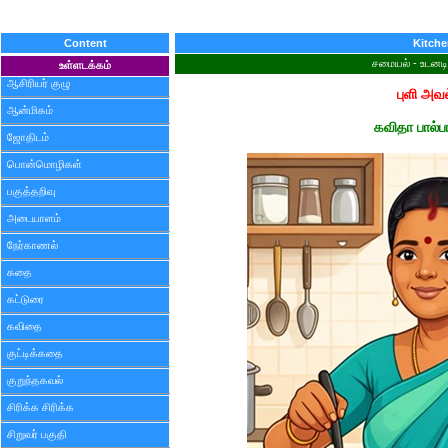
Content
Kitch
சமையல் - உடனட
உள்ளடக்கம்
ஆசிரியர் குழு
புளி அவல
ஆன்மிகம்
கவிதா பால்ப
ஜோதிடம்
பொன்மொழிகள்
பகுத்தறிவு
அடையாளம்
நேர்காணல்
கதை
கட்டுரை
கவிதை
குட்டிக்கதை
குறுந்தகவல்
சிரிக்க சிரிக்க
சிறுவர் பகுதி