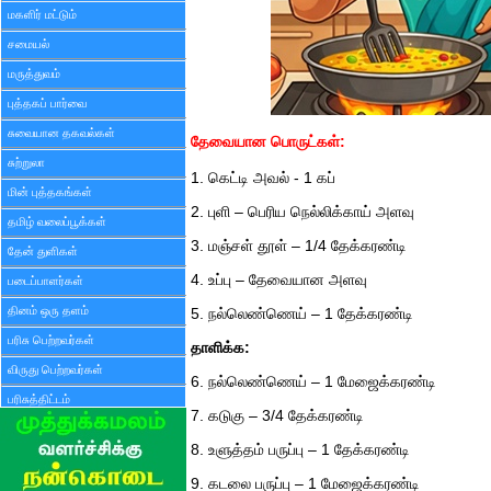
மகளிர் மட்டும்
சமையல்
மருத்துவம்
புத்தகப் பார்வை
சுவையான தகவல்கள்
தேவையான பொருட்கள்:
சுற்றுலா
1. கெட்டி அவல் - 1 கப்
மின் புத்தகங்கள்
2. புளி – பெரிய நெல்லிக்காய் அளவு
தமிழ் வலைப்பூக்கள்
3. மஞ்சள் தூள் – 1/4 தேக்கரண்டி
தேன் துளிகள்
4. உப்பு – தேவையான அளவு
படைப்பாளர்கள்
தினம் ஒரு தளம்
5. நல்லெண்ணெய் – 1 தேக்கரண்டி
பரிசு பெற்றவர்கள்
தாளிக்க:
விருது பெற்றவர்கள்
6. நல்லெண்ணெய் – 1 மேஜைக்கரண்டி
பரிசுத்திட்டம்
7. கடுகு – 3/4 தேக்கரண்டி
8. உளுத்தம் பருப்பு – 1 தேக்கரண்டி
9. கடலை பருப்பு – 1 மேஜைக்கரண்டி