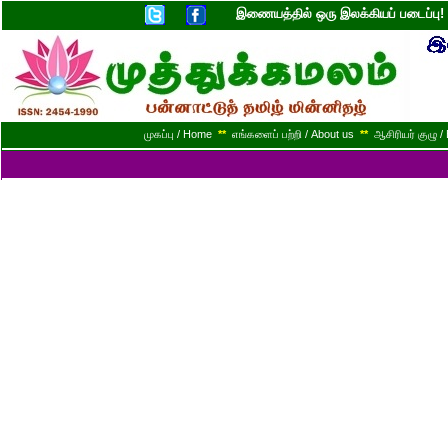
இணையத்தில் ஒரு இலக்கியப் படைப்ப
முகப்பு / Home
**
எங்களைப் பற்றி / About us
**
ஆசிரியர் குழு / 