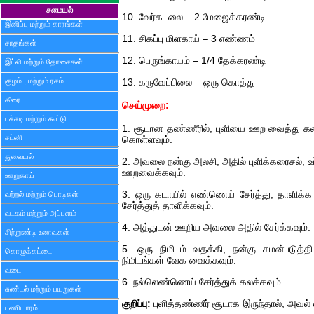
சமையல்
10. வேர்கடலை – 2 மேஜைக்கரண்டி
இனிப்பு மற்றும் காரங்கள்
11. சிகப்பு மிளகாய் – 3 எண்ணம்
சாதங்கள்
12. பெருங்காயம் – 1/4 தேக்கரண்டி
இட்லி மற்றும் தோசைகள்
குழம்பு மற்றும் ரசம்
13. கருவேப்பிலை – ஒரு கொத்து
கீரை
செய்முறை:
பச்சடி மற்றும் கூட்டு
1. சூடான தண்ணீரில், புளியை ஊற வைத்து கரைத
சட்னி
கொள்ளவும்.
துவையல்
2. அவலை நன்கு அலசி, அதில் புளிக்கரைசல், உப்ப
ஊறவைக்கவும்.
ஊறுகாய்
3. ஒரு கடாயில் எண்ணெய் சேர்த்து, தாளிக
வற்றல் மற்றும் பொடிகள்
சேர்த்துத் தாளிக்கவும்.
வடகம் மற்றும் அப்பளம்
4. அத்துடன் ஊறிய அவலை அதில் சேர்க்கவும்.
சிற்றுண்டி உணவுகள்
5. ஒரு நிமிடம் வதக்கி, நன்கு சமன்படுத்தி
கொழுக்கட்டை
நிமிடங்கள் வேக வைக்கவும்.
வடை
6. நல்லெண்ணெய் சேர்த்துக் கலக்கவும்.
சுண்டல் மற்றும் பயறுகள்
குறிப்பு:
புளித்தண்ணீர் சூடாக இருந்தால், அவல்
பணியாரம்