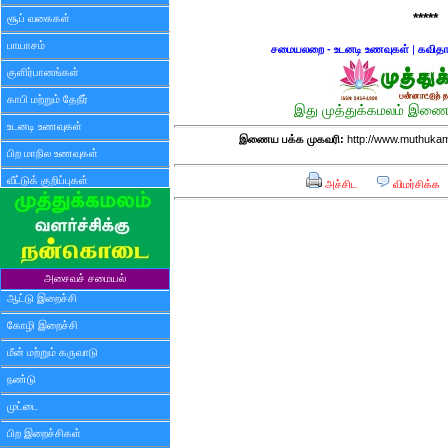
*****
சூப் வகைகள்
பாயாசம்
சமையலறை - உடனடி உணவுகள்
|
கவிதா
குளிர்பானங்கள்
காபி மற்றும் தேநீர்
இது முத்துக்கமலம் இணைய
உடனடி உணவுகள்
இணைய பக்க முகவரி:
http://www.muthukam
பிற மாநில உணவுகள்
வீட்டுக் குறிப்புகள்
அச்சிட
விமர்சிக்க
அசைவச் சமையல்
ஆட்டு இறைச்சி
கோழி இறைச்சி
மீன் மற்றும் கருவாடு
நண்டு
முட்டை
பிற இறைச்சிகள்