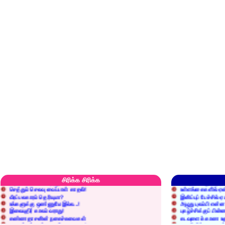
எரிப்பதா? புதைப்பதா?
எல்லாம் நன்மைக்கே.
அறிவை வைக்க மறந்துட்டானே...!
மனிதர்களது தகுதி 
சிரிக்க சிரிக்க
செத்தும் செலவு வைப்பாள் காதலி!
உள்ளங்கைகளில் ஏன
வீரப்பலகாரம் தெரியுமா?
இனிப்புப் பேச்சில்
உங்களுக்கு ஒண்ணுமே இல்ல...!
அழுது புலம்பி என்
இலையுதிர் காலம் வராது!
புகழ்ச்சிக்குப் பின்
கண்ணதாசனின் நகைச்சுவைகள்
கடவுளைக் காண உத
குறைச்சுத்தான் எடை போடறாரு...!
தகுதியில்லாதவருக