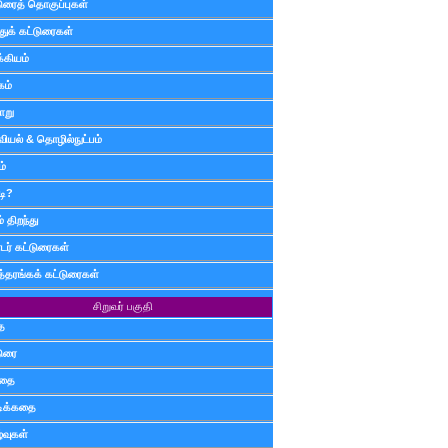
டுரைத் தொகுப்புகள்
ுக் கட்டுரைகள்
்கியம்
கம்
ாறு
வியல் & தொழில்நுட்பம்
ம்
டி?
 திறந்து
ர் கட்டுரைகள்
த்தரங்கக் கட்டுரைகள்
சிறுவர் பகுதி
ை
டுரை
ிதை
்டிக்கதை
்வுகள்