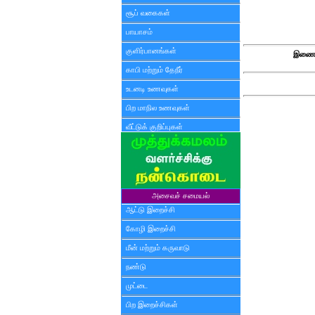
சூப் வகைகள்
பாயாசம்
குளிர்பானங்கள்
இணைய
காபி மற்றும் தேநீர்
உடனடி உணவுகள்
பிற மாநில உணவுகள்
வீட்டுக் குறிப்புகள்
அசைவச் சமையல்
ஆட்டு இறைச்சி
கோழி இறைச்சி
மீன் மற்றும் கருவாடு
நண்டு
முட்டை
பிற இறைச்சிகள்