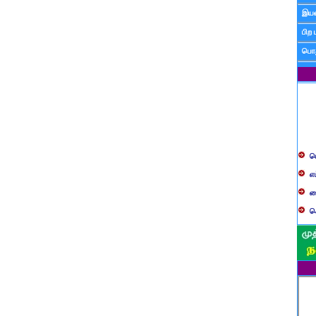
இயன
பிற 
பொத
ப
எ
ச
க
த
ப
வ
ப
ஸ
ம