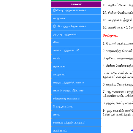
சமையல்
13. கறிவேப்பிலை - சிற
இனிப்பு மற்றும் காரங்கள்
14. சின்ன வெங்காயம் 
சாதங்கள்
15. பெருங்காயத்தூள் -
இட்லி மற்றும் தோசைகள்
16. எண்ணெய் - 1 ம
குழம்பு மற்றும் ரசம்
செய்முறை:
கீரை
1. கொண்டைக்கடலையை
பச்சடி மற்றும் கூட்டு
2. ஊறவைத்த கொண்ட
சட்னி
3. புளியை ஊற வைத்து
4. சின்ன வெங்காயத்தை
துவையல்
5. கடாயில் எண்ணெய் வ
ஊறுகாய்
தேங்காய் என ஒவ்வென்
வற்றல் மற்றும் பொடிகள்
6. வறுத்த பொருட்களுட
வடகம் மற்றும் அப்பளம்
7. அடிகனமான பாத்த
பச்சைமிளகாய், புளிக்
சிற்றுண்டி உணவுகள்
8. குழம்பு கெட்டியாக
கொழுக்கட்டை
9. ஒரு கடாயில் எண்ண
வடை
சேர்த்துத் தாளித்துக் 
சுண்டல் மற்றும் பயறுகள்
ச
பணியாரம்