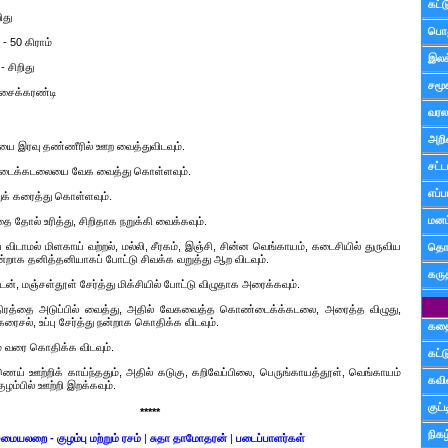
கட்
ிது
பொத
- 50 கிராம்
இலக
 சிறிது
சமூ
ேசைக்கரண்டி
வரல
அறி
 இரவு தண்ணீரில் ஊற வைத்துவிடவும்.
சட்ட
ைக்கடலையை வேக வைத்து கொள்ளவும்.
எப்ப
க் கரைத்து கொள்ளவும்.
மனம்
 தோல் உரித்து, சிறிதாக நறுக்கி வைக்கவும்.
ிடாமல் மிளகாய் வற்றல், மல்லி, சீரகம், இஞ்சி, சின்ன வெங்காயம், கடைசியில் துருவிய
தொட
றாக தனித்தனியாகப் போட்டு சிவக்க வறுத்து ஆற விடவும்.
கரு
ன், மஞ்சள்தூள் சேர்த்து மிக்சியில் போட்டு விழுதாக அரைக்கவும்.
ிரத்தை அடுப்பில் வைத்து, அதில் வேகவைத்த கொண்டைக்க்கடலை, அரைத்த விழுது,
கரைசல், உப்பு சேர்த்து நன்றாக கொதிக்க விடவும்.
கத
ும் வரை கொதிக்க விடவும்.
கட்
ெய் ஊற்றிக் காய்ந்ததும், அதில் கடுகு, கறிவேப்பிலை, பெருங்காயத்தூள், வெங்காயம்
கவ
குழம்பில் ஊற்றி இறக்கவும்.
குட
*****
நிகழ
மையலறை - குழம்பு மற்றும் ரசம்
|
சுதா தாமோதரன்
|
படைப்பாளர்கள்