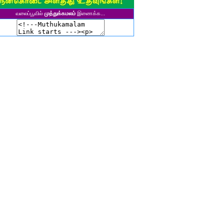
ுனைவர் தி. கல்பனாதேவி
வலைப்பூவில்
முத்துக்கமலம்
இணைக்க...
சிகலா தனசேகரன்
இளவல்" ஹரிஹரன்
ுனைவர். மு. பழனியப்பன்
ாசுகி நடேசன்
ா. காருண்யா
யல்பட்டி கண்ணன்
விதா பால்பாண்டி
ுதா தாமோதரன்
ாஜேஸ்வரி மணிகண்டன்
ாணிக்கவாசுகி செந்தில்குமார்