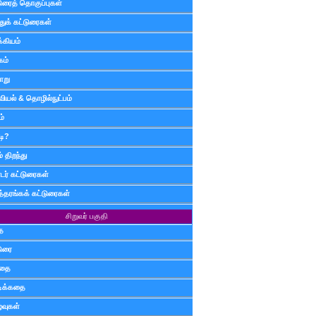
டுரைத் தொகுப்புகள்
ுக் கட்டுரைகள்
்கியம்
கம்
ாறு
வியல் & தொழில்நுட்பம்
ம்
டி?
 திறந்து
ர் கட்டுரைகள்
த்தரங்கக் கட்டுரைகள்
சிறுவர் பகுதி
ை
டுரை
ிதை
்டிக்கதை
்வுகள்