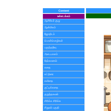
Content
உள்ளடக்கம்
ஆசிரியர் குழு
ஆன்மிகம்
ஜோதிடம்
பொன்மொழிகள்
பகுத்தறிவு
அடையாளம்
நேர்காணல்
கதை
கட்டுரை
கவிதை
குட்டிக்கதை
குறுந்தகவல்
சிரிக்க சிரிக்க
சிறுவர் பகுதி