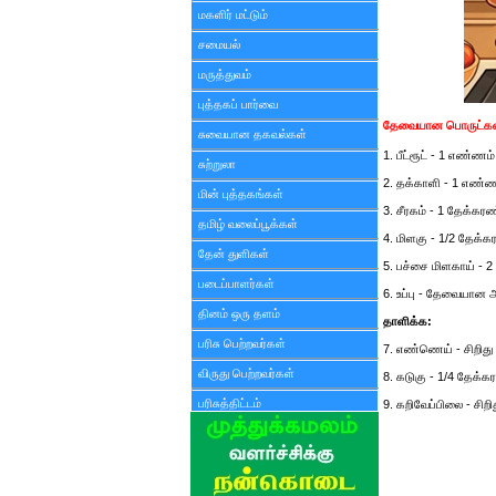
மகளிர் மட்டும்
சமையல்
மருத்துவம்
புத்தகப் பார்வை
தேவையான பொருட்கள
சுவையான தகவல்கள்
1. பீட்ரூட் - 1 எண்ணம்
சுற்றுலா
2. தக்காளி - 1 எண்
மின் புத்தகங்கள்
3. சீரகம் - 1 தேக்கரண
தமிழ் வலைப்பூக்கள்
4. மிளகு - 1/2 தேக்க
தேன் துளிகள்
5. பச்சை மிளகாய் - 
படைப்பாளர்கள்
6. உப்பு - தேவையான 
தினம் ஒரு தளம்
தாளிக்க:
பரிசு பெற்றவர்கள்
7. எண்ணெய் - சிறிது
விருது பெற்றவர்கள்
8. கடுகு - 1/4 தேக்க
பரிசுத்திட்டம்
9. கறிவேப்பிலை - சிறி