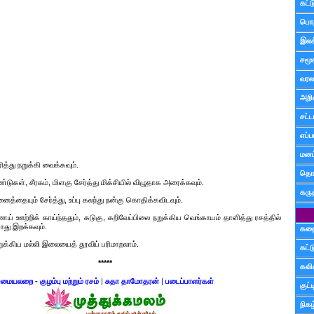
கட்
பொத
இலக
சமூ
வரல
அறி
சட்ட
எப்ப
மனம்
ரித்து நறுக்கி வைக்கவும்.
தொட
ுண்டுகள், சீரகம், மிளகு சேர்த்து மிக்சியில் விழுதாக அரைக்கவும்.
கரு
த்தையும் சேர்த்து, உப்பு கலந்து நன்கு கொதிக்கவிடவும்.
் ஊற்றிக் காய்ந்ததும், கடுகு, கறிவேப்பிலை நறுக்கிய வெங்காயம் தாளித்து ரசத்தில்
ோது இறக்கவும்.
கத
ுக்கிய மல்லி இலையைத் தூவிப் பரிமாறலாம்.
கட்
*****
கவ
மையலறை - குழம்பு மற்றும் ரசம்
|
சுதா தாமோதரன்
|
படைப்பாளர்கள்
குட
நிகழ