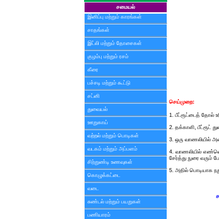
சமையல்
இனிப்பு மற்றும் காரங்கள்
சாதங்கள்
இட்லி மற்றும் தோசைகள்
குழம்பு மற்றும் ரசம்
கீரை
பச்சடி மற்றும் கூட்டு
சட்னி
செய்முறை:
துவையல்
1. பீட்ரூட்டைத் தோல் உ
ஊறுகாய்
2. தக்காளி, பீட்ரூட் த
வற்றல் மற்றும் பொடிகள்
3. ஒரு வாணலியில் அனை
வடகம் மற்றும் அப்பளம்
4. வாணலியில் எண்ணெய
சேர்த்து நுரை வரும் ப
சிற்றுண்டி உணவுகள்
5. அதில் பொடியாக நற
கொழுக்கட்டை
வடை
ச
சுண்டல் மற்றும் பயறுகள்
பணியாரம்