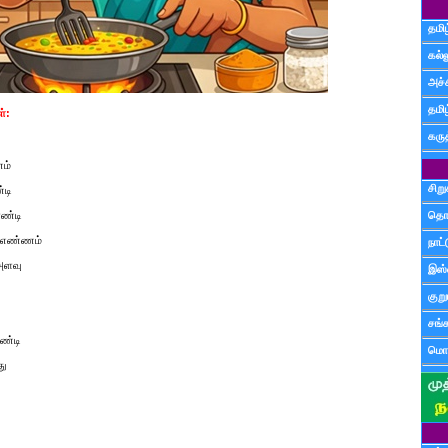
தமிழ
கல்ல
அச்
தமி
்:
கருத
ணம்
சிற
்டி
ரண்டி
தொ
2 எண்ணம்
நாட்
அளவு
இஸ்
குற
சங்
ரண்டி
மொழ
து