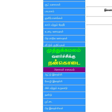
சூப் வகைகள்
இணைய
பாயாசம்
குளிர்பானங்கள்
காபி மற்றும் தேநீர்
உடனடி உணவுகள்
பிற மாநில உணவுகள்
வீட்டுக் குறிப்புகள்
அசைவச் சமையல்
ஆட்டு இறைச்சி
கோழி இறைச்சி
மீன் மற்றும் கருவாடு
நண்டு
முட்டை
பிற இறைச்சிகள்