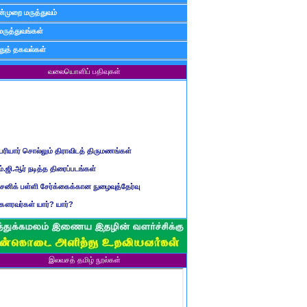
்முறை மருத்துவம்
மருத்துவங்கள்
ுத் தகவல்கள்
வலையொளிப் பதிவுகள்
ெரியார் சொல்லும் திராவிடத் திருமணங்கள்
ம்.ஜி.ஆர் நடித்த திரைப்படங்கள்
ைனிக் பள்ளி சேர்க்கைக்கான நுழைவுத்தேர்வு
ௌரவர்கள் யார்? யார்?
மிழ் ஆண்டுப் பெயர்கள்
ிள்ளையார் சுழி வந்தது எப்படி?
ருவது போவது, வந்தால் போகாது, போனால் வராது...?
இலவசத் தமிழ் நூல்கள்
ண்டைய படைப் பெயர்கள்
்ரீ அன்னை உணர்த்திய மலர்கள்
ாணவன் எப்படி இருக்க வேண்டும்?