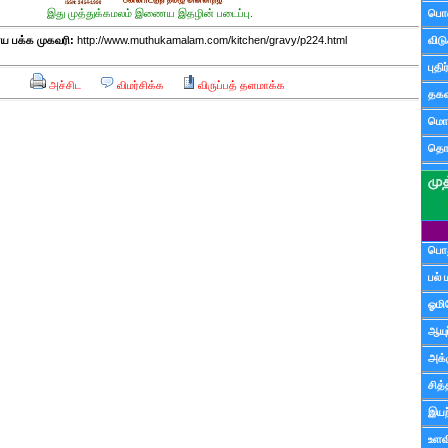
இது முத்துக்கமலம் இணைய இதழின் படைப்பு.
பொ
 பக்க முகவரி:
http://www.muthukamalam.com/kitchen/gravy/p224.html
விட
புதி
அச்சிட
விமர்சிக்க
விருப்பத் தளமாக்க
தகவ
மொழ
தொ
பொத
பல் 
ஓமி
ஆயு
அக்க
சித்
இயற
உளவி