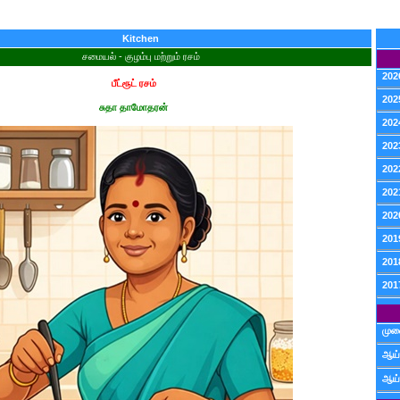
Kitchen
சமையல் - குழம்பு மற்றும் ரசம்
202
பீட்ரூட் ரசம்
202
சுதா தாமோதரன்
202
202
202
202
202
201
201
201
முன
ஆய்
ஆய்