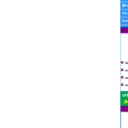
இயன
பிற 
பொத
ப
எ
ச
க
த
ப
வ
ப
ஸ
ம