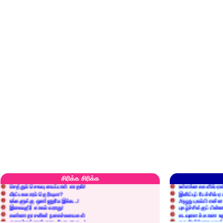
எரிப்பதா? புதைப்பதா?
எல்லாம் நன்மைக்கே.
அறிவை வைக்க மறந்துட்டானே...!
மனிதர்களது தகுதி 
சிரிக்க சிரிக்க
செத்தும் செலவு வைப்பாள் காதலி!
உள்ளங்கைகளில் ஏன
வீரப்பலகாரம் தெரியுமா?
இனிப்புப் பேச்சில்
உங்களுக்கு ஒண்ணுமே இல்ல...!
அழுது புலம்பி என்
இலையுதிர் காலம் வராது!
புகழ்ச்சிக்குப் பின்
கண்ணதாசனின் நகைச்சுவைகள்
கடவுளைக் காண உத
குறைச்சுத்தான் எடை போடறாரு...!
தகுதியில்லாதவருக
அவருக்கு ஒரு விவரமும் தெரியலடி!
உயரத்தில் இருந்தால