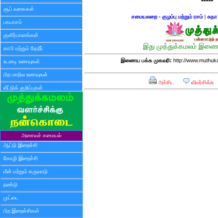
*****
சூப் வகைகள்
சமையலறை - குழம்பு மற்றும் ரசம்
|
சுத
பாயாசம்
குளிர்பானங்கள்
இது முத்துக்கமலம் இணைய
காபி மற்றும் தேநீர்
இணைய பக்க முகவரி:
http://www.muthuk
உடனடி உணவுகள்
பிற மாநில உணவுகள்
அச்சிட
விமர்சிக்க
வீட்டுக் குறிப்புகள்
அசைவச் சமையல்
ஆட்டு இறைச்சி
கோழி இறைச்சி
மீன் மற்றும் கருவாடு
நண்டு
முட்டை
பிற இறைச்சிகள்