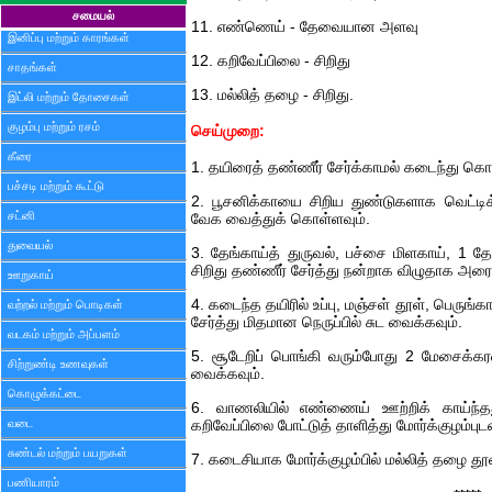
சமையல்
11. எண்ணெய் - தேவையான அளவு
இனிப்பு மற்றும் காரங்கள்
12. கறிவேப்பிலை - சிறிது
சாதங்கள்
13. மல்லித் தழை - சிறிது.
இட்லி மற்றும் தோசைகள்
குழம்பு மற்றும் ரசம்
செய்முறை:
கீரை
1. தயிரைத் தண்ணீர் சேர்க்காமல் கடைந்து கொ
பச்சடி மற்றும் கூட்டு
2. பூசனிக்காயை சிறிய துண்டுகளாக வெட்டி
சட்னி
வேக வைத்துக் கொள்ளவும்.
துவையல்
3. தேங்காய்த் துருவல், பச்சை மிளகாய், 1 த
சிறிது தண்ணீர் சேர்த்து நன்றாக விழுதாக அரை
ஊறுகாய்
4. கடைந்த தயிரில் உப்பு, மஞ்சள் தூள், பெருங
வற்றல் மற்றும் பொடிகள்
சேர்த்து மிதமான நெருப்பில் சுட வைக்கவும்.
வடகம் மற்றும் அப்பளம்
5. சூடேறிப் பொங்கி வரும்போது 2 மேசைக்கர
சிற்றுண்டி உணவுகள்
வைக்கவும்.
கொழுக்கட்டை
6. வாணலியில் எண்ணைய் ஊற்றிக் காய்ந்தது
வடை
கறிவேப்பிலை போட்டுத் தாளித்து மோர்க்குழம்புடன
சுண்டல் மற்றும் பயறுகள்
7. கடைசியாக மோர்க்குழம்பில் மல்லித் தழை தூவி
பணியாரம்