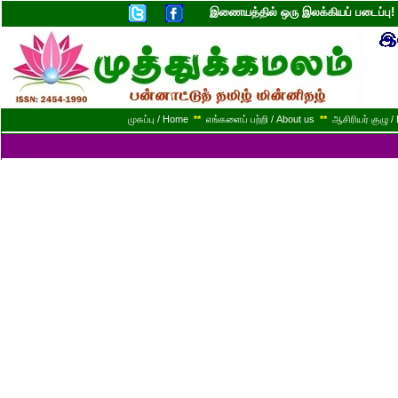
இணையத்தில் ஒரு இலக்கியப் படைப்ப
முகப்பு / Home
**
எங்களைப் பற்றி / About us
**
ஆசிரியர் குழு / 