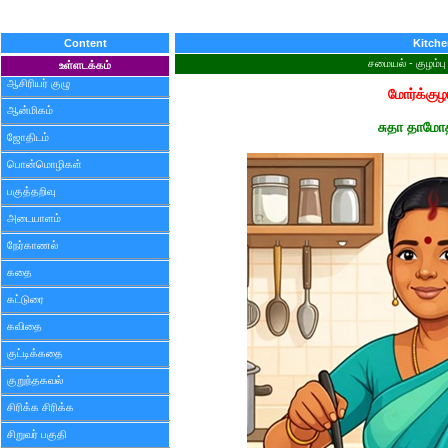
Content
Kitch
சமையல் - குழம்பு 
உள்ளடக்கம்
ஆசிரியர் குழு
மோர்க்குழம
ஆன்மிகம்
சுதா தாமோ
ஜோதிடம்
பொன்மொழிகள்
பகுத்தறிவு
அடையாளம்
நேர்காணல்
கதை
கட்டுரை
கவிதை
குட்டிக்கதை
குறுந்தகவல்
சிரிக்க சிரிக்க
சிறுவர் பகுதி