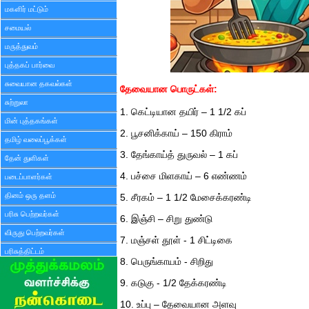
மகளிர் மட்டும்
சமையல்
மருத்துவம்
புத்தகப் பார்வை
சுவையான தகவல்கள்
தேவையான பொருட்கள்:
சுற்றுலா
1. கெட்டியான தயிர் – 1 1/2 கப்
மின் புத்தகங்கள்
2. பூசனிக்காய் – 150 கிராம்
தமிழ் வலைப்பூக்கள்
3. தேங்காய்த் துருவல் – 1 கப்
தேன் துளிகள்
4. பச்சை மிளகாய் – 6 எண்ணம்
படைப்பாளர்கள்
தினம் ஒரு தளம்
5. சீரகம் – 1 1/2 மேசைக்கரண்டி
பரிசு பெற்றவர்கள்
6. இஞ்சி – சிறு துண்டு
விருது பெற்றவர்கள்
7. மஞ்சள் தூள் - 1 சிட்டிகை
பரிசுத்திட்டம்
8. பெருங்காயம் - சிறிது
9. கடுகு - 1/2 தேக்கரண்டி
10. உப்பு – தேவையான அளவு