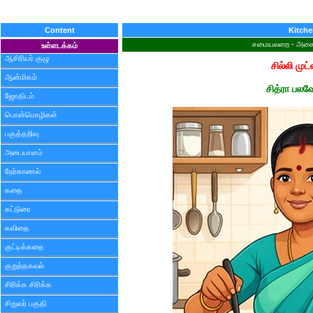
Content
Kitch
சமையலறை - அசைவம
உள்ளடக்கம்
ஆசிரியர் குழு
சில்லி முட
ஆன்மிகம்
சித்ரா பலவ
ஜோதிடம்
பொன்மொழிகள்
பகுத்தறிவு
அடையாளம்
நேர்காணல்
கதை
கட்டுரை
கவிதை
குட்டிக்கதை
குறுந்தகவல்
சிரிக்க சிரிக்க
சிறுவர் பகுதி