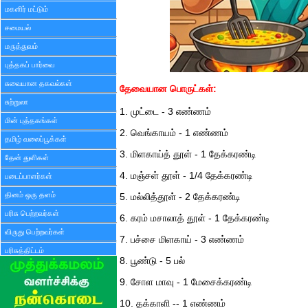
மகளிர் மட்டும்
சமையல்
மருத்துவம்
புத்தகப் பார்வை
சுவையான தகவல்கள்
தேவையான பொருட்கள்:
சுற்றுலா
1. முட்டை - 3 எண்ணம்
மின் புத்தகங்கள்
2. வெங்காயம் - 1 எண்ணம்
தமிழ் வலைப்பூக்கள்
3. மிளகாய்த் தூள் - 1 தேக்கரண்டி
தேன் துளிகள்
4. மஞ்சள் தூள் - 1/4 தேக்கரண்டி
படைப்பாளர்கள்
தினம் ஒரு தளம்
5. மல்லித்தூள் - 2 தேக்கரண்டி
பரிசு பெற்றவர்கள்
6. கரம் மசாலாத் தூள் - 1 தேக்கரண்டி
விருது பெற்றவர்கள்
7. பச்சை மிளகாய் - 3 எண்ணம்
பரிசுத்திட்டம்
8. பூண்டு - 5 பல்
9. சோள மாவு - 1 மேசைக்கரண்டி
10. தக்காளி -- 1 எண்ணம்