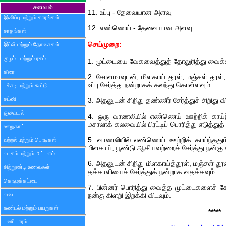
சமையல்
11. உப்பு - தேவையான அளவு
இனிப்பு மற்றும் காரங்கள்
12. எண்ணெய் - தேவையான அளவு.
சாதங்கள்
செய்முறை:
இட்லி மற்றும் தோசைகள்
குழம்பு மற்றும் ரசம்
1. முட்டையை வேகவைத்துத் தோலுரித்து வைக்க
கீரை
2. சோளமாவுடன், மிளகாய் தூள், மஞ்சள் தூள், ம
உப்பு சேர்த்து நன்றாகக் கலந்து கொள்ளவும்.
பச்சடி மற்றும் கூட்டு
சட்னி
3. அதனுடன் சிறிது தண்ணீர் சேர்த்துச் சிறிது 
துவையல்
4. ஒரு வாணலியில் எண்ணெய் ஊற்றிக் காய்
மசாலாக் கலவையில் பிரட்டிப் பொரித்து எடுத்து
ஊறுகாய்
5. வாணலியில் எண்ணெய் ஊற்றிக் காய்ந்ததும
வற்றல் மற்றும் பொடிகள்
மிளகாய், பூண்டு ஆகியவற்றைச் சேர்த்து நன்கு 
வடகம் மற்றும் அப்பளம்
6. அதனுடன் சிறிது மிளகாய்த்தூள், மஞ்சள் தூ
சிற்றுண்டி உணவுகள்
தக்காளியைச் சேர்த்துக் நன்றாக வதக்கவும்.
கொழுக்கட்டை
7. பின்னர் பொரித்து வைத்த முட்டைகளைச் சே
வடை
நன்கு கிளறி இறக்கி விடவும்.
சுண்டல் மற்றும் பயறுகள்
*****
பணியாரம்