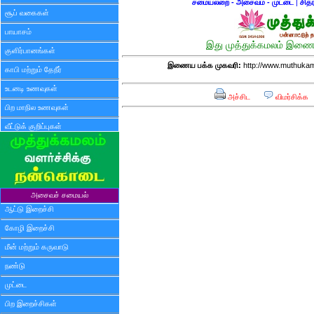
சமையலறை - அசைவம் - முட்டை
|
சித
சூப் வகைகள்
பாயாசம்
இது முத்துக்கமலம் இணைய
குளிர்பானங்கள்
இணைய பக்க முகவரி:
http://www.muthukam
காபி மற்றும் தேநீர்
உடனடி உணவுகள்
அச்சிட
விமர்சிக்க
பிற மாநில உணவுகள்
வீட்டுக் குறிப்புகள்
அசைவச் சமையல்
ஆட்டு இறைச்சி
கோழி இறைச்சி
மீன் மற்றும் கருவாடு
நண்டு
முட்டை
பிற இறைச்சிகள்