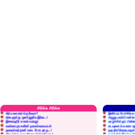
எரிப்பதா? புதைப்பதா?
எல்லாம் நன்மைக்கே.
அறிவை வைக்க மறந்துட்டானே...!
மனிதர்களது தகுதி 
செத்தும் செலவு வைப்பாள் காதலி!
உள்ளங்கைகளில் ஏன
சிரிக்க சிரிக்க
வீரப்பலகாரம் தெரியுமா?
இனிப்புப் பேச்சில்
உங்களுக்கு ஒண்ணுமே இல்ல...!
அழுது புலம்பி என்
இலையுதிர் காலம் வராது!
புகழ்ச்சிக்குப் பின்
கண்ணதாசனின் நகைச்சுவைகள்
கடவுளைக் காண உத
குறைச்சுத்தான் எடை போடறாரு...!
தகுதியில்லாதவருக
அவருக்கு ஒரு விவரமும் தெரியலடி!
உயரத்தில் இருந்தால
குனிஞ்ச தலை நிமிராத பொண்ணு...?
ராமன் ராவணனிடம் 