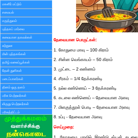
மகளிர் மட்டும்
சமையல்
மருத்துவம்
புத்தகப் பார்வை
சுவையான தகவல்கள்
தேவையான பொருட்கள்:
சுற்றுலா
1. கோதுமை மாவு – 100 கிராம்
மின் புத்தகங்கள்
2. சின்ன வெங்காயம் – 50 கிராம்
தமிழ் வலைப்பூக்கள்
3. முட்டை – 2 எண்ணம்
தேன் துளிகள்
4. சீரகம் – 1/4 தேக்கரண்டி
படைப்பாளர்கள்
தினம் ஒரு தளம்
5. நல்ல எண்ணெய் – 3 தேக்கரண்டி
பரிசு பெற்றவர்கள்
6. கடலை எண்ணெய் – தேவையான அளவு
விருது பெற்றவர்கள்
7. மிளகுத்தூள் பொடி – தேவையான அளவு
பரிசுத்திட்டம்
8. உப்பு - தேவையான அளவு
செய்முறை:
1. கோதுமை மாவில் இரண்டு ஸ்பூன் கடலை