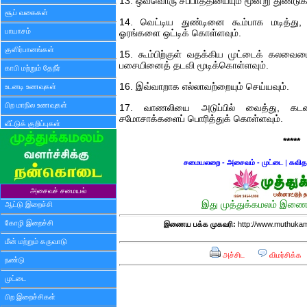
13. ஒவ்வொரு சப்பாத்தியையும் மூன்று துண்டு
சூப் வகைகள்
14. வெட்டிய துண்டினை கூம்பாக மடித்
பாயாசம்
ஓரங்களை ஒட்டிக் கொள்ளவும்.
குளிர்பானங்கள்
15. கூம்பிற்குள் வதக்கிய முட்டைக் கலவை
பசையினைத் தடவி மூடிக்கொள்ளவும்.
காபி மற்றும் தேநீர்
16. இவ்வாறாக எல்லாவற்றையும் செய்யவும்.
உடனடி உணவுகள்
பிற மாநில உணவுகள்
17. வாணலியை அடுப்பில் வைத்து, கடல
சமோசாக்களைப் பொரித்துக் கொள்ளவும்.
வீட்டுக் குறிப்புகள்
*****
சமையலறை - அசைவம் - முட்டை
|
கவிதா
அசைவச் சமையல்
இது முத்துக்கமலம் இணைய
ஆட்டு இறைச்சி
கோழி இறைச்சி
இணைய பக்க முகவரி:
http://www.muthukam
மீன் மற்றும் கருவாடு
அச்சிட
விமர்சிக்க
நண்டு
முட்டை
பிற இறைச்சிகள்