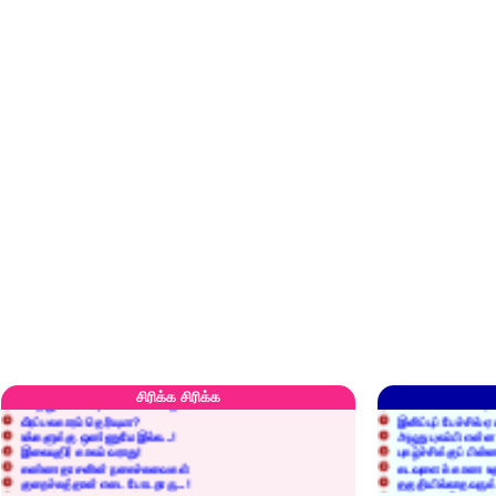
எரிப்பதா? புதைப்பதா?
எல்லாம் நன்மைக்கே.
அறிவை வைக்க மறந்துட்டானே...!
மனிதர்களது தகுதி 
செத்தும் செலவு வைப்பாள் காதலி!
உள்ளங்கைகளில் ஏன
சிரிக்க சிரிக்க
வீரப்பலகாரம் தெரியுமா?
இனிப்புப் பேச்சில்
உங்களுக்கு ஒண்ணுமே இல்ல...!
அழுது புலம்பி என்
இலையுதிர் காலம் வராது!
புகழ்ச்சிக்குப் பின்
கண்ணதாசனின் நகைச்சுவைகள்
கடவுளைக் காண உத
குறைச்சுத்தான் எடை போடறாரு...!
தகுதியில்லாதவருக
அவருக்கு ஒரு விவரமும் தெரியலடி!
உயரத்தில் இருந்தால