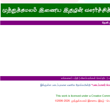
குனிஞ்ச தலை நிமிராத பொண்ணு...?
ராமன் ராவணனிடம் 
இடத்தைக் காலி பண்ணுங்க...!
அழியப் போவதில்
சொறி சிரங்குக்கு ஒரு பாடல்!
கழுதைக்குக் கிடைக
மாமியாரு பச்சைக்கிளி மாதிரி!
எல்லாம் ஒரு கோவண
மாபாவியோர் வாழும் மதுரை
சிங்கத்திற்கு வாழை
இளைய பெண்ணைக் கட்டித் தருவீங்களா?
வலை வீசிப் பிடித்
ஸ்ரீரங்கத்து யானைக்கு நாமம்!
சாவிலிருந்து தப்பி
தேனி ம
அகிலாவை அபின்னு கூப்பிடுறியே...?
இறை வழிபாட்டிற்கு 
ஆறு தலையுடன் தூங்க முடியுமா?
கல்லெறிந்தவனுக்க
கவிஞரை விடக் கலைஞர்?
சிவபெருமான் முன்ப
பேயைப் பார்க்க ஒரு வாய்ப்பு!
வீண் புகழ்ச்சிக்க
கடைசியாகக் கிடைத்த தகவல்!
ராமன் எப்படி ராமச்
மூன்றாம் தர ஆட்சி
அக்காவை மணந்த
பெயர்தான் கெட்டுப் போகிறது!
சிவபெருமான் செய்
தபால்காரர் வேலை!
இராமன் சாப்பாட்ட
எலிக்கு ஊசி போட்டாச்சா?
சொர்க்கத்திற்குள்
சவ ஊர்வலத்தில் எப்படிப் போவது?
புண்ணிய நதிகளில் 
சம அளவு என்றால்...?
பயமிருப்பவன் வாழ்வ
குறள் யாருக்காக...?
தகுதி இல்லாமல் தம
எலி திருமணம் செய்து கொண்டால்?
கழுதையின் புத்திச
யாருக்கு உங்க ஓட்டு?
விற்ற மரத்தைத் திர
வரி செலுத்தாமல் ஏமாற்றுவது எப்படி?
தலைமை ஒன்றுக்கு
கடவுளுக்குப் புரியவில்லை...?
சொர்க்கமும் நரகமு
எங்களைப் பற்றி
|
விளம்பரங்கள் செய்திட
|
ப
முதலாளி... மூளையிருக்கா...?
திரிசங்கு சுவர்க்க
மூன்று வரங்கள்
புத்திசாலி வாயைத்
இங்குள்ள படைப்புகளை வணிக நோக்கமின்றி
“படைப்பாளர் ப
கழுதையுடன் கால்பந்து விளையாட்டு!
இறைவன் தப்புக் 
நான் வழக்கறிஞர்
ஆணவத்தால் வந்த 
பெண்ணின் வாழ்க்கை பந்து போன்றது
சொர்க்கத்துக்கான ந
This work is licensed under a
Creative Commo
பொழைக்கத் தெரிஞ்சவன்
சொர்க்க வாசல் திற
காதல்... மொழிகள்
வழுக்கைத் தலைக்கு
©2006-2026 முத்துக்கமலம் இணைய இதழ் -
பொ
மனைவிக்குப் பயப்ப
சிங்கக்கறி வேண்டு