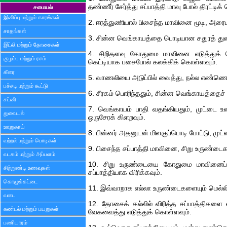
தண்ணீர் சேர்த்து சப்பாத்தி மாவு போல் திரட்டிக
சமையல்
இனிப்பு மற்றும் காரங்கள்
2. ஈரத்துணியால் பிசைந்த மாவினை மூடி, அரைம
சாதங்கள்
3. சின்ன வெங்காயத்தை பொடியான சதுரத் துண
இட்லி மற்றும் தோசைகள்
4. சிறிதளவு கோதுமை மாவினை எடுத்துக் க
குழம்பு மற்றும் ரசம்
கெட்டியாக பசைபோல் கலக்கிக் கொள்ளவும்.
கீரை
5. வாணலியை அடுப்பில் வைத்து, நல்ல எண்ணெய் 
பச்சடி மற்றும் கூட்டு
6. சீரகம் பொரிந்ததும், சின்ன வெங்காயத்தைச் 
சட்னி
7. வெங்காயம் பாதி வதங்கியதும், முட்டை உட
துவையல்
ஒருசேரக் கிளறவும்.
ஊறுகாய்
8. பின்னர் அதனுடன் மிளகுப்பொடி போட்டு, மு
வற்றல் மற்றும் பொடிகள்
9. பிசைந்த சப்பாத்தி மாவினை, சிறு உருண்டைக
வடகம் மற்றும் அப்பளம்
10. சிறு உருண்டையை கோதுமை மாவினைப் பய
சிற்றுண்டி உணவுகள்
சப்பாத்தியாக விரிக்கவும்.
கொழுக்கட்டை
11. இவ்வாறாக எல்லா உருண்டைகளையும் மெல்லிய
வடை
12. தோசைக் கல்லில் விரித்த சப்பாத்திகளை
சுண்டல் மற்றும் பயறுகள்
வேகவைத்து எடுத்துக் கொள்ளவும்.
பணியாரம்