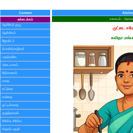
Content
Kitch
சமையல் - அசைவம
உள்ளடக்கம்
ஆசிரியர் குழு
முட்டை ச
ஆன்மிகம்
கவிதா பால்ப
ஜோதிடம்
பொன்மொழிகள்
பகுத்தறிவு
அடையாளம்
நேர்காணல்
கதை
கட்டுரை
கவிதை
குட்டிக்கதை
குறுந்தகவல்
சிரிக்க சிரிக்க
சிறுவர் பகுதி