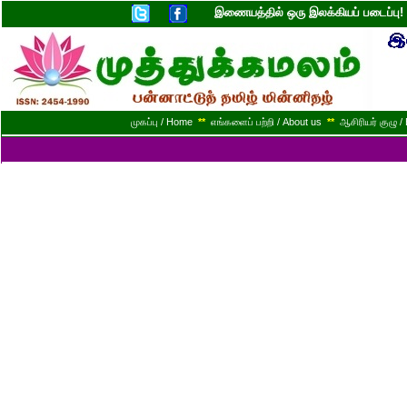
இணையத்தில் ஒரு இலக்கியப் படைப்ப
முகப்பு / Home
**
எங்களைப் பற்றி / About us
**
ஆசிரியர் குழு / 