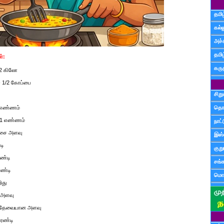
தமிழ
கல்ல
அச்
தமி
்:
கருத
1/2 கிலோ
- 1/2 கோப்பை
சிற
4 எண்ணம்
தொ
 - 1 எண்ணம்
நாட்
ிச்சை அளவு
இஸ்
டி
குற
ரண்டி
சங்
ரண்டி
மொழ
ிது
ன அளவு
- தேவையான அளவு
கரண்டி