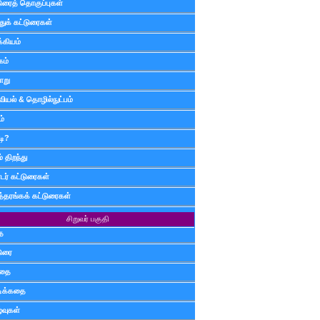
டுரைத் தொகுப்புகள்
ுக் கட்டுரைகள்
்கியம்
கம்
ாறு
வியல் & தொழில்நுட்பம்
ம்
டி?
 திறந்து
ர் கட்டுரைகள்
த்தரங்கக் கட்டுரைகள்
சிறுவர் பகுதி
ை
டுரை
ிதை
்டிக்கதை
்வுகள்