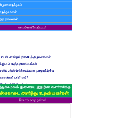
்முறை மருத்துவம்
மருத்துவங்கள்
ுத் தகவல்கள்
வலையொளிப் பதிவுகள்
ெரியார் சொல்லும் திராவிடத் திருமணங்கள்
ம்.ஜி.ஆர் நடித்த திரைப்படங்கள்
ைனிக் பள்ளி சேர்க்கைக்கான நுழைவுத்தேர்வு
ௌரவர்கள் யார்? யார்?
மிழ் ஆண்டுப் பெயர்கள்
ிள்ளையார் சுழி வந்தது எப்படி?
ருவது போவது, வந்தால் போகாது, போனால் வராது...?
ண்டைய படைப் பெயர்கள்
இலவசத் தமிழ் நூல்கள்
்ரீ அன்னை உணர்த்திய மலர்கள்
ாணவன் எப்படி இருக்க வேண்டும்?