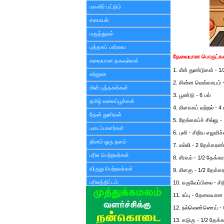
மகளிர் மட்டும்
சமையல்
மருத்துவம்
புத்தகப் பார்வை
தேவையான பொருட்கள
சுவையான தகவல்கள்
1. மீன் துண்டுகள் - 
சுற்றுலா
2. சின்ன வெங்காயம் 
மின் புத்தகங்கள்
3. பூண்டு - 6 பல்
தமிழ் வலைப்பூக்கள்
4. மிளகாய் வற்றல் - 
தேன் துளிகள்
5. தேங்காய்ச் சில்லு
படைப்பாளர்கள்
6. புளி - சிறிய எலும
தினம் ஒரு தளம்
7. மல்லி - 2 தேக்கரண்
பரிசு பெற்றவர்கள்
8. சீரகம் - 1/2 தேக்க
விருது பெற்றவர்கள்
9. மிளகு - 1/2 தேக்க
பரிசுத்திட்டம்
10. கருவேப்பிலை - சிற
11. உப்பு - தேவையா
12. நல்லெண்ணெய் 
13. கடுகு - 1/2 தேக்