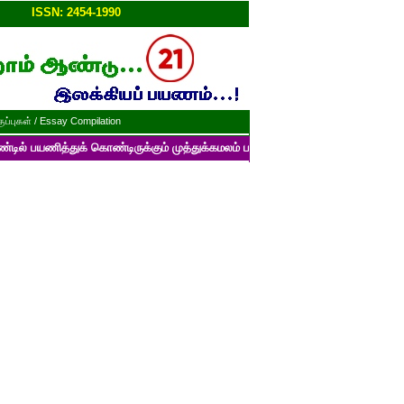
ப்பு!!
ISSN: 2454-1990
ப்புகள் / Essay Compilation
துக் கொண்டிருக்கும் முத்துக்கமலம் பன்னாட்டுத் தமிழ் மின்னிதழின் படைப்பு