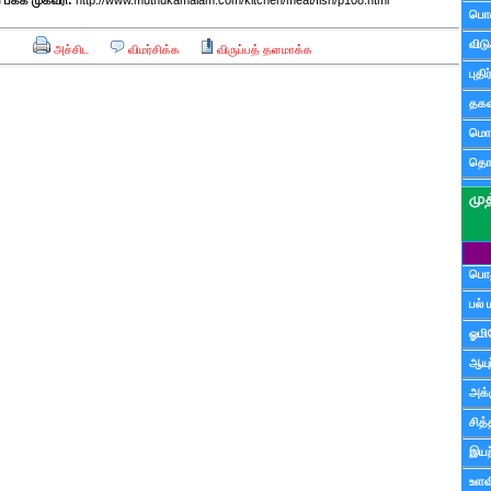
க்க முகவரி:
http://www.muthukamalam.com/kitchen/meat/fish/p108.html
பொ
விட
அச்சிட
விமர்சிக்க
விருப்பத் தளமாக்க
புதி
தகவ
மொழ
தொ
பொத
பல் 
ஓமி
ஆயு
அக்க
சித்
இயற
உளவி