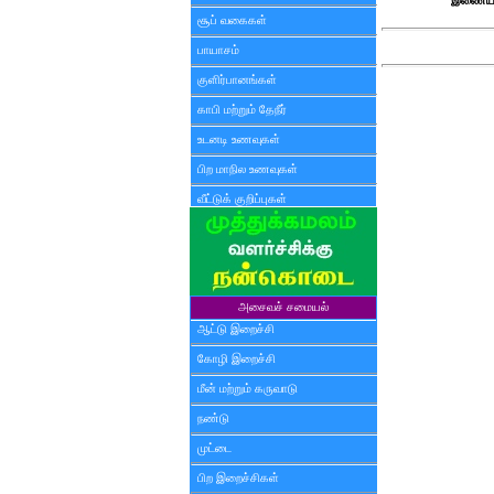
இணைய ப
சூப் வகைகள்
பாயாசம்
குளிர்பானங்கள்
காபி மற்றும் தேநீர்
உடனடி உணவுகள்
பிற மாநில உணவுகள்
வீட்டுக் குறிப்புகள்
அசைவச் சமையல்
ஆட்டு இறைச்சி
கோழி இறைச்சி
மீன் மற்றும் கருவாடு
நண்டு
முட்டை
பிற இறைச்சிகள்