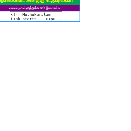
சிகலா தனசேகரன்
வலைப்பூவில்
முத்துக்கமலம்
இணைக்க...
இளவல்" ஹரிஹரன்
ுனைவர். மு. பழனியப்பன்
ாசுகி நடேசன்
ா. காருண்யா
யல்பட்டி கண்ணன்
விதா பால்பாண்டி
ுதா தாமோதரன்
ாஜேஸ்வரி மணிகண்டன்
ாணிக்கவாசுகி செந்தில்குமார்