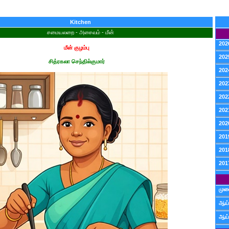
Kitchen
சமையலறை - அசைவம் - மீன்
202
மீன் குழம்பு
202
சித்ரகலா செந்தில்குமார்
202
202
202
202
202
201
201
201
முன
ஆய்
ஆய்