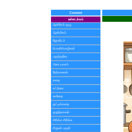
Content
உள்ளடக்கம்
ஆசிரியர் குழு
ஆன்மிகம்
ஜோதிடம்
பொன்மொழிகள்
பகுத்தறிவு
அடையாளம்
நேர்காணல்
கதை
கட்டுரை
கவிதை
குட்டிக்கதை
குறுந்தகவல்
சிரிக்க சிரிக்க
சிறுவர் பகுதி