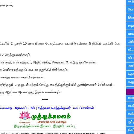
கட்
ேக்கரண்டி
பொத
இலக
சமூ
வரல
அறி
களில் 2 முதல் 10 வரையிலான பொருட்களை கடாயில் நன்றாக 5 நிமிடம் வதக்கி ஆற
சட்ட
ை அரைத்து வைக்கவும்.
எப்ப
் ஊற்றிக் காய்ந்ததும், அதில் கடுகு, வெந்தயம் போட்டுத் தாளிக்கவும்.
மனம்
்ன வெங்காயத்தை பொடியாக நறுக்கிச் சேர்க்கவும்.
தொட
வைத்த மசாலாவைச் சேர்க்கவும்.
கரு
த்ததும், அதனுடன் சுத்தம் செய்து வைத்திருக்கும் மீன் துண்டுகளைச் சேர்க்கவும்.
ித்து அடுப்பை அணைத்து, இறக்கி வைக்கவும்.
கத
*****
கட்
ையலறை - அசைவம் - மீன்
|
சித்ரகலா செந்தில்குமார்
|
படைப்பாளர்கள்
கவ
குட
இது முத்துக்கமலம் இணைய இதழின் படைப்பு.
நிகழ