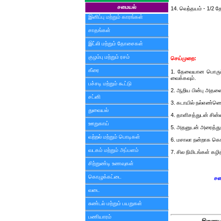
சமையல்
14. வெந்தயம் - 1/2 த
இனிப்பு மற்றும் காரங்கள்
சாதங்கள்
இட்லி மற்றும் தோசைகள்
குழம்பு மற்றும் ரசம்
செய்முறை:
கீரை
1. தேவையான பொருட்
வைக்கவும்.
பச்சடி மற்றும் கூட்டு
2. ஆறிய பின்பு அதன
சட்னி
3. கடாயில் நல்எண்ணெய
துவையல்
4. தாளிசத்துடன் சின
ஊறுகாய்
5. அதனுடன் அரைத்து 
வற்றல் மற்றும் பொடிகள்
6. மசாலா நன்றாக கொதி
வடகம் மற்றும் அப்பளம்
7. சில நிமிடங்கள் கழ
சிற்றுண்டி உணவுகள்
கொழுக்கட்டை
சம
வடை
சுண்டல் மற்றும் பயறுகள்
பணியாரம்