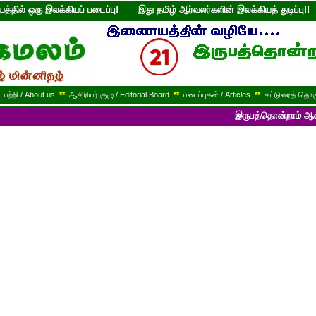
்தில் ஒரு இலக்கியப் படைப்பு! இது தமிழ் ஆர்வலர்களின் இலக்கியத் துடி
பற்றி / About us
**
ஆசிரியர் குழு / Editorial Board
**
படைப்புகள் / Articles
**
கட்டுரைத் தொகு
இருபத்தொன்றாம் ஆண்டில் பயணித்