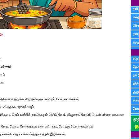
தமிழ
கல்ல
அச்
தமி
்:
கருத
சிற
்
0 எண்ணம்
தொ
ணம்
நாட்
ணம்
இஸ்
குற
ுண்டுகளாக நறுக்கி சிறிதளவு தண்ணீரில் வேக வைக்கவும்.
சங்
ை விழுதாக அரைக்கவும்.
மொழ
 சிறிதளவு நெய் ஊற்றிக் காய்ந்ததும் அதில் கேரட் விழுதைப் போட்டு அதன் பச்சை வாசனை
ை, கேரட் வேகத் தேவையான தண்ணீர், பால் சேர்த்து வேக வைக்கவும்.
ு வரும்போது ஏலக்காய்த்தூள் தூவி இறக்கவும்.