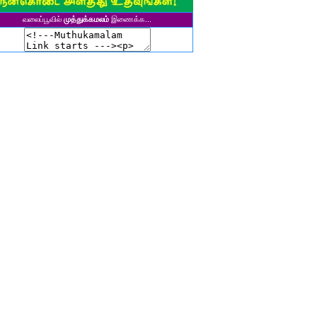
ுனைவர் தி. கல்பனாதேவி
சிகலா தனசேகரன்
வலைப்பூவில்
முத்துக்கமலம்
இணைக்க...
இளவல்" ஹரிஹரன்
ுனைவர். மு. பழனியப்பன்
ாசுகி நடேசன்
ா. காருண்யா
யல்பட்டி கண்ணன்
விதா பால்பாண்டி
ுதா தாமோதரன்
ாஜேஸ்வரி மணிகண்டன்
ாணிக்கவாசுகி செந்தில்குமார்