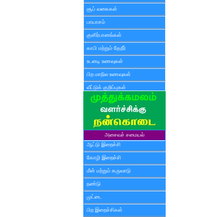
சூப் வகைகள்
பாயாசம்
குளிர்பானங்கள்
காபி மற்றும் தேநீர்
உடனடி உணவுகள்
பிற மாநில உணவுகள்
வீட்டுக் குறிப்புகள்
அசைவச் சமையல்
ஆட்டு இறைச்சி
கோழி இறைச்சி
மீன் மற்றும் கருவாடு
நண்டு
முட்டை
பிற இறைச்சிகள்