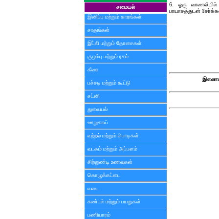
6. ஓரு வாணலியில் ந
சமையல்
பாயாசத்துடன் சேர்க்கவ
இனிப்பு மற்றும் காரங்கள்
சாதங்கள்
இட்லி மற்றும் தோசைகள்
குழம்பு மற்றும் ரசம்
கீரை
இணைய 
பச்சடி மற்றும் கூட்டு
சட்னி
துவையல்
ஊறுகாய்
வற்றல் மற்றும் பொடிகள்
வடகம் மற்றும் அப்பளம்
சிற்றுண்டி உணவுகள்
கொழுக்கட்டை
வடை
சுண்டல் மற்றும் பயறுகள்
பணியாரம்