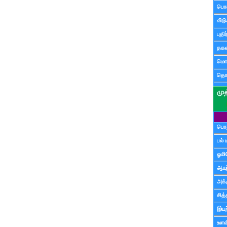
பொ
விட
புதி
தகவ
மொழ
தொ
பொத
பல் 
ஓமி
ஆயு
அக்க
சித்
இயற
உளவி