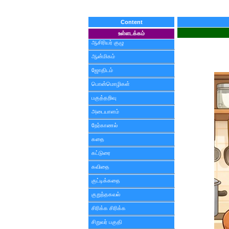
Content
உள்ளடக்கம்
ஆசிரியர் குழு
ஆன்மிகம்
ஜோதிடம்
பொன்மொழிகள்
பகுத்தறிவு
அடையாளம்
நேர்காணல்
கதை
கட்டுரை
கவிதை
குட்டிக்கதை
குறுந்தகவல்
சிரிக்க சிரிக்க
சிறுவர் பகுதி