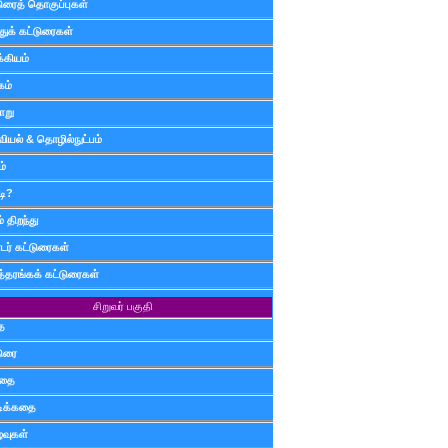
டுரைத் தொகுப்புகள்
ுக் கட்டுரைகள்
்கியம்
கம்
ாறு
வியல் & தொழில்நுட்பம்
ம்
டி?
 திறந்து
ர் கட்டுரைகள்
த்தரங்கக் கட்டுரைகள்
சிறுவர் பகுதி
ை
டுரை
ிதை
்டிக்கதை
்வுகள்