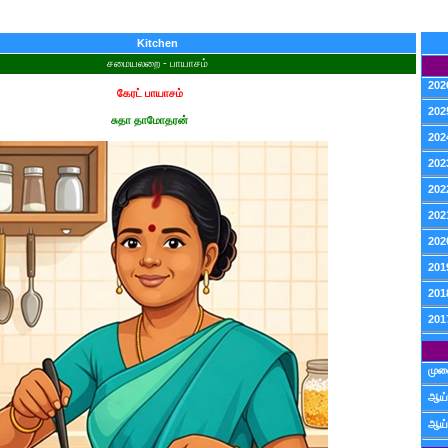
Kitchen
சமையலறை - பாயாசம்
202
கேரட் பாயாசம்
202
சுதா தாமோதரன்
202
202
202
202
202
201
201
201
முன
ஆய்
ஆய்