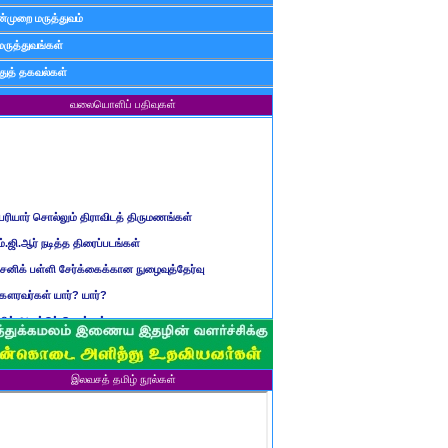
்முறை மருத்துவம்
மருத்துவங்கள்
ுத் தகவல்கள்
வலையொளிப் பதிவுகள்
ெரியார் சொல்லும் திராவிடத் திருமணங்கள்
ம்.ஜி.ஆர் நடித்த திரைப்படங்கள்
ைனிக் பள்ளி சேர்க்கைக்கான நுழைவுத்தேர்வு
ௌரவர்கள் யார்? யார்?
மிழ் ஆண்டுப் பெயர்கள்
ிள்ளையார் சுழி வந்தது எப்படி?
ருவது போவது, வந்தால் போகாது, போனால் வராது...?
ண்டைய படைப் பெயர்கள்
இலவசத் தமிழ் நூல்கள்
்ரீ அன்னை உணர்த்திய மலர்கள்
ாணவன் எப்படி இருக்க வேண்டும்?