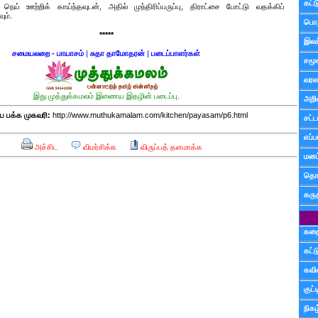
கட்
ெய் ஊற்றிக் காய்ந்தவுடன், அதில் முந்திரிப்பருப்பு, திராட்சை போட்டு வதக்கிப்
ும்.
பொத
*****
இலக
சமையலறை - பாயாசம்
|
சுதா தாமோதரன்
|
படைப்பாளர்கள்
சமூ
வரல
இது முத்துக்கமலம் இணைய இதழின் படைப்பு.
அறி
பக்க முகவரி:
http://www.muthukamalam.com/kitchen/payasam/p6.html
சட்ட
எப்ப
அச்சிட
விமர்சிக்க
விருப்பத் தளமாக்க
மனம்
தொட
கரு
கத
கட்
கவ
குட
நிகழ