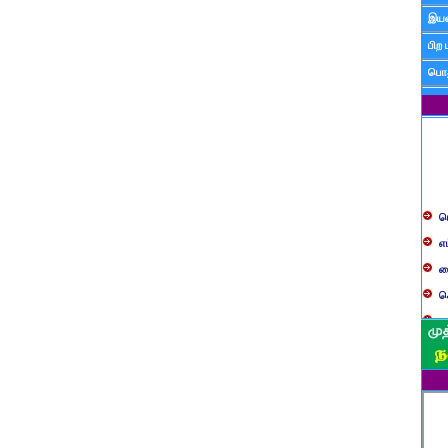
இயன
பிற 
பொத
ப
எ
ச
க
த
ப
வ
ப
ஸ
ம