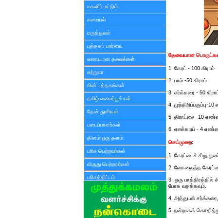
மகளிர் மட்டும்
சமையல்
மருத்துவம்
புத்தகப் பார்வை
தேவையான பொருட்கள
சுவையான தகவல்கள்
1. கேரட் - 100 கிராம்
சுற்றுலா
2. பால் -50 கிராம்
மின் புத்தகங்கள்
3. சர்க்கரை - 50 கிராம
தமிழ் வலைப்பூக்கள்
4. முந்திரிப்பருப்பு-1
தேன் துளிகள்
5. திராட்சை -10 எண்
படைப்பாளர்கள்
6. ஏலக்காய் - 4 எண்
தினம் ஒரு தளம்
செய்முறை:
பரிசு பெற்றவர்கள்
1. கேரட்டைச் சிறு த
விருது பெற்றவர்கள்
2. வேகவைத்த கேரட்ட
பரிசுத்திட்டம்
3. ஒரு பாத்திரத்தில்
போக வதக்கவும்.
4. அத்துடன் சர்க்கர
5. நன்றாகக் கொதித்த