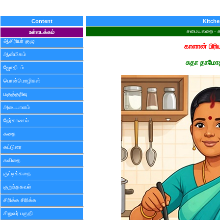
Content
Kitch
சமையலறை - ச
உள்ளடக்கம்
ஆசிரியர் குழு
காளான் பிர
ஆன்மிகம்
சுதா தாமோ
ஜோதிடம்
பொன்மொழிகள்
பகுத்தறிவு
அடையாளம்
நேர்காணல்
கதை
கட்டுரை
கவிதை
குட்டிக்கதை
குறுந்தகவல்
சிரிக்க சிரிக்க
சிறுவர் பகுதி