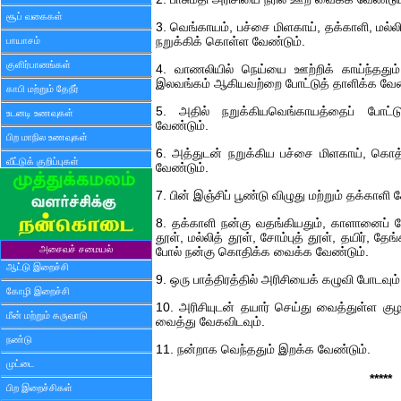
சூப் வகைகள்
3. வெங்காயம், பச்சை மிளகாய், தக்காளி, மல்
பாயாசம்
நறுக்கிக் கொள்ள வேண்டும்.
குளிர்பானங்கள்
4. வாணலியில் நெய்யை ஊற்றிக் காய்ந்ததும்,
இலவங்கம் ஆகியவற்றை போட்டுத் தாளிக்க வேண
காபி மற்றும் தேநீர்
5. அதில் நறுக்கியவெங்காயத்தைப் போட
உடனடி உணவுகள்
வேண்டும்.
பிற மாநில உணவுகள்
6. அத்துடன் நறுக்கிய பச்சை மிளகாய், கொத்த
வீட்டுக் குறிப்புகள்
வேண்டும்.
7. பின் இஞ்சிப் பூண்டு விழுது மற்றும் தக்காள
8. தக்காளி நன்கு வதங்கியதும், காளானைப் போட்
தூள், மல்லித் தூள், சோம்புத் தூள், தயிர், தேங்காய
அசைவச் சமையல்
போல் நன்கு கொதிக்க வைக்க வேண்டும்.
ஆட்டு இறைச்சி
9. ஒரு பாத்திரத்தில் அரிசியைக் கழுவி போடவும்
கோழி இறைச்சி
10. அரிசியுடன் தயார் செய்து வைத்துள்ள குழ
மீன் மற்றும் கருவாடு
வைத்து வேகவிடவும்.
நண்டு
11. நன்றாக வெந்ததும் இறக்க வேண்டும்.
முட்டை
*****
பிற இறைச்சிகள்