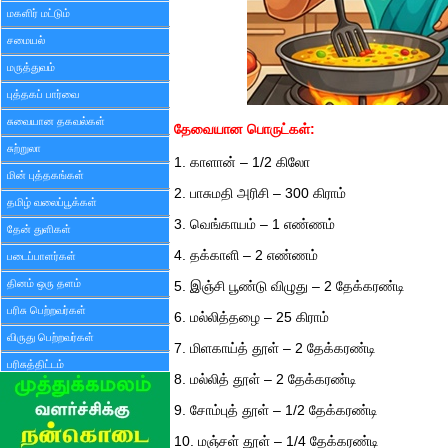
மகளிர் மட்டும்
சமையல்
மருத்துவம்
புத்தகப் பார்வை
சுவையான தகவல்கள்
தேவையான பொருட்கள்:
சுற்றுலா
1. காளான் – 1/2 கிலோ
மின் புத்தகங்கள்
2. பாசுமதி அரிசி – 300 கிராம்
தமிழ் வலைப்பூக்கள்
3. வெங்காயம் – 1 எண்ணம்
தேன் துளிகள்
4. தக்காளி – 2 எண்ணம்
படைப்பாளர்கள்
தினம் ஒரு தளம்
5. இஞ்சி பூண்டு விழுது – 2 தேக்கரண்டி
பரிசு பெற்றவர்கள்
6. மல்லித்தழை – 25 கிராம்
விருது பெற்றவர்கள்
7. மிளகாய்த் தூள் – 2 தேக்கரண்டி
பரிசுத்திட்டம்
8. மல்லித் தூள் – 2 தேக்கரண்டி
9. சோம்புத் தூள் – 1/2 தேக்கரண்டி
10. மஞ்சள் தூள் – 1/4 தேக்கரண்டி