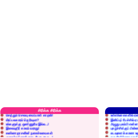
எரிப்பதா? புதைப்பதா?
எல்லாம் நன்மைக்கே.
அறிவை வைக்க மறந்துட்டானே...!
மனிதர்களது தகுதி 
சிரிக்க சிரிக்க
செத்தும் செலவு வைப்பாள் காதலி!
உள்ளங்கைகளில் ஏன
வீரப்பலகாரம் தெரியுமா?
இனிப்புப் பேச்சில்
உங்களுக்கு ஒண்ணுமே இல்ல...!
அழுது புலம்பி என்
இலையுதிர் காலம் வராது!
புகழ்ச்சிக்குப் பின்
கண்ணதாசனின் நகைச்சுவைகள்
கடவுளைக் காண உத
குறைச்சுத்தான் எடை போடறாரு...!
தகுதியில்லாதவருக
அவருக்கு ஒரு விவரமும் தெரியலடி!
உயரத்தில் இருந்தால