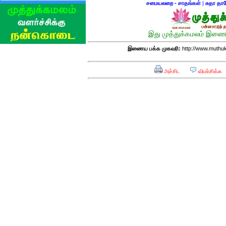
சமையலறை - சாதங்கள்
|
சுதா தா
இது முத்துக்கமலம் இணைய
இணைய பக்க முகவரி:
http://www.muthu
அச்சிட
விமர்சிக்க