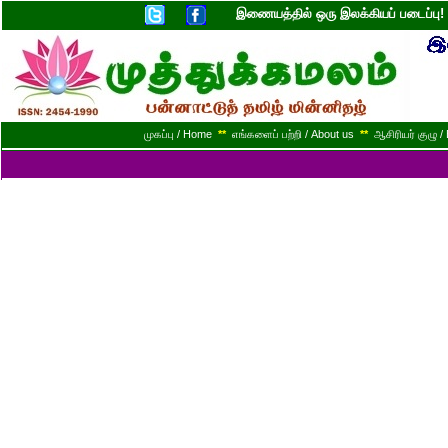
இணையத்தில் ஒரு இலக்கியப் படைப்ப
முகப்பு / Home
**
எங்களைப் பற்றி / About us
**
ஆசிரியர் குழு / 