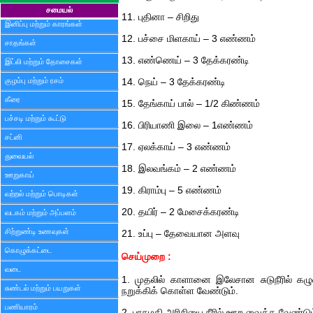
சமையல்
11. புதினா – சிறிது
இனிப்பு மற்றும் காரங்கள்
12. பச்சை மிளகாய் – 3 எண்ணம்
சாதங்கள்
13. எண்ணெய் – 3 தேக்கரண்டி
இட்லி மற்றும் தோசைகள்
குழம்பு மற்றும் ரசம்
14. நெய் – 3 தேக்கரண்டி
கீரை
15. தேங்காய் பால் – 1/2 கிண்ணம்
பச்சடி மற்றும் கூட்டு
16. பிரியாணி இலை – 1எண்ணம்
சட்னி
17. ஏலக்காய் – 3 எண்ணம்
துவையல்
18. இலவங்கம் – 2 எண்ணம்
ஊறுகாய்
19. கிராம்பு – 5 எண்ணம்
வற்றல் மற்றும் பொடிகள்
20. தயிர் – 2 மேசைக்கரண்டி
வடகம் மற்றும் அப்பளம்
சிற்றுண்டி உணவுகள்
21. உப்பு – தேவையான அளவு
கொழுக்கட்டை
செய்முறை :
வடை
1. முதலில் காளானை இலேசான சுடுநீரில் கழு
சுண்டல் மற்றும் பயறுகள்
நறுக்கிக் கொள்ள வேண்டும்.
பணியாரம்
2. பாசுமதி அரிசியை நீரில் ஊற வைக்க வேண்டும