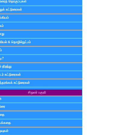
டுரைத் தொகுப்புகள்
ுக் கட்டுரைகள்
்கியம்
கம்
ாறு
வியல் & தொழில்நுட்பம்
ம்
டி?
 திறந்து
ர் கட்டுரைகள்
த்தரங்கக் கட்டுரைகள்
சிறுவர் பகுதி
ை
டுரை
ிதை
்டிக்கதை
்வுகள்