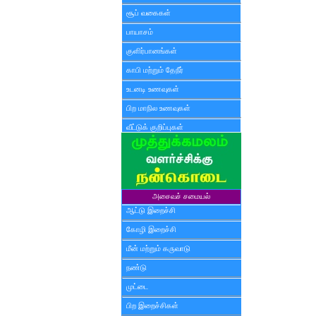
சூப் வகைகள்
பாயாசம்
குளிர்பானங்கள்
காபி மற்றும் தேநீர்
உடனடி உணவுகள்
பிற மாநில உணவுகள்
வீட்டுக் குறிப்புகள்
அசைவச் சமையல்
ஆட்டு இறைச்சி
கோழி இறைச்சி
மீன் மற்றும் கருவாடு
நண்டு
முட்டை
பிற இறைச்சிகள்