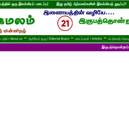
்தில் ஒரு இலக்கியப் படைப்பு! இது தமிழ் ஆர்வலர்களின் இலக்கியத் துடி
பற்றி / About us
**
ஆசிரியர் குழு / Editorial Board
**
படைப்புகள் / Articles
**
கட்டுரைத் தொகு
இருபத்தொன்றாம் ஆண்டில் பயண