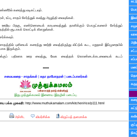
கட்
பொத
்ணீரில் கரைத்து வடிகட்டவும்.
, உப்பு, சாதம் சேர்த்துக் கலந்து அழுத்தி வையுங்கள்.
இலக
ஊறிய பிறகு, எண்ணெயைக் காயவைத்துத் தாளிக்கும் பொருட்களைச் சேர்த்துப்
சமூ
்தில் சூடாகக் கொட்டிக் கிளறுங்கள்.
வரல
ர்க்கவும்.
அறி
சாதத்தில் புளியைக் கரைத்து ஊற்றி வைத்திருந்து விட்டுக் கூட, மறுநாள் இம்முறையில்
ாக இருக்கும்.
சட்ட
க்குப் பதிலாக ஊற வைத்து, வேக வைத்தக் கொண்டைக்கடலையைக் கூடப்
எப்ப
மனம்
*****
தொட
சமையலறை - சாதங்கள்
|
சுதா தாமோதரன்
|
படைப்பாளர்கள்
கரு
இது முத்துக்கமலம் இணைய இதழின் படைப்பு.
கத
 பக்க முகவரி:
http://www.muthukamalam.com/kitchen/rice/p111.html
கட்
கவ
அச்சிட
விமர்சிக்க
விருப்பத் தளமாக்க
குட
நிகழ