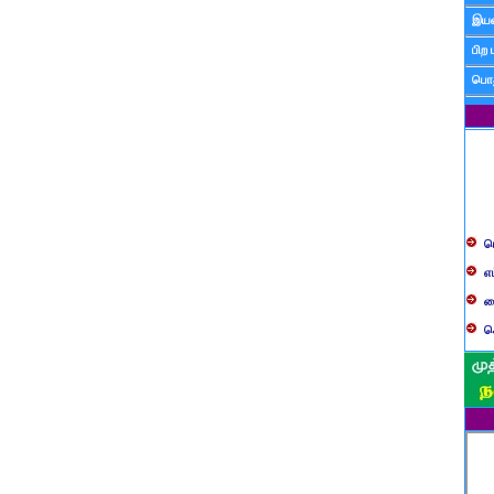
இயன
பிற 
பொத
ப
எ
ச
க
த
ப
வ
ப
ஸ
ம