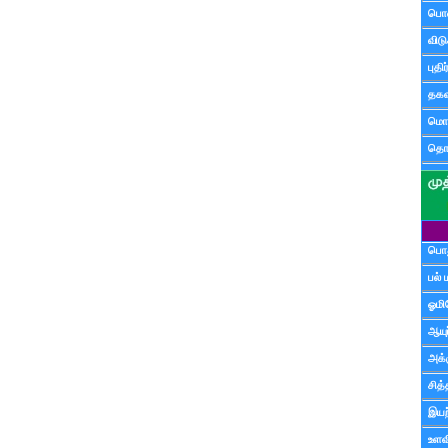
பொ
விட
புதி
தகவ
மொழ
தொ
பொத
பல் 
ஓமி
ஆயு
அக்க
சித்
இயற
உளவி