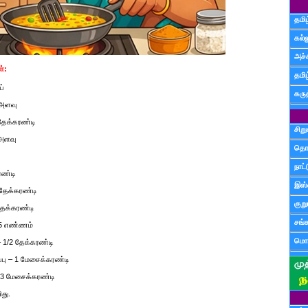
தமிழ
கல்ல
அச்
்:
தமி
ப்
கருத
 அளவு
 தேக்கரண்டி
சிற
 அளவு
தொ
நாட்
ரண்டி
இஸ்
1 தேக்கரண்டி
குற
 தேக்கரண்டி
சங்
- 5 எண்ணம்
மொழ
– 1/2 தேக்கரண்டி
ப்பு – 1 மேசைக்கரண்டி
 3 மேசைக்கரண்டி
ிது.