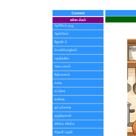
Content
உள்ளடக்கம்
ஆசிரியர் குழு
ஆன்மிகம்
ஜோதிடம்
பொன்மொழிகள்
பகுத்தறிவு
அடையாளம்
நேர்காணல்
கதை
கட்டுரை
கவிதை
குட்டிக்கதை
குறுந்தகவல்
சிரிக்க சிரிக்க
சிறுவர் பகுதி