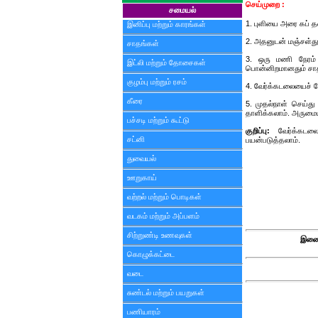
செய்முறை :
சமையல்
1. புளியை அரை கப் தண
இனிப்பு மற்றும் காரங்கள்
2. அதனுடன் மஞ்சள்தூள்
சாதங்கள்
3. ஒரு மணி நேரம் 
இட்லி மற்றும் தோசைகள்
பொன்னிறமானதும் சாதத
குழம்பு மற்றும் ரசம்
4. வேர்க்கடலையைச் சே
கீரை
5. முதல்நாள் செய்து 
தாளிக்கலாம். அருமைய
பச்சடி மற்றும் கூட்டு
குறிப்பு:
வேர்க்கடலை
சட்னி
பயன்படுத்தலாம்.
துவையல்
ஊறுகாய்
வற்றல் மற்றும் பொடிகள்
வடகம் மற்றும் அப்பளம்
சிற்றுண்டி உணவுகள்
இணைய
கொழுக்கட்டை
வடை
சுண்டல் மற்றும் பயறுகள்
பணியாரம்