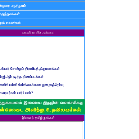
்முறை மருத்துவம்
மருத்துவங்கள்
ுத் தகவல்கள்
வலையொளிப் பதிவுகள்
ெரியார் சொல்லும் திராவிடத் திருமணங்கள்
ம்.ஜி.ஆர் நடித்த திரைப்படங்கள்
ைனிக் பள்ளி சேர்க்கைக்கான நுழைவுத்தேர்வு
ௌரவர்கள் யார்? யார்?
மிழ் ஆண்டுப் பெயர்கள்
ிள்ளையார் சுழி வந்தது எப்படி?
ருவது போவது, வந்தால் போகாது, போனால் வராது...?
இலவசத் தமிழ் நூல்கள்
ண்டைய படைப் பெயர்கள்
்ரீ அன்னை உணர்த்திய மலர்கள்
ாணவன் எப்படி இருக்க வேண்டும்?