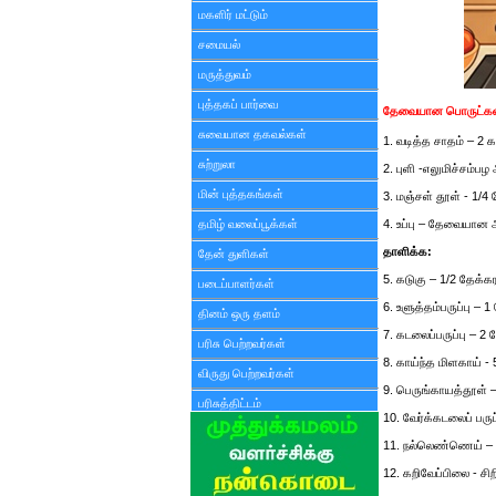
மகளிர் மட்டும்
சமையல்
மருத்துவம்
புத்தகப் பார்வை
தேவையான பொருட்கள
சுவையான தகவல்கள்
1. வடித்த சாதம் – 2 க
சுற்றுலா
2. புளி -எலுமிச்சம்பழ
மின் புத்தகங்கள்
3. மஞ்சள் தூள் - 1/4
தமிழ் வலைப்பூக்கள்
4. உப்பு – தேவையான
தாளிக்க:
தேன் துளிகள்
5. கடுகு – 1/2 தேக்க
படைப்பாளர்கள்
6. உளுத்தம்பருப்பு – 
தினம் ஒரு தளம்
7. கடலைப்பருப்பு – 2
பரிசு பெற்றவர்கள்
8. காய்ந்த மிளகாய் 
விருது பெற்றவர்கள்
9. பெருங்காயத்தூள் 
பரிசுத்திட்டம்
10. வேர்க்கடலைப் பரு
11. நல்லெண்ணெய் –
12. கறிவேப்பிலை - சிற