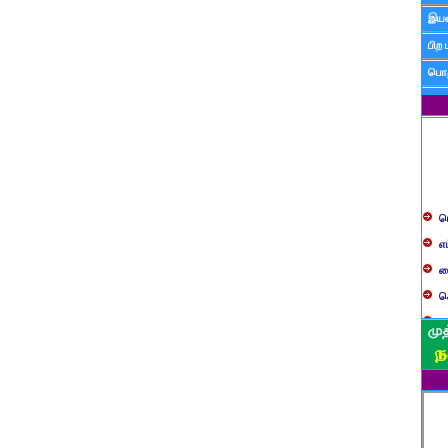
இயன
பிற 
பொத
ப
எ
ச
க
த
ப
வ
ப
ஸ
ம