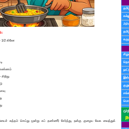
தமிழ
கல்ல
அச்
தமி
்:
கருத
- 1/2 கிலோ
சிற
டி
தொ
2 எண்ணம்
நாட்
 சிறிது
இஸ்
டு
குற
அளவு
சங்
து
மொழ
து
ியைச் சுத்தம் செய்து மூன்று கப் தண்ணீர் சேர்த்து, நன்கு குழைய வேக வைத்துக்