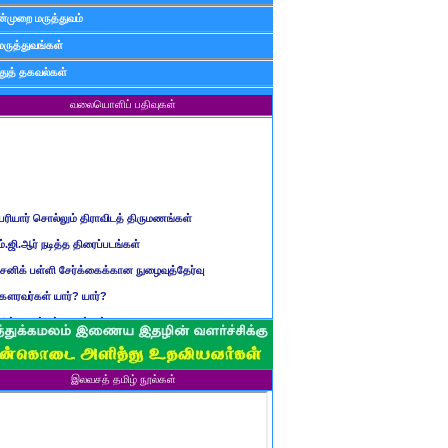
்முறை மருத்துவம்
மருத்துவங்கள்
ுத் தகவல்கள்
வலையொளிப் பதிவுகள்
ெரியார் சொல்லும் திராவிடத் திருமணங்கள்
ம்.ஜி.ஆர் நடித்த திரைப்படங்கள்
ைனிக் பள்ளி சேர்க்கைக்கான நுழைவுத்தேர்வு
ௌரவர்கள் யார்? யார்?
மிழ் ஆண்டுப் பெயர்கள்
ிள்ளையார் சுழி வந்தது எப்படி?
ருவது போவது, வந்தால் போகாது, போனால் வராது...?
இலவசத் தமிழ் நூல்கள்
ண்டைய படைப் பெயர்கள்
்ரீ அன்னை உணர்த்திய மலர்கள்
ாணவன் எப்படி இருக்க வேண்டும்?