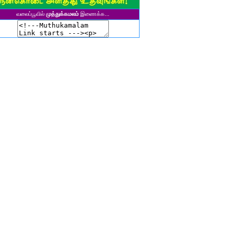
ுனைவர் தி. கல்பனாதேவி
வலைப்பூவில்
முத்துக்கமலம்
இணைக்க...
சிகலா தனசேகரன்
இளவல்" ஹரிஹரன்
ுனைவர். மு. பழனியப்பன்
ாசுகி நடேசன்
ா. காருண்யா
யல்பட்டி கண்ணன்
விதா பால்பாண்டி
ுதா தாமோதரன்
ாஜேஸ்வரி மணிகண்டன்
ாணிக்கவாசுகி செந்தில்குமார்