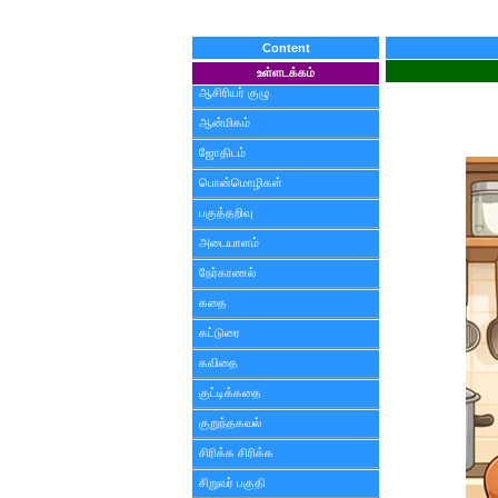
Content
உள்ளடக்கம்
ஆசிரியர் குழு
ஆன்மிகம்
ஜோதிடம்
பொன்மொழிகள்
பகுத்தறிவு
அடையாளம்
நேர்காணல்
கதை
கட்டுரை
கவிதை
குட்டிக்கதை
குறுந்தகவல்
சிரிக்க சிரிக்க
சிறுவர் பகுதி