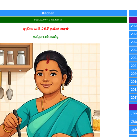
Kitchen
சமையல் - சாதங்கள்
202
குதிரைவாலி அரிசி தயிர்ச் சாதம்
202
கவிதா பால்பாண்டி
202
202
202
202
202
201
201
201
முன
ஆய்
ஆய்