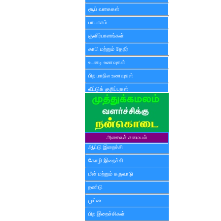
சூப் வகைகள்
பாயாசம்
குளிர்பானங்கள்
காபி மற்றும் தேநீர்
உடனடி உணவுகள்
பிற மாநில உணவுகள்
வீட்டுக் குறிப்புகள்
அசைவச் சமையல்
ஆட்டு இறைச்சி
கோழி இறைச்சி
மீன் மற்றும் கருவாடு
நண்டு
முட்டை
பிற இறைச்சிகள்