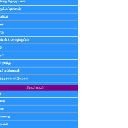
டுரைத் தொகுப்புகள்
ுக் கட்டுரைகள்
்கியம்
கம்
ாறு
வியல் & தொழில்நுட்பம்
ம்
டி?
 திறந்து
ர் கட்டுரைகள்
த்தரங்கக் கட்டுரைகள்
சிறுவர் பகுதி
ை
டுரை
ிதை
்டிக்கதை
்வுகள்