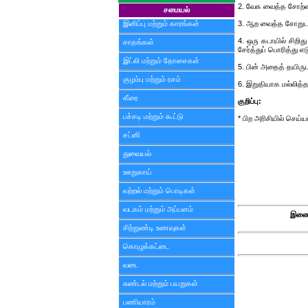
2. வேக வைத்த சோற்ற
சமையல்
இனிப்பு மற்றும் காரங்கள்
3. ஆற வைத்த சோறுடன் 
4. ஒரு கடாயில் சிறித
சாதங்கள்
சேர்த்துப் பொரித்து எட
இட்லி மற்றும் தோசைகள்
5. பின் அதைத் தயிருடன
குழம்பு மற்றும் ரசம்
6. இறுதியாக மல்லித்த
கீரை
குறிப்பு:
பச்சடி மற்றும் கூட்டு
* பிற அரிசியில் செய்
சட்னி
துவையல்
ஊறுகாய்
வற்றல் மற்றும் பொடிகள்
வடகம் மற்றும் அப்பளம்
இணைய
சிற்றுண்டி உணவுகள்
கொழுக்கட்டை
வடை
சுண்டல் மற்றும் பயறுகள்
பணியாரம்