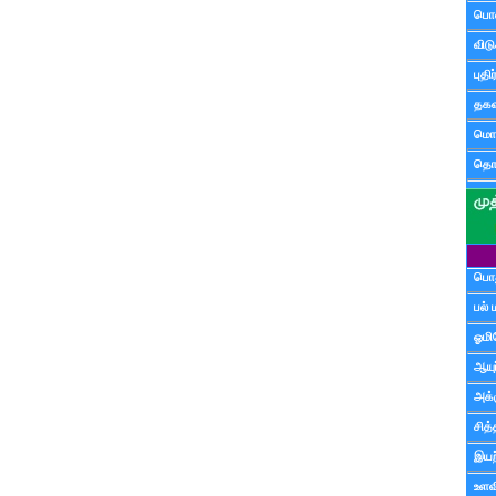
பொ
விட
புதி
தகவ
மொழ
தொ
பொத
பல் 
ஓமி
ஆயு
அக்க
சித்
இயற
உளவி