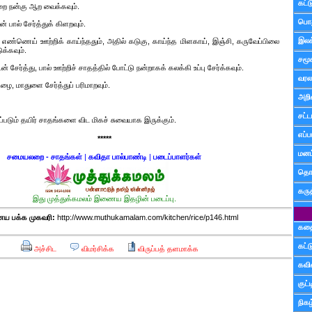
கட்
ை நன்கு ஆற வைக்கவும்.
பொத
பால் சேர்த்துக் கிளறவும்.
இலக
ு எண்ணெய் ஊற்றிக் காய்ந்ததும், அதில் கடுகு, காய்ந்த மிளகாய், இஞ்சி, கருவேப்பிலை
ுக்கவும்.
சமூ
் சேர்த்து, பால் ஊற்றிச் சாதத்தில் போட்டு நன்றாகக் கலக்கி உப்பு சேர்க்கவும்.
வரல
ழை, மாதுளை சேர்த்துப் பரிமாறவும்.
அறி
சட்ட
யப்படும் தயிர் சாதங்களை விட மிகச் சுவையாக இருக்கும்.
எப்ப
*****
மனம்
சமையலறை - சாதங்கள்
|
கவிதா பால்பாண்டி
|
படைப்பாளர்கள்
தொட
கரு
இது முத்துக்கமலம் இணைய இதழின் படைப்பு.
 பக்க முகவரி:
http://www.muthukamalam.com/kitchen/rice/p146.html
கத
கட்
அச்சிட
விமர்சிக்க
விருப்பத் தளமாக்க
கவ
குட
நிகழ