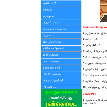
மகளிர் மட்டும்
சமையல்
மருத்துவம்
புத்தகப் பார்வை
தேவையான பொருட்கள
சுவையான தகவல்கள்
1. குதிரைவாலி அரிசி 
சுற்றுலா
2. பால் - 1 கப்
மின் புத்தகங்கள்
3. தயிர் -1/2 கப்
தமிழ் வலைப்பூக்கள்
4. கடுகு -1 தேக்கரண்
தேன் துளிகள்
5. மிளகாய் வற்றல் - 
படைப்பாளர்கள்
6. மாதுளை விதைகள் -
தினம் ஒரு தளம்
7. இஞ்சி - சிறிய துண்
பரிசு பெற்றவர்கள்
8. உப்பு -தேவையான 
விருது பெற்றவர்கள்
9. கறிவேப்பிலை - சிறி
பரிசுத்திட்டம்
10. மல்லித்தழை - சிறி
செய்முறை :
1. குதிரைவாலி அரிச
கொள்ளவும்.