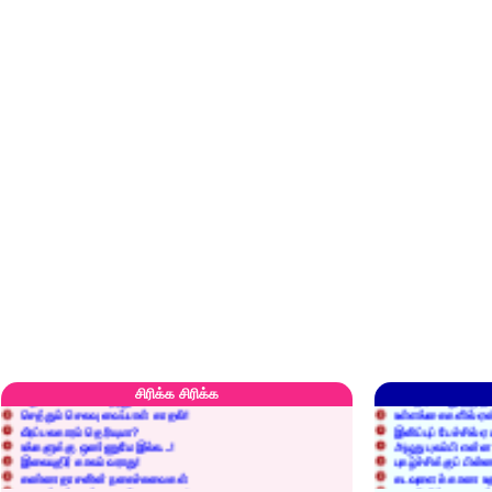
எரிப்பதா? புதைப்பதா?
எல்லாம் நன்மைக்கே.
அறிவை வைக்க மறந்துட்டானே...!
மனிதர்களது தகுதி 
சிரிக்க சிரிக்க
செத்தும் செலவு வைப்பாள் காதலி!
உள்ளங்கைகளில் ஏன
வீரப்பலகாரம் தெரியுமா?
இனிப்புப் பேச்சில்
உங்களுக்கு ஒண்ணுமே இல்ல...!
அழுது புலம்பி என்
இலையுதிர் காலம் வராது!
புகழ்ச்சிக்குப் பின்
கண்ணதாசனின் நகைச்சுவைகள்
கடவுளைக் காண உத
குறைச்சுத்தான் எடை போடறாரு...!
தகுதியில்லாதவருக