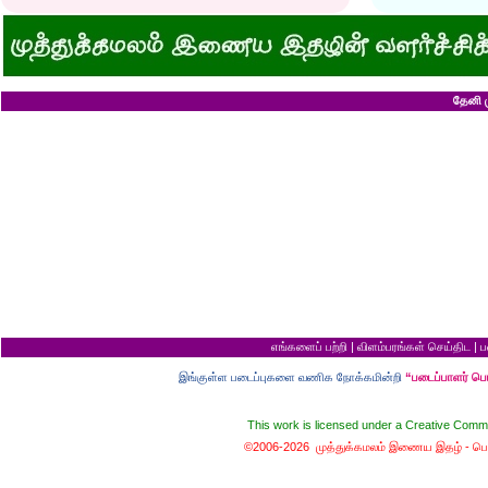
அவருக்கு ஒரு விவரமும் தெரியலடி!
உயரத்தில் இருந்தால
குனிஞ்ச தலை நிமிராத பொண்ணு...?
ராமன் ராவணனிடம் 
இடத்தைக் காலி பண்ணுங்க...!
அழியப் போவதில்
சொறி சிரங்குக்கு ஒரு பாடல்!
கழுதைக்குக் கிடைக
மாமியாரு பச்சைக்கிளி மாதிரி!
எல்லாம் ஒரு கோவண
மாபாவியோர் வாழும் மதுரை
சிங்கத்திற்கு வாழை
இளைய பெண்ணைக் கட்டித் தருவீங்களா?
வலை வீசிப் பிடித்
தேனி ம
ஸ்ரீரங்கத்து யானைக்கு நாமம்!
சாவிலிருந்து தப்பி
அகிலாவை அபின்னு கூப்பிடுறியே...?
இறை வழிபாட்டிற்கு 
ஆறு தலையுடன் தூங்க முடியுமா?
கல்லெறிந்தவனுக்க
கவிஞரை விடக் கலைஞர்?
சிவபெருமான் முன்ப
பேயைப் பார்க்க ஒரு வாய்ப்பு!
வீண் புகழ்ச்சிக்க
கடைசியாகக் கிடைத்த தகவல்!
ராமன் எப்படி ராமச்
மூன்றாம் தர ஆட்சி
அக்காவை மணந்த
பெயர்தான் கெட்டுப் போகிறது!
சிவபெருமான் செய்
தபால்காரர் வேலை!
இராமன் சாப்பாட்ட
எலிக்கு ஊசி போட்டாச்சா?
சொர்க்கத்திற்குள்
சவ ஊர்வலத்தில் எப்படிப் போவது?
புண்ணிய நதிகளில் 
சம அளவு என்றால்...?
பயமிருப்பவன் வாழ்வ
குறள் யாருக்காக...?
தகுதி இல்லாமல் தம
எலி திருமணம் செய்து கொண்டால்?
கழுதையின் புத்திச
யாருக்கு உங்க ஓட்டு?
விற்ற மரத்தைத் திர
வரி செலுத்தாமல் ஏமாற்றுவது எப்படி?
தலைமை ஒன்றுக்கு
எங்களைப் பற்றி
|
விளம்பரங்கள் செய்திட
|
ப
கடவுளுக்குப் புரியவில்லை...?
சொர்க்கமும் நரகமு
முதலாளி... மூளையிருக்கா...?
திரிசங்கு சுவர்க்க
இங்குள்ள படைப்புகளை வணிக நோக்கமின்றி
“படைப்பாளர் ப
மூன்று வரங்கள்
புத்திசாலி வாயைத்
கழுதையுடன் கால்பந்து விளையாட்டு!
இறைவன் தப்புக் 
நான் வழக்கறிஞர்
ஆணவத்தால் வந்த 
This work is licensed under a
Creative Commo
பெண்ணின் வாழ்க்கை பந்து போன்றது
சொர்க்கத்துக்கான ந
பொழைக்கத் தெரிஞ்சவன்
சொர்க்க வாசல் திற
©2006-2026 முத்துக்கமலம் இணைய இதழ் -
பொ
காதல்... மொழிகள்
வழுக்கைத் தலைக்கு
மனைவிக்குப் பயப்ப