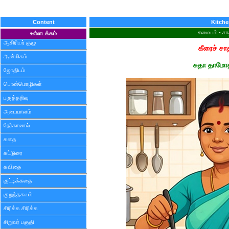
Content
Kitch
சமையல் - சா
உள்ளடக்கம்
ஆசிரியர் குழு
கீரைச் சா
ஆன்மிகம்
சுதா தாமோ
ஜோதிடம்
பொன்மொழிகள்
பகுத்தறிவு
அடையாளம்
நேர்காணல்
கதை
கட்டுரை
கவிதை
குட்டிக்கதை
குறுந்தகவல்
சிரிக்க சிரிக்க
சிறுவர் பகுதி