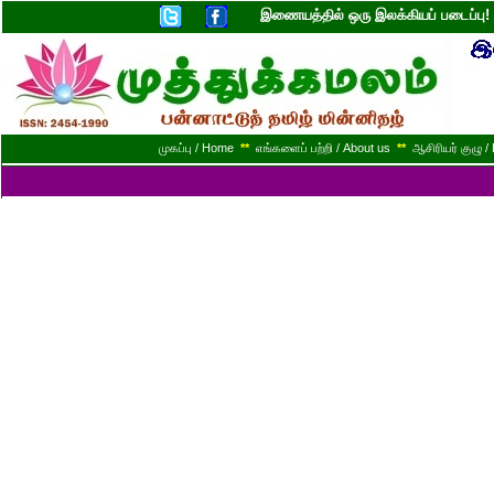
இணையத்தில் ஒரு இலக்கியப் படைப்ப
முகப்பு / Home
**
எங்களைப் பற்றி / About us
**
ஆசிரியர் குழு / 