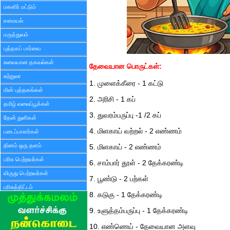
மகளிர் மட்டும்
சமையல்
மருத்துவம்
புத்தகப் பார்வை
சுவையான தகவல்கள்
தேவையான பொருட்கள்:
சுற்றுலா
1. முளைக்கீரை - 1 கட்டு
மின் புத்தகங்கள்
2. அரிசி - 1 கப்
தமிழ் வலைப்பூக்கள்
3. துவரம்பருப்பு -1 /2 கப்
தேன் துளிகள்
4. மிளகாய் வற்றல் - 2 எண்ணம்
படைப்பாளர்கள்
தினம் ஒரு தளம்
5. மிளகாய் - 2 எண்ணம்
பரிசு பெற்றவர்கள்
6. சாம்பார் தூள் - 2 தேக்கரண்டி
விருது பெற்றவர்கள்
7. பூண்டு - 2 பற்கள்
பரிசுத்திட்டம்
8. கடுகு - 1 தேக்கரண்டி
9. உளுத்தம்பருப்பு - 1 தேக்கரண்டி
10. எண்ணெய் - தேவையான அளவு