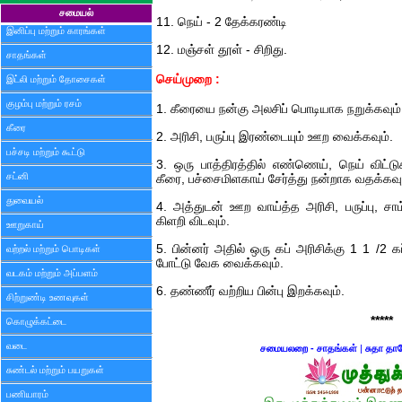
சமையல்
11. நெய் - 2 தேக்கரண்டி
இனிப்பு மற்றும் காரங்கள்
12. மஞ்சள் தூள் - சிறிது.
சாதங்கள்
செய்முறை :
இட்லி மற்றும் தோசைகள்
குழம்பு மற்றும் ரசம்
1. கீரையை நன்கு அலசிப் பொடியாக நறுக்கவும்
கீரை
2. அரிசி, பருப்பு இரண்டையும் ஊற வைக்கவும்.
பச்சடி மற்றும் கூட்டு
3. ஒரு பாத்திரத்தில் எண்ணெய், நெய் விட்டுக்
சட்னி
கீரை, பச்சைமிளகாய் சேர்த்து நன்றாக வதக்கவு
துவையல்
4. அத்துடன் ஊற வாய்த்த அரிசி, பருப்பு, சாம்ப
கிளறி விடவும்.
ஊறுகாய்
5. பின்னர் அதில் ஒரு கப் அரிசிக்கு 1 1 /2 க
வற்றல் மற்றும் பொடிகள்
போட்டு வேக வைக்கவும்.
வடகம் மற்றும் அப்பளம்
6. தண்ணீர் வற்றிய பின்பு இறக்கவும்.
சிற்றுண்டி உணவுகள்
*****
கொழுக்கட்டை
வடை
சமையலறை - சாதங்கள்
|
சுதா தா
சுண்டல் மற்றும் பயறுகள்
பணியாரம்