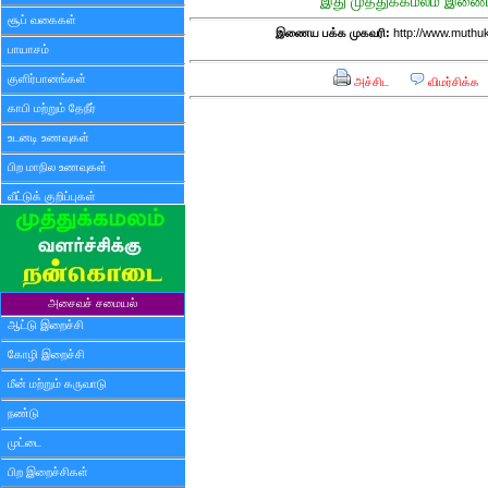
இது முத்துக்கமலம் இணைய
சூப் வகைகள்
இணைய பக்க முகவரி:
http://www.muthu
பாயாசம்
குளிர்பானங்கள்
அச்சிட
விமர்சிக்க
காபி மற்றும் தேநீர்
உடனடி உணவுகள்
பிற மாநில உணவுகள்
வீட்டுக் குறிப்புகள்
அசைவச் சமையல்
ஆட்டு இறைச்சி
கோழி இறைச்சி
மீன் மற்றும் கருவாடு
நண்டு
முட்டை
பிற இறைச்சிகள்