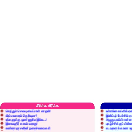
எரிப்பதா? புதைப்பதா?
எல்லாம் நன்மைக்கே.
அறிவை வைக்க மறந்துட்டானே...!
மனிதர்களது தகுதி 
சிரிக்க சிரிக்க
செத்தும் செலவு வைப்பாள் காதலி!
உள்ளங்கைகளில் ஏன
வீரப்பலகாரம் தெரியுமா?
இனிப்புப் பேச்சில்
உங்களுக்கு ஒண்ணுமே இல்ல...!
அழுது புலம்பி என்
இலையுதிர் காலம் வராது!
புகழ்ச்சிக்குப் பின்
கண்ணதாசனின் நகைச்சுவைகள்
கடவுளைக் காண உத
குறைச்சுத்தான் எடை போடறாரு...!
தகுதியில்லாதவருக