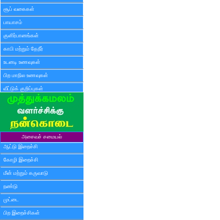
சூப் வகைகள்
பாயாசம்
குளிர்பானங்கள்
காபி மற்றும் தேநீர்
உடனடி உணவுகள்
பிற மாநில உணவுகள்
வீட்டுக் குறிப்புகள்
அசைவச் சமையல்
ஆட்டு இறைச்சி
கோழி இறைச்சி
மீன் மற்றும் கருவாடு
நண்டு
முட்டை
பிற இறைச்சிகள்