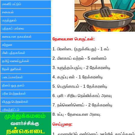
மகளிர் மட்டும்
சமையல்
மருத்துவம்
புத்தகப் பார்வை
சுவையான தகவல்கள்
தேவையான பொருட்கள்:
சுற்றுலா
1. பிரண்டை (நறுக்கியது) - 1 கப்
மின் புத்தகங்கள்
2. மிளகாய் வற்றல் - 5 எண்ணம்
தமிழ் வலைப்பூக்கள்
3. உளுத்தம்பருப்பு - 2 தேக்கரண்டி
தேன் துளிகள்
4. கருப்பு எள் - 1 தேக்கரண்டி
படைப்பாளர்கள்
தினம் ஒரு தளம்
5. பெருங்காயம் - 1 தேக்கரண்டி
பரிசு பெற்றவர்கள்
6. புளி - சிறிய நெல்லிக்காய் அளவு
விருது பெற்றவர்கள்
7. நல்லெண்ணெய் - 2 தேக்கரண்டி
பரிசுத்திட்டம்
8. உப்பு - தேவையான அளவு.
செய்முறை:
1. வாணலியில் எண்ணெய் ஊற்றிக் காய்ந்ததும்,