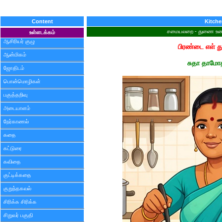
Content
Kitch
சமையலறை - துணை உணவ
உள்ளடக்கம்
ஆசிரியர் குழு
பிரண்டை எள் 
ஆன்மிகம்
சுதா தாமோ
ஜோதிடம்
பொன்மொழிகள்
பகுத்தறிவு
அடையாளம்
நேர்காணல்
கதை
கட்டுரை
கவிதை
குட்டிக்கதை
குறுந்தகவல்
சிரிக்க சிரிக்க
சிறுவர் பகுதி