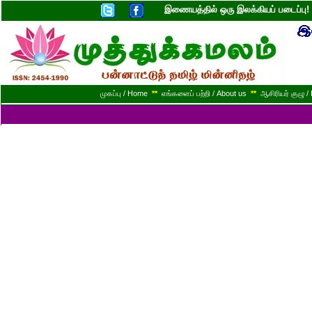
இணையத்தில் ஒரு இலக்கியப் படைப்ப
முகப்பு / Home
**
எங்களைப் பற்றி / About us
**
ஆசிரியர் குழு / 