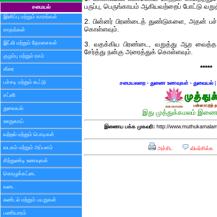
பருப்பு, பெருங்காயம் ஆகியவற்றைப் போட்டு வறு
சமையல்
இனிப்பு மற்றும் காரங்கள்
2. பின்னர் பிரண்டைத் துண்டுகளை, அதன் பச்
கொள்ளவும்.
சாதங்கள்
இட்லி மற்றும் தோசைகள்
3. வதக்கிய பிரண்டை, வறுத்து ஆற வைத்த ப
சேர்த்து நன்கு அரைத்துக் கொள்ளவும்.
குழம்பு மற்றும் ரசம்
*****
கீரை
பச்சடி மற்றும் கூட்டு
சமையலறை - துணை உணவுகள் - துவையல்
சட்னி
துவையல்
இது முத்துக்கமலம் இணைய
ஊறுகாய்
இணைய பக்க முகவரி:
http://www.muthukamalam
வற்றல் மற்றும் பொடிகள்
வடகம் மற்றும் அப்பளம்
அச்சிட
விமர்சிக்க
சிற்றுண்டி உணவுகள்
கொழுக்கட்டை
வடை
சுண்டல் மற்றும் பயறுகள்
பணியாரம்