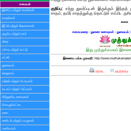
சமையல்
குறிப்பு:
சற்று துவர்ப்புடன் இருக்கும் இந்தத
இனிப்பு மற்றும் காரங்கள்
சாதம், தயிர் சாதத்துக்கு தொட்டுச் சாப்பிட ருச
சாதங்கள்
*****
இட்லி மற்றும் தோசைகள்
சமையலறை - துணை உணவுகள் - துவையல்
குழம்பு மற்றும் ரசம்
கீரை
பச்சடி மற்றும் கூட்டு
இது முத்துக்கமலம் இணைய
சட்னி
இணைய பக்க முகவரி:
http://www.muthukamalam
துவையல்
அச்சிட
விமர்சிக்க
ஊறுகாய்
வற்றல் மற்றும் பொடிகள்
வடகம் மற்றும் அப்பளம்
சிற்றுண்டி உணவுகள்
கொழுக்கட்டை
வடை
சுண்டல் மற்றும் பயறுகள்
பணியாரம்