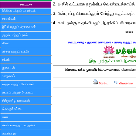
2. அதில் வட்டமாக நறுக்கிய வெண்டைக்காய்த் 
சமையல்
இனிப்பு மற்றும் காரங்கள்
3. பின்பு உப்பு, மிளகாய்தூள் சேர்த்து வதக்கவும்.
சாதங்கள்
4. காய் நன்கு வதங்கியதும், இறக்கிப் பரிமாறலாம
இட்லி மற்றும் தோசைகள்
*****
குழம்பு மற்றும் ரசம்
சமையலறை - துணை உணவுகள் - பச்சடி மற்றும் கூட
கீரை
பச்சடி மற்றும் கூட்டு
சட்னி
இது முத்துக்கமலம் இணைய
துவையல்
இணைய பக்க முகவரி:
http://www.muthukamalam
ஊறுகாய்
அச்சிட
விமர்சிக்க
வற்றல் மற்றும் பொடிகள்
வடகம் மற்றும் அப்பளம்
சிற்றுண்டி உணவுகள்
கொழுக்கட்டை
வடை
சுண்டல் மற்றும் பயறுகள்
பணியாரம்