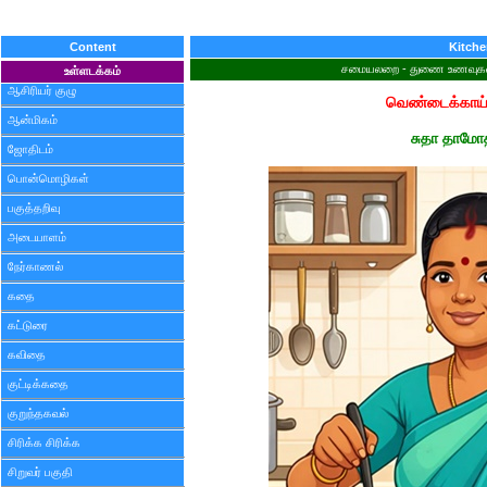
Content
Kitch
சமையலறை - துணை உணவுகள் - 
உள்ளடக்கம்
ஆசிரியர் குழு
வெண்டைக்காய்
ஆன்மிகம்
சுதா தாமோ
ஜோதிடம்
பொன்மொழிகள்
பகுத்தறிவு
அடையாளம்
நேர்காணல்
கதை
கட்டுரை
கவிதை
குட்டிக்கதை
குறுந்தகவல்
சிரிக்க சிரிக்க
சிறுவர் பகுதி