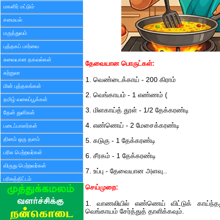
மகளிர் மட்டும்
சமையல்
மருத்துவம்
புத்தகப் பார்வை
சுவையான தகவல்கள்
தேவையான பொருட்கள்:
சுற்றுலா
1. வெண்டைக்காய் - 200 கிராம்
மின் புத்தகங்கள்
2. வெங்காயம் - 1 எண்ணம் (
தமிழ் வலைப்பூக்கள்
3. மிளகாய்த் தூள் - 1/2 தேக்கரண்டி
தேன் துளிகள்
4. எண்ணெய் - 2 மேசைக்கரண்டி
படைப்பாளர்கள்
தினம் ஒரு தளம்
5. கடுகு - 1 தேக்கரண்டி
பரிசு பெற்றவர்கள்
6. சீரகம் - 1 தேக்கரண்டி
விருது பெற்றவர்கள்
7. உப்பு - தேவையான அளவு..
பரிசுத்திட்டம்
செய்முறை:
1. வாணலியில் எண்ணெய் விட்டுக் காய்ந்தது
வெங்காயம் சேர்த்துத் தாளிக்கவும்.