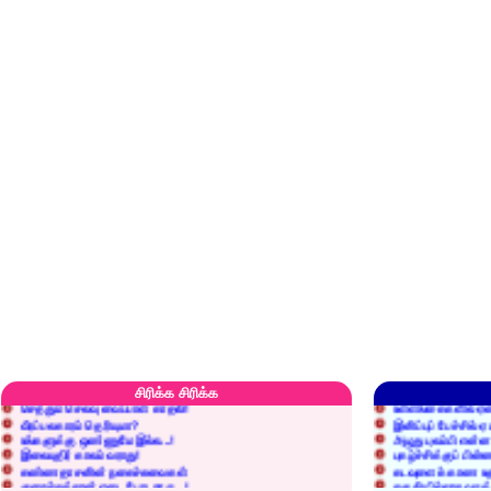
எரிப்பதா? புதைப்பதா?
எல்லாம் நன்மைக்கே.
அறிவை வைக்க மறந்துட்டானே...!
மனிதர்களது தகுதி 
சிரிக்க சிரிக்க
செத்தும் செலவு வைப்பாள் காதலி!
உள்ளங்கைகளில் ஏன
வீரப்பலகாரம் தெரியுமா?
இனிப்புப் பேச்சில்
உங்களுக்கு ஒண்ணுமே இல்ல...!
அழுது புலம்பி என்
இலையுதிர் காலம் வராது!
புகழ்ச்சிக்குப் பின்
கண்ணதாசனின் நகைச்சுவைகள்
கடவுளைக் காண உத
குறைச்சுத்தான் எடை போடறாரு...!
தகுதியில்லாதவருக
அவருக்கு ஒரு விவரமும் தெரியலடி!
உயரத்தில் இருந்தால