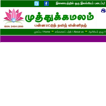
இணையத்தில் ஒரு இலக்கியப் படைப்ப
முகப்பு / Home
**
எங்களைப் பற்றி / About us
**
ஆசிரியர் குழு / 