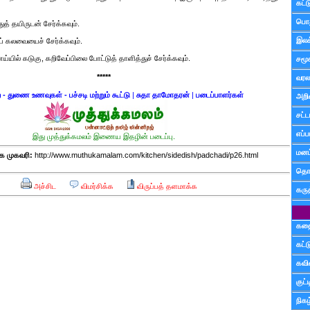
கட்
பொத
் தயிருடன் சேர்க்கவும்.
இலக
ய் கலவையைச் சேர்க்கவும்.
யில் கடுகு, கறிவேப்பிலை போட்டுத் தாளித்துச் சேர்க்கவும்.
சமூ
*****
வரல
துணை உணவுகள் - பச்சடி மற்றும் கூட்டு
|
சுதா தாமோதரன்
|
படைப்பாளர்கள்
அறி
சட்ட
எப்ப
இது முத்துக்கமலம் இணைய இதழின் படைப்பு.
மனம்
 முகவரி:
http://www.muthukamalam.com/kitchen/sidedish/padchadi/p26.html
தொட
அச்சிட
விமர்சிக்க
விருப்பத் தளமாக்க
கரு
கத
கட்
கவ
குட
நிகழ