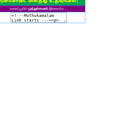
ுனைவர் தி. கல்பனாதேவி
வலைப்பூவில்
முத்துக்கமலம்
இணைக்க...
சிகலா தனசேகரன்
இளவல்" ஹரிஹரன்
ுனைவர். மு. பழனியப்பன்
ாசுகி நடேசன்
ா. காருண்யா
யல்பட்டி கண்ணன்
விதா பால்பாண்டி
ுதா தாமோதரன்
ாஜேஸ்வரி மணிகண்டன்
ாணிக்கவாசுகி செந்தில்குமார்