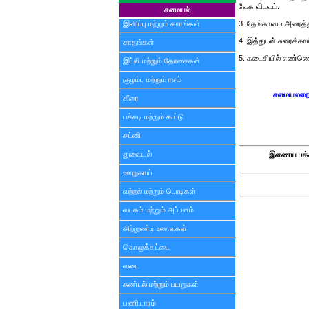
வேக விடவும்.
சமையல்
இனிப்பு மற்றும் காரங்கள்
3. தேங்காயை அரைத்துத
4. இத்துடன் சுரைக்கா
சாதங்கள்
5. கடைசியில் எண்ணெய்
இட்லி மற்றும் தோசைகள்
குழம்பு மற்றும் ரசம்
சமையலறை - 
கீரை
பச்சடி மற்றும் கூட்டு
சட்னி
துவையல்
இணைய பக்க
ஊறுகாய்
வற்றல் மற்றும் பொடிகள்
வடகம் மற்றும் அப்பளம்
சிற்றுண்டி உணவுகள்
கொழுக்கட்டை
வடை
சுண்டல் மற்றும் பயறுகள்
பணியாரம்