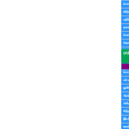
பொ
விட
புதி
தகவ
மொழ
தொ
பொத
பல் 
ஓமி
ஆயு
அக்க
சித்
இயற
உளவி