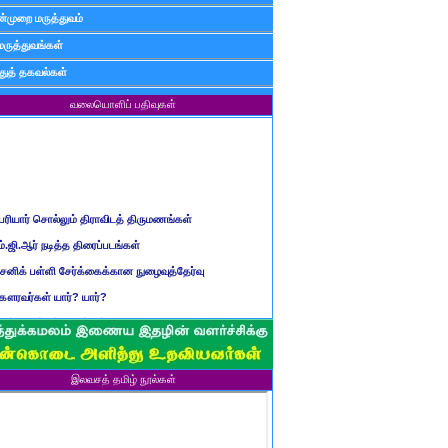
்முறை மருத்துவம்
மருத்துவங்கள்
ுத் தகவல்கள்
வலையொளிப் பதிவுகள்
ெரியார் சொல்லும் திராவிடத் திருமணங்கள்
ம்.ஜி.ஆர் நடித்த திரைப்படங்கள்
ைனிக் பள்ளி சேர்க்கைக்கான நுழைவுத்தேர்வு
ௌரவர்கள் யார்? யார்?
மிழ் ஆண்டுப் பெயர்கள்
ிள்ளையார் சுழி வந்தது எப்படி?
ருவது போவது, வந்தால் போகாது, போனால் வராது...?
இலவசத் தமிழ் நூல்கள்
ண்டைய படைப் பெயர்கள்
்ரீ அன்னை உணர்த்திய மலர்கள்
ாணவன் எப்படி இருக்க வேண்டும்?