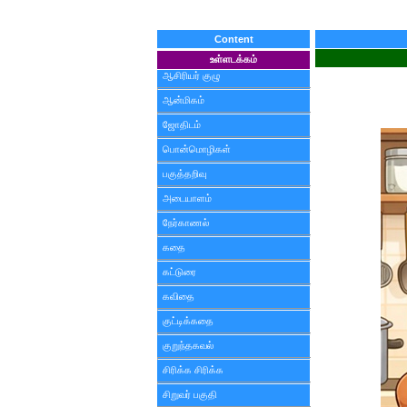
Content
உள்ளடக்கம்
ஆசிரியர் குழு
ஆன்மிகம்
ஜோதிடம்
பொன்மொழிகள்
பகுத்தறிவு
அடையாளம்
நேர்காணல்
கதை
கட்டுரை
கவிதை
குட்டிக்கதை
குறுந்தகவல்
சிரிக்க சிரிக்க
சிறுவர் பகுதி