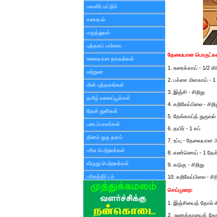
மகளிர் மட்டும்
சமையல்
மருத்துவம்
புத்தகப் பார்வை
தேவையான பொருட்கள
சுவையான தகவல்கள்
1. சுரைக்காய் - 1/2 
சுற்றுலா
2. பச்சை மிளகாய் - 
மின் புத்தகங்கள்
3. இஞ்சி - சிறிது
தமிழ் வலைப்பூக்கள்
4. கறிவேப்பிலை - சிறி
தேன் துளிகள்
5. தேங்காய்த் துருவல் 
படைப்பாளர்கள்
6. தயிர் - 1 கப்
தினம் ஒரு தளம்
7. உப்பு - தேவையான 
பரிசு பெற்றவர்கள்
8. எண்ணெய் - 1 தேக
விருது பெற்றவர்கள்
9. கடுகு - சிறிது
பரிசுத்திட்டம்
10. கறிவேப்பிலை - சிற
செய்முறை:
1. இஞ்சியைத் தோல் சீ
2. சுரைக்காயைத் தோல்