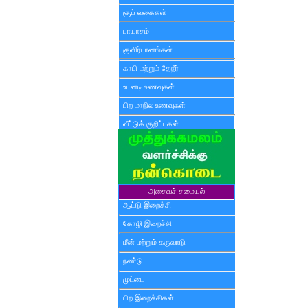
சூப் வகைகள்
பாயாசம்
குளிர்பானங்கள்
காபி மற்றும் தேநீர்
உடனடி உணவுகள்
பிற மாநில உணவுகள்
வீட்டுக் குறிப்புகள்
அசைவச் சமையல்
ஆட்டு இறைச்சி
கோழி இறைச்சி
மீன் மற்றும் கருவாடு
நண்டு
முட்டை
பிற இறைச்சிகள்