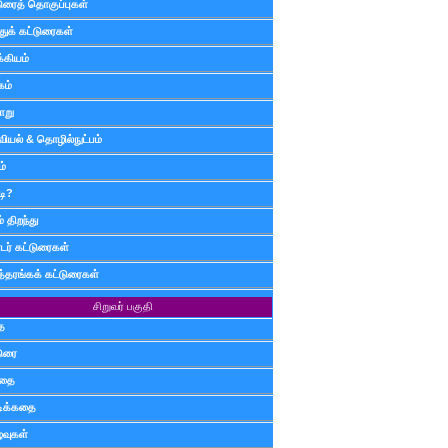
டுரைத் தொகுப்புகள்
ுக் கட்டுரைகள்
்கியம்
கம்
ாறு
வியல் & தொழில்நுட்பம்
ம்
டி?
 திறந்து
ர் கட்டுரைகள்
த்தரங்கக் கட்டுரைகள்
சிறுவர் பகுதி
ை
டுரை
ிதை
்டிக்கதை
்வுகள்