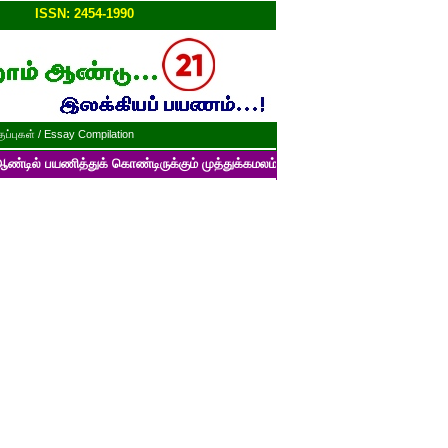
ப்பு!!
ISSN: 2454-1990
ப்புகள் / Essay Compilation
த்துக் கொண்டிருக்கும் முத்துக்கமலம் பன்னாட்டுத் தமிழ் மின்னிதழின் படைப்ப