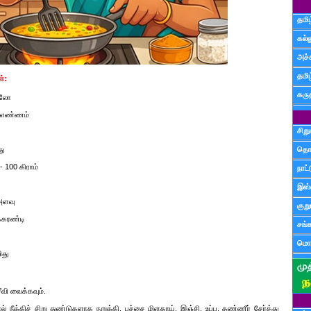
தமிழ
கல்ல
அச்
தமி
்:
கருத
கிலோ
1 எண்ணம்
சிற
து
தொ
- 100 கிராம்
நாட்
இஸ்
அளவு
குற
்கரண்டி
சங்
மொழ
ிது
வி வைக்கவும்.
 நீக்கிச் சிறு துண்டுகளாக நறுக்கி, பச்சை மிளகாய், இஞ்சி, உப்பு, தண்ணீர் சேர்த்து