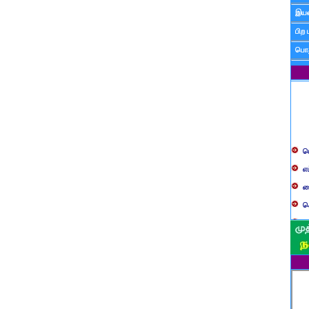
இயன
பிற 
பொத
ப
எ
ச
க
த
ப
வ
ப
ஸ
ம