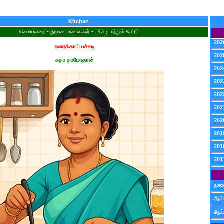
Kitchen
சமையலறை - துணை உணவுகள் - பச்சடி மற்றும் கூட்டு
202
சுரைக்காய் பச்சடி
202
சுதா தாமோதரன்
202
202
202
202
202
201
201
201
முன
ஆய்
ஆய்