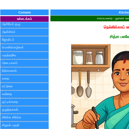
Content
Kitch
சமையலறை - துணை உணவ
உள்ளடக்கம்
ஆசிரியர் குழு
நெல்லிக்காய் 
ஆன்மிகம்
சித்ரா பலவ
ஜோதிடம்
பொன்மொழிகள்
பகுத்தறிவு
அடையாளம்
நேர்காணல்
கதை
கட்டுரை
கவிதை
குட்டிக்கதை
குறுந்தகவல்
சிரிக்க சிரிக்க
சிறுவர் பகுதி