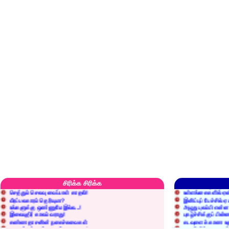
எரிப்பதா? புதைப்பதா?
எல்லாம் நன்மைக்கே.
அறிவை வைக்க மறந்துட்டானே...!
மனிதர்களது தகுதி 
சிரிக்க சிரிக்க
செத்தும் செலவு வைப்பாள் காதலி!
உள்ளங்கைகளில் ஏன
வீரப்பலகாரம் தெரியுமா?
இனிப்புப் பேச்சில்
உங்களுக்கு ஒண்ணுமே இல்ல...!
அழுது புலம்பி என்
இலையுதிர் காலம் வராது!
புகழ்ச்சிக்குப் பின்
கண்ணதாசனின் நகைச்சுவைகள்
கடவுளைக் காண உத
குறைச்சுத்தான் எடை போடறாரு...!
தகுதியில்லாதவருக