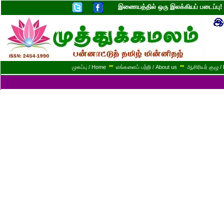
இணையத்தில் ஒரு இலக்கியப் படைப்ப
முகப்பு / Home
**
எங்களைப் பற்றி / About us
**
ஆசிரியர் குழு / 