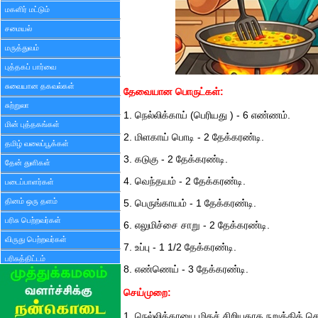
மகளிர் மட்டும்
சமையல்
மருத்துவம்
புத்தகப் பார்வை
சுவையான தகவல்கள்
தேவையான பொருட்கள்:
சுற்றுலா
1. நெல்லிக்காய் (பெரியது ) - 6 எண்ணம்.
மின் புத்தகங்கள்
2. மிளகாய் பொடி - 2 தேக்கரண்டி.
தமிழ் வலைப்பூக்கள்
3. கடுகு - 2 தேக்கரண்டி.
தேன் துளிகள்
4. வெந்தயம் - 2 தேக்கரண்டி.
படைப்பாளர்கள்
தினம் ஒரு தளம்
5. பெருங்காயம் - 1 தேக்கரண்டி.
பரிசு பெற்றவர்கள்
6. எலுமிச்சை சாறு - 2 தேக்கரண்டி.
விருது பெற்றவர்கள்
7. உப்பு - 1 1/2 தேக்கரண்டி.
பரிசுத்திட்டம்
8. எண்ணெய் - 3 தேக்கரண்டி.
செய்முறை:
1. நெல்லிக்காயை மிகச் சிறியதாக நறுக்கிக் 