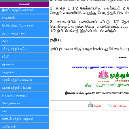
சமையல்
2. கடுகு 1 1/2 தேக்கரண்டி, வெந்தயம் 2 
இனிப்பு மற்றும் காரங்கள்
வெறும் வாணலியில் வறுத்து பொடித்துக் கொள்
சாதங்கள்
3. வாணலியில் எண்ணெய் விட்டு 1/2 தேக்க
இட்லி மற்றும் தோசைகள்
பொரிந்ததும் வறுத்த பொடி, நெல்லிக்காய், உப்பு
1/2 நிமிடம் கிளறி இறக்கி விட வேண்டும்.
குழம்பு மற்றும் ரசம்
குறிப்பு:
கீரை
புளிப்புச் சுவை விரும்பாதவர்கள் எலுமிச்சைச் ச
பச்சடி மற்றும் கூட்டு
சட்னி
*****
துவையல்
சமையலறை - துணை உணவுகள் - ஊறுகாய்
ஊறுகாய்
வற்றல் மற்றும் பொடிகள்
இது முத்துக்கமலம் இணைய
வடகம் மற்றும் அப்பளம்
இணைய பக்க முகவரி:
http://www.muthukamala
சிற்றுண்டி உணவுகள்
கொழுக்கட்டை
அச்சிட
விமர்சிக்க
வடை
சுண்டல் மற்றும் பயறுகள்
பணியாரம்