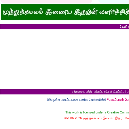
அவருக்கு ஒரு விவரமும் தெரியலடி!
உயரத்தில் இருந்தால
குனிஞ்ச தலை நிமிராத பொண்ணு...?
ராமன் ராவணனிடம் 
இடத்தைக் காலி பண்ணுங்க...!
அழியப் போவதில்
சொறி சிரங்குக்கு ஒரு பாடல்!
கழுதைக்குக் கிடைக
மாமியாரு பச்சைக்கிளி மாதிரி!
எல்லாம் ஒரு கோவண
மாபாவியோர் வாழும் மதுரை
சிங்கத்திற்கு வாழை
இளைய பெண்ணைக் கட்டித் தருவீங்களா?
வலை வீசிப் பிடித்
தேனி ம
ஸ்ரீரங்கத்து யானைக்கு நாமம்!
சாவிலிருந்து தப்பி
அகிலாவை அபின்னு கூப்பிடுறியே...?
இறை வழிபாட்டிற்கு 
ஆறு தலையுடன் தூங்க முடியுமா?
கல்லெறிந்தவனுக்க
கவிஞரை விடக் கலைஞர்?
சிவபெருமான் முன்ப
பேயைப் பார்க்க ஒரு வாய்ப்பு!
வீண் புகழ்ச்சிக்க
கடைசியாகக் கிடைத்த தகவல்!
ராமன் எப்படி ராமச்
மூன்றாம் தர ஆட்சி
அக்காவை மணந்த
பெயர்தான் கெட்டுப் போகிறது!
சிவபெருமான் செய்
தபால்காரர் வேலை!
இராமன் சாப்பாட்ட
எலிக்கு ஊசி போட்டாச்சா?
சொர்க்கத்திற்குள்
சவ ஊர்வலத்தில் எப்படிப் போவது?
புண்ணிய நதிகளில் 
சம அளவு என்றால்...?
பயமிருப்பவன் வாழ்வ
குறள் யாருக்காக...?
தகுதி இல்லாமல் தம
எலி திருமணம் செய்து கொண்டால்?
கழுதையின் புத்திச
யாருக்கு உங்க ஓட்டு?
விற்ற மரத்தைத் திர
வரி செலுத்தாமல் ஏமாற்றுவது எப்படி?
தலைமை ஒன்றுக்கு
எங்களைப் பற்றி
|
விளம்பரங்கள் செய்திட
|
ப
கடவுளுக்குப் புரியவில்லை...?
சொர்க்கமும் நரகமு
முதலாளி... மூளையிருக்கா...?
திரிசங்கு சுவர்க்க
இங்குள்ள படைப்புகளை வணிக நோக்கமின்றி
“படைப்பாளர் ப
மூன்று வரங்கள்
புத்திசாலி வாயைத்
கழுதையுடன் கால்பந்து விளையாட்டு!
இறைவன் தப்புக் 
நான் வழக்கறிஞர்
ஆணவத்தால் வந்த 
This work is licensed under a
Creative Commo
பெண்ணின் வாழ்க்கை பந்து போன்றது
சொர்க்கத்துக்கான ந
பொழைக்கத் தெரிஞ்சவன்
சொர்க்க வாசல் திற
©2006-2026 முத்துக்கமலம் இணைய இதழ் -
பொ
காதல்... மொழிகள்
வழுக்கைத் தலைக்கு
மனைவிக்குப் பயப்ப