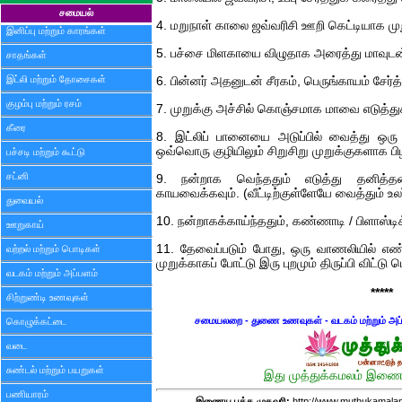
சமையல்
4. மறுநாள் காலை ஜவ்வரிசி ஊறி கெட்டியாக முறு
இனிப்பு மற்றும் காரங்கள்
5. பச்சை மிளகாயை விழுதாக அரைத்து மாவுடன் 
சாதங்கள்
இட்லி மற்றும் தோசைகள்
6. பின்னர் அதனுடன் சீரகம், பெருங்காயம் சேர்த
குழம்பு மற்றும் ரசம்
7. முறுக்கு அச்சில் கொஞ்சமாக மாவை எடுத்து
கீரை
8. இட்லிப் பானையை அடுப்பில் வைத்து ஒரு இ
ஒவ்வொரு குழியிலும் சிறுசிறு முறுக்குகளாக பிழி
பச்சடி மற்றும் கூட்டு
சட்னி
9. நன்றாக வெந்ததும் எடுத்து தனித்தன
காயவைக்கவும். (வீட்டிற்குள்ளேயே வைத்தும் உலர
துவையல்
10. நன்றாகக்காய்ந்ததும், கண்ணாடி / பிளாஸ்டிக
ஊறுகாய்
11. தேவைப்படும் போது, ஒரு வாணலியில் எண
வற்றல் மற்றும் பொடிகள்
முறுக்காகப் போட்டு இரு புறமும் திருப்பி விட்டு
வடகம் மற்றும் அப்பளம்
*****
சிற்றுண்டி உணவுகள்
சமையலறை - துணை உணவுகள் - வடகம் மற்றும் அப
கொழுக்கட்டை
வடை
சுண்டல் மற்றும் பயறுகள்
இது முத்துக்கமலம் இணைய
பணியாரம்
இணைய பக்க முகவரி:
http://www.muthukamalam