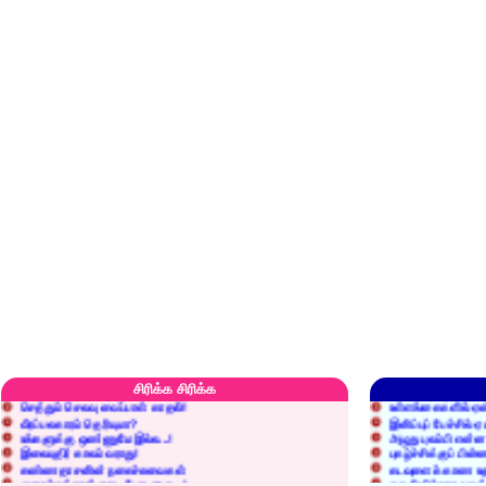
எரிப்பதா? புதைப்பதா?
எல்லாம் நன்மைக்கே.
அறிவை வைக்க மறந்துட்டானே...!
மனிதர்களது தகுதி 
சிரிக்க சிரிக்க
செத்தும் செலவு வைப்பாள் காதலி!
உள்ளங்கைகளில் ஏன
வீரப்பலகாரம் தெரியுமா?
இனிப்புப் பேச்சில்
உங்களுக்கு ஒண்ணுமே இல்ல...!
அழுது புலம்பி என்
இலையுதிர் காலம் வராது!
புகழ்ச்சிக்குப் பின்
கண்ணதாசனின் நகைச்சுவைகள்
கடவுளைக் காண உத
குறைச்சுத்தான் எடை போடறாரு...!
தகுதியில்லாதவருக