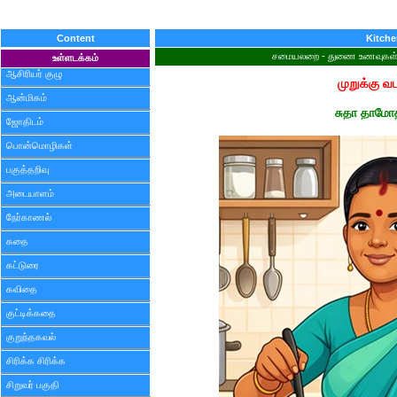
Content
Kitch
சமையலறை - துணை உணவுகள் - 
உள்ளடக்கம்
ஆசிரியர் குழு
முறுக்கு வ
ஆன்மிகம்
சுதா தாமோ
ஜோதிடம்
பொன்மொழிகள்
பகுத்தறிவு
அடையாளம்
நேர்காணல்
கதை
கட்டுரை
கவிதை
குட்டிக்கதை
குறுந்தகவல்
சிரிக்க சிரிக்க
சிறுவர் பகுதி