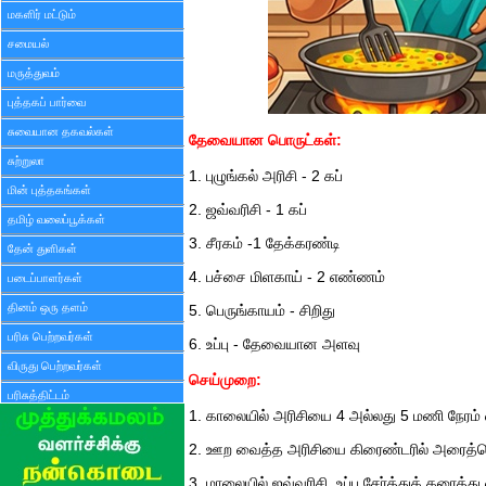
மகளிர் மட்டும்
சமையல்
மருத்துவம்
புத்தகப் பார்வை
சுவையான தகவல்கள்
தேவையான பொருட்கள்:
சுற்றுலா
1. புழுங்கல் அரிசி - 2 கப்
மின் புத்தகங்கள்
2. ஜவ்வரிசி - 1 கப்
தமிழ் வலைப்பூக்கள்
3. சீரகம் -1 தேக்கரண்டி
தேன் துளிகள்
4. பச்சை மிளகாய் - 2 எண்ணம்
படைப்பாளர்கள்
தினம் ஒரு தளம்
5. பெருங்காயம் - சிறிது
பரிசு பெற்றவர்கள்
6. உப்பு - தேவையான அளவு
விருது பெற்றவர்கள்
செய்முறை:
பரிசுத்திட்டம்
1. காலையில் அரிசியை 4 அல்லது 5 மணி நேரம
2. ஊற வைத்த அரிசியை கிரைண்டரில் அரைத்தெ
3. மாலையில் ஜவ்வரிசி, உப்பு சேர்த்துக் கரைத்த