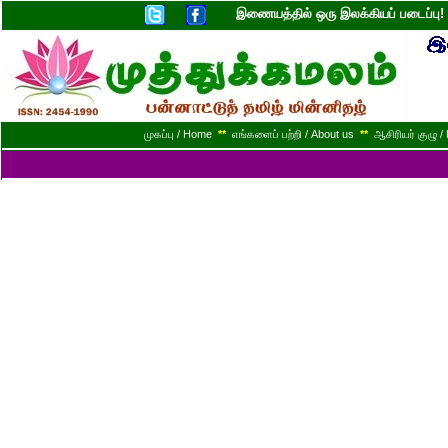
இணையத்தில் ஒரு இலக்கியப் படைப்ப
முகப்பு / Home
**
எங்களைப் பற்றி / About us
**
ஆசிரியர் குழு / 