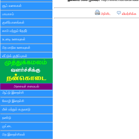
சூப் வகைகள்
அச்சிட
விமர்சிக்க
பாயாசம்
குளிர்பானங்கள்
காபி மற்றும் தேநீர்
உடனடி உணவுகள்
பிற மாநில உணவுகள்
வீட்டுக் குறிப்புகள்
அசைவச் சமையல்
ஆட்டு இறைச்சி
கோழி இறைச்சி
மீன் மற்றும் கருவாடு
நண்டு
முட்டை
பிற இறைச்சிகள்