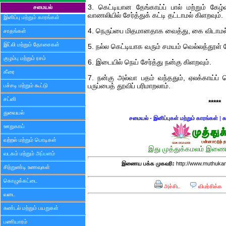
3. கெட்டியான தேங்காய்ப் பால் மற்றும் க
சமையல்
வாணலியில் சேர்த்துக் கட்டி தட்டாமல் கிளறவும்.
இனிப்பு மற்றும் காரங்கள்
4. நெருப்பை மிதமானதாக வைத்து, கை விடாமல்
சாதங்கள்
இட்லி மற்றும் தோசைகள்
5. நல்ல கெட்டியாக வரும் சமயம் வெல்லத்தூள் சே
குழம்பு மற்றும் ரசம்
6. இடையில் நெய் சேர்த்து நன்கு கிளறவும்.
கீரை
7. நன்கு அல்வா பதம் வந்ததும், ஏலக்காய்ப் பொ
பச்சடி மற்றும் கூட்டு
பருப்பைத் தூவிப் பரிமாறலாம்.
சட்னி
*****
துவையல்
சமையல் - இனிப்புகள் மற்றும் காரங்கள்
|
ச
ஊறுகாய்
வற்றல் மற்றும் பொடிகள்
இது முத்துக்கமலம் இணைய
வடகம் மற்றும் அப்பளம்
இணைய பக்க முகவரி:
http://www.muthuka
சிற்றுண்டி உணவுகள்
கொழுக்கட்டை
அச்சிட
விமர்சிக்க
வடை
சுண்டல் மற்றும் பயறுகள்
பணியாரம்