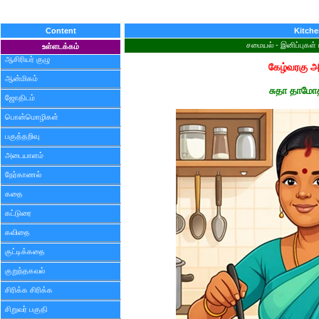
Content
Kitch
சமையல் - இனிப்புகள் 
உள்ளடக்கம்
ஆசிரியர் குழு
கேழ்வரகு அ
ஆன்மிகம்
சுதா தாமோ
ஜோதிடம்
பொன்மொழிகள்
பகுத்தறிவு
அடையாளம்
நேர்காணல்
கதை
கட்டுரை
கவிதை
குட்டிக்கதை
குறுந்தகவல்
சிரிக்க சிரிக்க
சிறுவர் பகுதி