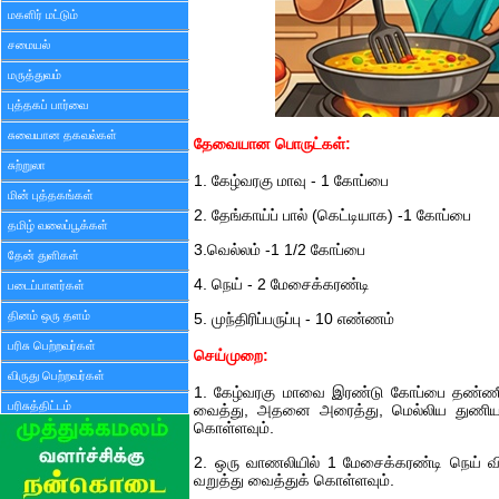
மகளிர் மட்டும்
சமையல்
மருத்துவம்
புத்தகப் பார்வை
சுவையான தகவல்கள்
தேவையான பொருட்கள்:
சுற்றுலா
1. கேழ்வரகு மாவு - 1 கோப்பை
மின் புத்தகங்கள்
2. தேங்காய்ப் பால் (கெட்டியாக) -1 கோப்பை
தமிழ் வலைப்பூக்கள்
3.வெல்லம் -1 1/2 கோப்பை
தேன் துளிகள்
4. நெய் - 2 மேசைக்கரண்டி
படைப்பாளர்கள்
தினம் ஒரு தளம்
5. முந்திரிப்பருப்பு - 10 எண்ணம்
பரிசு பெற்றவர்கள்
செய்முறை:
விருது பெற்றவர்கள்
1. கேழ்வரகு மாவை இரண்டு கோப்பை தண்ணீர
பரிசுத்திட்டம்
வைத்து, அதனை அரைத்து, மெல்லிய துணியால்
கொள்ளவும்.
2. ஒரு வாணலியில் 1 மேசைக்கரண்டி நெய் விட்
வறுத்து வைத்துக் கொள்ளவும்.