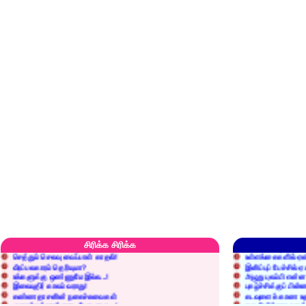
எரிப்பதா? புதைப்பதா?
எல்லாம் நன்மைக்கே.
அறிவை வைக்க மறந்துட்டானே...!
மனிதர்களது தகுதி 
சிரிக்க சிரிக்க
செத்தும் செலவு வைப்பாள் காதலி!
உள்ளங்கைகளில் ஏன
வீரப்பலகாரம் தெரியுமா?
இனிப்புப் பேச்சில்
உங்களுக்கு ஒண்ணுமே இல்ல...!
அழுது புலம்பி என்
இலையுதிர் காலம் வராது!
புகழ்ச்சிக்குப் பின்
கண்ணதாசனின் நகைச்சுவைகள்
கடவுளைக் காண உத
குறைச்சுத்தான் எடை போடறாரு...!
தகுதியில்லாதவருக