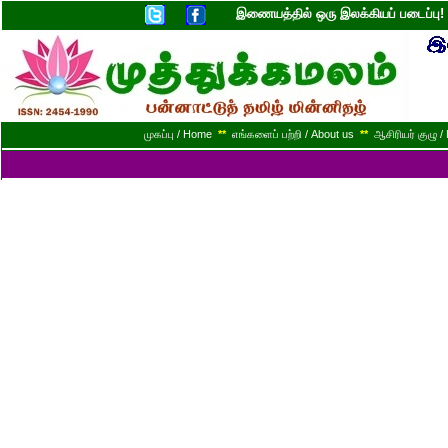
இணையத்தில் ஒரு இலக்கியப் படைப்ப
முகப்பு / Home
**
எங்களைப் பற்றி / About us
**
ஆசிரியர் குழு / 