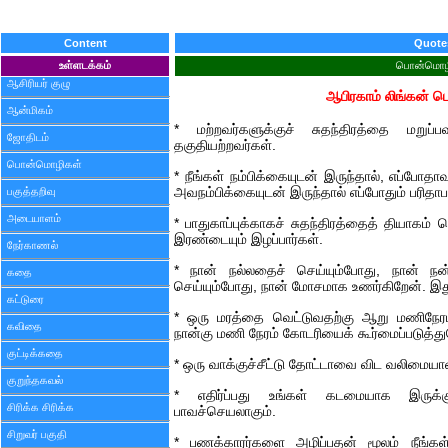
Content
Quote
உள்ளடக்கம்
பொன்மொழ
ஆசிரியர் குழு
ஆபிரகாம் லிங்கன் 
ஆன்மிகம்
* மற்றவர்களுக்குச் சுதந்திரத்தை மறுப
ஜோதிடம்
தகுதியற்றவர்கள்.
பொன்மொழிகள்
* நீங்கள் நம்பிக்கையுடன் இருந்தால், எப்போதா
பகுத்தறிவு
அவநம்பிக்கையுடன் இருந்தால் எப்போதும் பரிதாப
அடையாளம்
* பாதுகாப்புக்காகச் சுதந்திரத்தைத் தியாகம்
இரண்டையும் இழப்பார்கள்.
நேர்காணல்
* நான் நல்லதைச் செய்யும்போது, நான் நன
கதை
செய்யும்போது, நான் மோசமாக உணர்கிறேன். இ
கட்டுரை
* ஒரு மரத்தை வெட்டுவதற்கு ஆறு மணிநேரம
கவிதை
நான்கு மணி நேரம் கோடரியைக் கூர்மைப்படுத்த
குட்டிக்கதை
* ஒரு வாக்குச்சீட்டு தோட்டாவை விட வலிமையா
குறுந்தகவல்
* எதிர்ப்பது உங்கள் கடமையாக இருக்
சிரிக்க சிரிக்க
பாவச்செயலாகும்.
சிறுவர் பகுதி
* பணக்காரர்களை அழிப்பதன் மூலம் நீங்கள