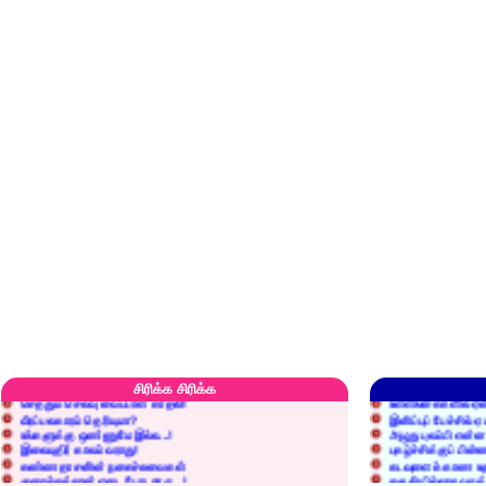
எரிப்பதா? புதைப்பதா?
எல்லாம் நன்மைக்கே.
அறிவை வைக்க மறந்துட்டானே...!
மனிதர்களது தகுதி 
சிரிக்க சிரிக்க
செத்தும் செலவு வைப்பாள் காதலி!
உள்ளங்கைகளில் ஏன
வீரப்பலகாரம் தெரியுமா?
இனிப்புப் பேச்சில்
உங்களுக்கு ஒண்ணுமே இல்ல...!
அழுது புலம்பி என்
இலையுதிர் காலம் வராது!
புகழ்ச்சிக்குப் பின்
கண்ணதாசனின் நகைச்சுவைகள்
கடவுளைக் காண உத
குறைச்சுத்தான் எடை போடறாரு...!
தகுதியில்லாதவருக
அவருக்கு ஒரு விவரமும் தெரியலடி!
உயரத்தில் இருந்தால