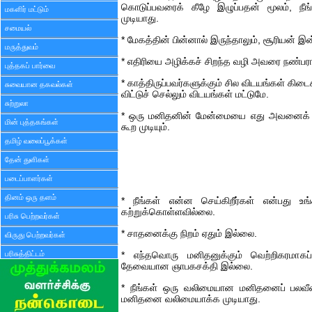
கொடுப்பவரைக் கீழே இழுப்பதன் மூலம், நீ
மகளிர் மட்டும்
முடியாது.
சமையல்
* மேகத்தின் பின்னால் இருந்தாலும், சூரியன் இன
மருத்துவம்
* எதிரியை அழிக்கச் சிறந்த வழி அவரை நண்பர
புத்தகப் பார்வை
* காத்திருப்பவர்களுக்கும் சில விடயங்கள் கிட
சுவையான தகவல்கள்
விட்டுச் செல்லும் விடயங்கள் மட்டுமே.
சுற்றுலா
* ஒரு மனிதனின் மேன்மையை எது அவனைக் கோ
மின் புத்தகங்கள்
கூற முடியும்.
தமிழ் வலைப்பூக்கள்
தேன் துளிகள்
படைப்பாளர்கள்
தினம் ஒரு தளம்
* நீங்கள் என்ன செய்கிறீர்கள் என்பது உங்கள
கற்றுக்கொள்ளவில்லை.
பரிசு பெற்றவர்கள்
* சாதனைக்கு நிறம் ஏதும் இல்லை.
விருது பெற்றவர்கள்
பரிசுத்திட்டம்
* எந்தவொரு மனிதனுக்கும் வெற்றிகரமாக
தேவையான ஞாபகசக்தி இல்லை.
* நீங்கள் ஒரு வலிமையான மனிதனைப் பலவீ
மனிதனை வலிமையாக்க முடியாது.