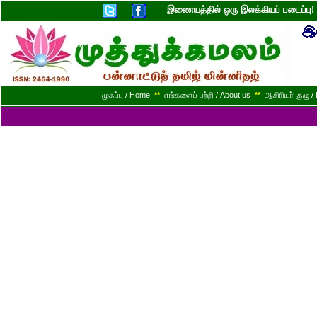
இணையத்தில் ஒரு இலக்கியப் படைப்ப
முகப்பு / Home
**
எங்களைப் பற்றி / About us
**
ஆசிரியர் குழு / 