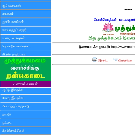
சூப் வகைகள்
*****
பாயாசம்
பொன்மொழிகள்
|
பா. காருண
குளிர்பானங்கள்
காபி மற்றும் தேநீர்
இது முத்துக்கமலம் இணைய
உடனடி உணவுகள்
பிற மாநில உணவுகள்
இணைய பக்க முகவரி:
http://www.mut
வீட்டுக் குறிப்புகள்
அச்சிட
விமர்சிக்க
அசைவச் சமையல்
ஆட்டு இறைச்சி
கோழி இறைச்சி
மீன் மற்றும் கருவாடு
நண்டு
முட்டை
பிற இறைச்சிகள்