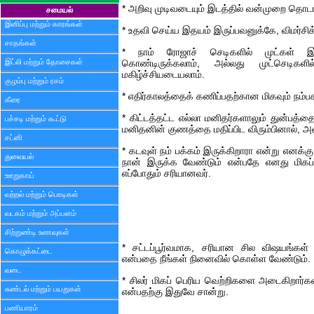
* அறிவு முடிவடையும் இடத்தில் வன்முறை தொடங
சமையல்
இனிப்பு மற்றும் காரங்கள்
* உதவி செய்ய இதயம் இருப்பவனுக்கே, விமர்சிக
சாதங்கள்
* நாம் ரோஜாச் செடிகளில் முட்கள் இ
இட்லி மற்றும் தோசைகள்
கொண்டிருக்கலாம், அல்லது முட்செடிகள
மகிழ்ச்சியடையலாம்.
குழம்பு மற்றும் ரசம்
* எதிர்காலத்தைக் கணிப்பதற்கான மிகவும் நம
கீரை
* கிட்டத்தட்ட எல்லா மனிதர்களாலும் துன்பத்தை
பச்சடி மற்றும் கூட்டு
மனிதனின் குணத்தை மதிப்பிட விரும்பினால், 
சட்னி
* கடவுள் நம் பக்கம் இருக்கிறாரா என்று எனக்
துவையல்
நான் இருக்க வேண்டும் என்பதே எனது மிகப
எப்போதும் சரியானவர்.
ஊறுகாய்
வற்றல் மற்றும் பொடிகள்
வடகம் மற்றும் அப்பளம்
சிற்றுண்டி உணவுகள்
* சட்டப்பூர்வமாக, சரியான சில விஷயங்கள
கொழுக்கட்டை
என்பதை நீங்கள் நினைவில் கொள்ள வேண்டும்.
வடை
* சிலர் மிகப் பெரிய வெற்றிகளை அடைகிறார்க
சுண்டல் மற்றும் பயறுகள்
என்பதற்கு இதுவே சான்று.
பணியாரம்