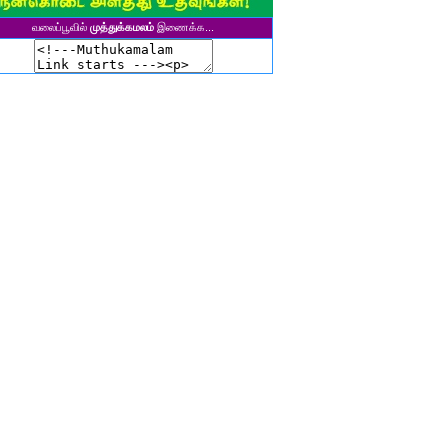
சிகலா தனசேகரன்
வலைப்பூவில்
முத்துக்கமலம்
இணைக்க...
இளவல்" ஹரிஹரன்
ுனைவர். மு. பழனியப்பன்
ாசுகி நடேசன்
ா. காருண்யா
யல்பட்டி கண்ணன்
விதா பால்பாண்டி
ுதா தாமோதரன்
ாஜேஸ்வரி மணிகண்டன்
ாணிக்கவாசுகி செந்தில்குமார்