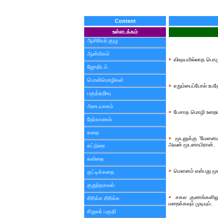
Content
உள்ளடக்கம்
ஆசிரியர் குழு
ஆன்மிகம்
விஷயமில்லாத பொழு
ஜோதிடம்
பொன்மொழிகள்
எறும்பைப்போல் உபத
பகுத்தறிவு
அடையாளம்
பேசாத மொழி உறையிலு
நேர்காணல்
கதை
மூடனுக்கு 'மேளனம
அவன் மூடனாயிரான்.
கட்டுரை
கவிதை
மெளனம் என்பது மூட
குட்டிக்கதை
குறுந்தகவல்
சகல குணங்களிலும
சிரிக்க சிரிக்க
மறைக்கவும் முடியும்.
சிறுவர் பகுதி