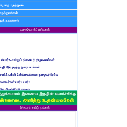
்முறை மருத்துவம்
மருத்துவங்கள்
ுத் தகவல்கள்
வலையொளிப் பதிவுகள்
ெரியார் சொல்லும் திராவிடத் திருமணங்கள்
ம்.ஜி.ஆர் நடித்த திரைப்படங்கள்
ைனிக் பள்ளி சேர்க்கைக்கான நுழைவுத்தேர்வு
ௌரவர்கள் யார்? யார்?
மிழ் ஆண்டுப் பெயர்கள்
ிள்ளையார் சுழி வந்தது எப்படி?
ருவது போவது, வந்தால் போகாது, போனால் வராது...?
ண்டைய படைப் பெயர்கள்
இலவசத் தமிழ் நூல்கள்
்ரீ அன்னை உணர்த்திய மலர்கள்
ாணவன் எப்படி இருக்க வேண்டும்?