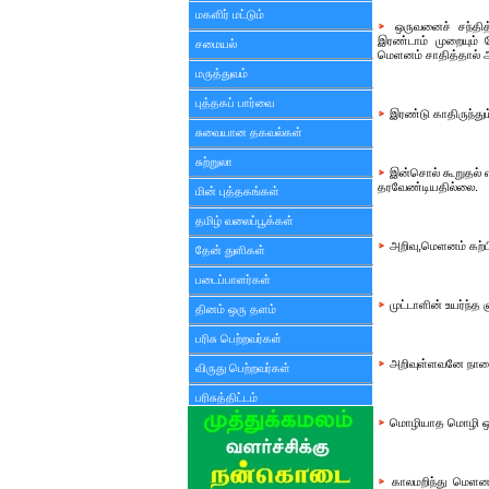
மகளிர் மட்டும்
ஒருவனைச் சந்தித
இரண்டாம் முறையும் 
சமையல்
மெளனம் சாதித்தால் அற
மருத்துவம்
புத்தகப் பார்வை
இரண்டு காதிருந்தும
சுவையான தகவல்கள்
சுற்றுலா
இன்சொல் கூறுதல் 
தரவேண்டியதில்லை.
மின் புத்தகங்கள்
தமிழ் வலைப்பூக்கள்
அறிவு,மெளனம் கற்பிக
தேன் துளிகள்
படைப்பாளர்கள்
முட்டாளின் உயர்ந்
தினம் ஒரு தளம்
பரிசு பெற்றவர்கள்
அறிவுள்ளவனே நாவை
விருது பெற்றவர்கள்
பரிசுத்திட்டம்
மொழியாத மொழி ஒரு
காலமறிந்து மெளனம