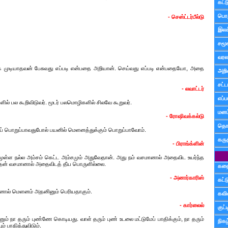
கட்
பொத
- செஸ்ட்டர்பீல்டு
இலக
சமூ
வரல
முடியாதவன் பேசுவது எப்படி என்பதை அறியான். செய்வது எப்படி என்பதையோ, அதை
அறி
சட்ட
- லவாட்டர்
எப்ப
ல் பல கூறிவிடுவர். மூடர் பலமொழிகளில் சிலவே கூறுவர்.
மனம்
- ரோஷிவக்கல்டு
தொட
ப் பொறுப்பாவதுபோல் பயனில் மெளனத்துக்கும் பொறுப்பாவோம்.
கரு
- பிராங்க்ளின்
ள்ள நல்ல அம்சம் கெட்ட அம்சமும் அதுவேதான். அது நம் வசமானால் அதைவிட உயர்ந்த
தன் வசமானால் அதைவிடத் தீய பொருளில்லை.
கத
- அனார்காரிஸ்
கட்
னால் மெளனம் அதனினும் பெரியதாகும்.
கவ
- கார்லைல்
குட
ும் நா தரும் புண்ணே கொடியது. வாள் தரும் புண் உடலை மட்டுமேப் பாதிக்கும், நா தரும்
நிகழ
 பாதித்துவிடும்.