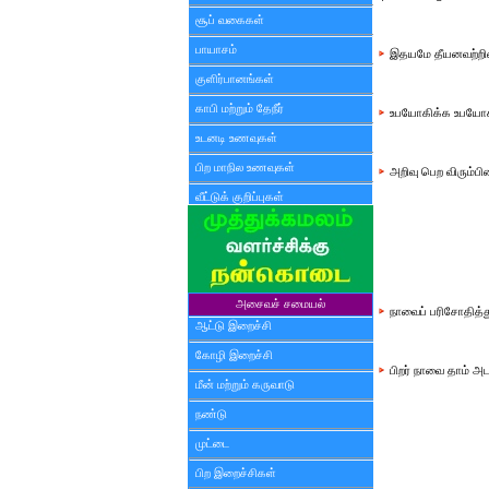
சூப் வகைகள்
பாயாசம்
இதயமே தீயனவற்றின் 
குளிர்பானங்கள்
காபி மற்றும் தேநீர்
உபயோகிக்க உபயோகிக
உடனடி உணவுகள்
பிற மாநில உணவுகள்
அறிவு பெற விரும்பி
வீட்டுக் குறிப்புகள்
அசைவச் சமையல்
நாவைப் பரிசோதித்த
ஆட்டு இறைச்சி
கோழி இறைச்சி
பிறர் நாவை தாம் அட
மீன் மற்றும் கருவாடு
நண்டு
முட்டை
பிற இறைச்சிகள்