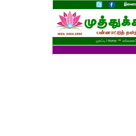
இணையத
முகப்பு / Home
**
எங்களைப் 