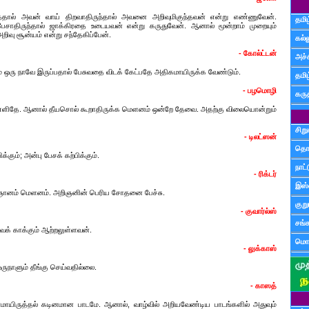
்தால் அவன் வாய் திறவாதிருந்தால் அவனை அறிவுமிகுந்தவன் என்று எண்ணுவேன்.
தமிழ
பேசாதிருந்தால் ஜாக்கிரதை உடையவன் என்று கருதுவேன். ஆனால் மூன்றாம் முறையும்
ிவு சூன்யம் என்று சந்தேகிப்பேன்.
கல்ல
- கோல்ட்டன்
அச்
் ஒரு நாவே இருப்பதால் பேசுவதை விடக் கேட்பதே அதிகமாயிருக்க வேண்டும்.
தமி
- பழமொழி
கருத
எளிதே. ஆனால் தீயசொல் கூறாதிருக்க மெளனம் ஒன்றே தேவை. அதற்கு விலையொன்றும்
சிற
- டிலட்ஸன்
தொ
்கும்; அன்பு பேசக் கற்பிக்கும்.
நாட்
- ரிக்டர்
இஸ்
த ஞானம் மெளனம். அறிஞனின் பெரிய சோதனை பேச்சு.
குற
- குவார்ல்ஸ்
சங்
க் காக்கும் ஆற்றலுள்ளவன்.
மொழ
- லுக்காஸ்
நாளும் தீங்கு செய்வதில்லை.
- காஸத்
ாயிருத்தல் கடினமான பாடமே. ஆனால், வாழ்வில் அறியவேண்டிய பாடங்களில் அதுவும்