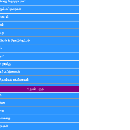
டுரைத் தொகுப்புகள்
ுக் கட்டுரைகள்
்கியம்
கம்
ாறு
வியல் & தொழில்நுட்பம்
ம்
டி?
 திறந்து
ர் கட்டுரைகள்
த்தரங்கக் கட்டுரைகள்
சிறுவர் பகுதி
ை
டுரை
ிதை
்டிக்கதை
்வுகள்