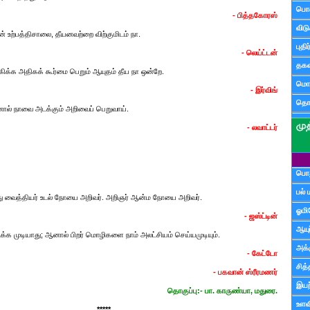
பொ
- பித்தகோரஸ்
விட
உற்பத்திசாலை, தீயனவற்றை விற்குமிடம் நா.
புதி
- லெய்ட்டன்
தகவ
்க அதிகக் கூர்மை பெறும் ஆயுதம் தீய நா ஒன்றே.
மொழ
- இர்விங்
தொ
னால் நாவை அடக்கும் அறிவைப் பெறுவாய்.
- லவாட்டர்
பொத
பல் 
ு வைத்தியர் உடல் நோயை அறிவர். அறிஞர் ஆன்ம நோயை அறிவர்.
ஓமி
- ஜஸ்ட்டின்
ஆயு
க்க முடியாது; ஆனால் பிறர் மொழிகளை நாம் அலட்சியம் செய்யமுடியும்.
அக்க
- கேட்டோ
சித்
- பகவான் ஸ்ரீரமணர்
இயற
தொகுப்பு:- பா. காருண்யா, மதுரை.
உளவி
*****