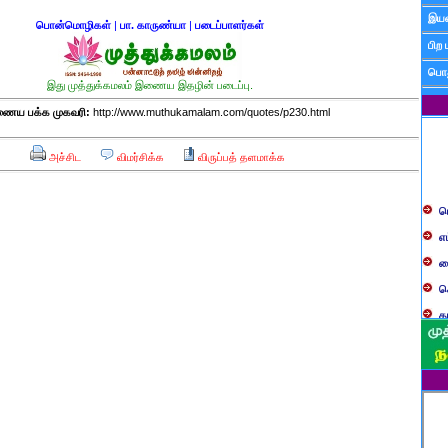
இயன
பொன்மொழிகள்
|
பா. காருண்யா
|
படைப்பாளர்கள்
பிற 
பொத
இது முத்துக்கமலம் இணைய இதழின் படைப்பு.
ைய பக்க முகவரி:
http://www.muthukamalam.com/quotes/p230.html
அச்சிட
விமர்சிக்க
விருப்பத் தளமாக்க
ப
எ
ச
க
த
ப
வ
ப
ஸ
ம