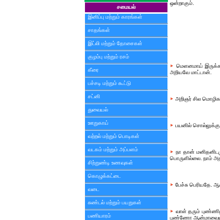
ஒன்றாகும்.
சமையல்
இனிப்பு மற்றும் காரங்கள்
சாதங்கள்
இட்லி மற்றும் தோசைகள்
குழம்பு மற்றும் ரசம்
மெளனமாய் இருக்க 
கீரை
அறியவே மாட்டான்.
பச்சடி மற்றும் கூட்டு
சட்னி
அறிஞர் சில மொழிகளி
துவையல்
ஊறுகாய்
பயனில் சொல்லுக்கு
வற்றல் மற்றும் பொடிகள்
வடகம் மற்றும் அப்பளம்
நா தான் மனிதனிடமு
பொருளில்லை. நாம் அ
சிற்றுண்டி உணவுகள்
கொழுக்கட்டை
பேச்சு பெரியதே. ஆ
வடை
சுண்டல் மற்றும் பயறுகள்
வாள் தரும் புண்ணின
பணியாரம்
புண்ணோ ஆன்மாவையும்