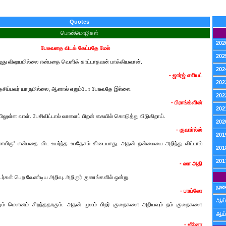
Quotes
பொன்மொழிகள்
202
பேசுவதை விடக் கேட்பதே மேல்
202
து விஷயமில்லை என்பதை வெளிக் காட்டாதவன் பாக்கியவான்.
202
- ஜார்ஜ் எலியட்
202
ேசிப்பவர் யாருமில்லை; ஆனால் எறும்போ பேசுவதே இல்லை.
202
- பிராங்க்ளின்
202
ள்ள வாள். பேசிவிட்டால் வாளைப் பிறன் கையில் கொடுத்து விடுகிறாய்.
202
- குவார்ல்ஸ்
201
ாயிரு' என்பதை விட உயர்ந்த உபதேசம் கிடையாது. அதன் நன்மையை அறிந்து விட்டால்
201
201
- ஸா அதி
ர்கள் பெற வேண்டிய அறிவு. அறிஞர் குணங்களில் ஒன்று.
முன
- பாய்லோ
ஆய்
் மெளனம் சிறந்ததாகும். அதன் மூலம் பிறர் குறைகளை அறியவும் நம் குறைகளை
ஆய்
- ஜீனோ