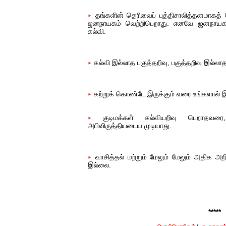
தங்களின் தெரிவைப் புத்திசாலித்தனமாகத் த
ஜனநாயகம் வெற்றிபெறாது. எனவே ஜனநாயகத
கல்வி.
கல்வி இல்லாத பகுத்தறிவு, பகுத்தறிவு இல்லாத
கற்றுக் கொண்டே இருக்கும் வரை உங்களால் 
குடிமக்கள் கல்வியறிவு பெறாதவரை
அபிவிருத்தியடைய முடியாது.
வாசித்தல் மற்றும் மேலும் மேலும் அதிக அற
இல்லை.
*****