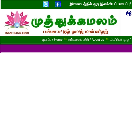
இணையத்தில் ஒரு இலக்கியப் படைப்ப
முகப்பு / Home
**
எங்களைப் பற்றி / About us
**
ஆசிரியர் குழு / 