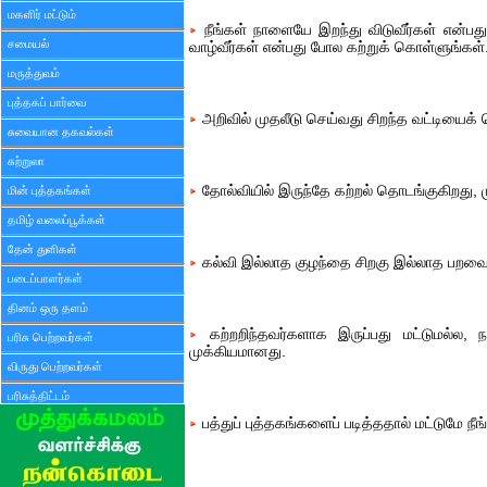
மகளிர் மட்டும்
நீங்கள் நாளையே இறந்து விடுவீர்கள் என்பது
சமையல்
வாழ்வீர்கள் என்பது போல கற்றுக் கொள்ளுங்கள்
மருத்துவம்
புத்தகப் பார்வை
அறிவில் முதலீடு செய்வது சிறந்த வட்டியைக் 
சுவையான தகவல்கள்
சுற்றுலா
தோல்வியில் இருந்தே கற்றல் தொடங்குகிறது, 
மின் புத்தகங்கள்
தமிழ் வலைப்பூக்கள்
தேன் துளிகள்
கல்வி இல்லாத குழந்தை சிறகு இல்லாத பறவை
படைப்பாளர்கள்
தினம் ஒரு தளம்
கற்றறிந்தவர்களாக இருப்பது மட்டுமல்ல, நல
பரிசு பெற்றவர்கள்
முக்கியமானது.
விருது பெற்றவர்கள்
பரிசுத்திட்டம்
பத்துப் புத்தகங்களைப் படித்ததால் மட்டுமே நீ