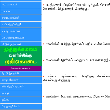
சூப் வகைகள்
படித்ததைப் பிரதிபலிக்காமல் படித்துக் கொண்ட
கொண்டே இருப்பதைப் போன்றது.
பாயாசம்
குளிர்பானங்கள்
காபி மற்றும் தேநீர்
உடனடி உணவுகள்
பிற மாநில உணவுகள்
கல்வியின் உயர்ந்த நோக்கம் அறிவு அல்ல செய
வீட்டுக் குறிப்புகள்
கல்வியின் நோக்கம் வெறுமையான மனதைத் தி
அசைவச் சமையல்
ஆட்டு இறைச்சி
எல்லாப் பதில்களையும் தெரிந்து கொள்
கோழி இறைச்சி
கொள்வது சிறந்தது.
மீன் மற்றும் கருவாடு
நண்டு
கல்வியின் வேர்கள் கசப்பானவை, ஆனால் அத
முட்டை
பிற இறைச்சிகள்