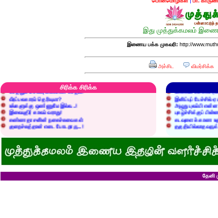
பொன்மொழிகள்
|
பா. காருண
இது முத்துக்கமலம் இணைய
இணைய பக்க முகவரி:
http://www.mut
அச்சிட
விமர்சிக்க
எரிப்பதா? புதைப்பதா?
எல்லாம் நன்மைக்கே.
அறிவை வைக்க மறந்துட்டானே...!
மனிதர்களது தகுதி 
செத்தும் செலவு வைப்பாள் காதலி!
உள்ளங்கைகளில் ஏன
சிரிக்க சிரிக்க
வீரப்பலகாரம் தெரியுமா?
இனிப்புப் பேச்சில்
உங்களுக்கு ஒண்ணுமே இல்ல...!
அழுது புலம்பி என்
இலையுதிர் காலம் வராது!
புகழ்ச்சிக்குப் பின்
கண்ணதாசனின் நகைச்சுவைகள்
கடவுளைக் காண உத
குறைச்சுத்தான் எடை போடறாரு...!
தகுதியில்லாதவருக
அவருக்கு ஒரு விவரமும் தெரியலடி!
உயரத்தில் இருந்தால
குனிஞ்ச தலை நிமிராத பொண்ணு...?
ராமன் ராவணனிடம் 
இடத்தைக் காலி பண்ணுங்க...!
அழியப் போவதில்
சொறி சிரங்குக்கு ஒரு பாடல்!
கழுதைக்குக் கிடைக
மாமியாரு பச்சைக்கிளி மாதிரி!
எல்லாம் ஒரு கோவண
மாபாவியோர் வாழும் மதுரை
சிங்கத்திற்கு வாழை
இளைய பெண்ணைக் கட்டித் தருவீங்களா?
வலை வீசிப் பிடித்
ஸ்ரீரங்கத்து யானைக்கு நாமம்!
சாவிலிருந்து தப்பி
தேனி ம
அகிலாவை அபின்னு கூப்பிடுறியே...?
இறை வழிபாட்டிற்கு 
ஆறு தலையுடன் தூங்க முடியுமா?
கல்லெறிந்தவனுக்க
கவிஞரை விடக் கலைஞர்?
சிவபெருமான் முன்ப
பேயைப் பார்க்க ஒரு வாய்ப்பு!
வீண் புகழ்ச்சிக்க
கடைசியாகக் கிடைத்த தகவல்!
ராமன் எப்படி ராமச்
மூன்றாம் தர ஆட்சி
அக்காவை மணந்த