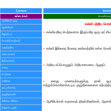
Content
Quote
உள்ளடக்கம்
பொன்மொழ
ஆசிரியர் குழு
கல்வி பற்றிய பொ
ஆன்மிகம்
கல்வியறிவு பெற்றவராக இருப்பதே ஒரு புரட்சி
ஜோதிடம்
பொன்மொழிகள்
பகுத்தறிவு
கல்வி இல்லாத மேதை சுரங்கத்தில் உள்ள வெள
அடையாளம்
நேர்காணல்
அறிவு எப்பொழுதும் அறியாமையை ஆளும்.
கதை
கட்டுரை
கவிதை
எனது மாணவர்களுக்கு நான் ஒருபோத
கற்றுக்கொள்ளக்கூடிய சூழ்நிலைகளை ஏற்படுத்த 
குட்டிக்கதை
குறுந்தகவல்
சிரிக்க சிரிக்க
ஆசிரியர்கள் கதவைத் திறக்கிறார்கள், ஆனால்
சிறுவர் பகுதி