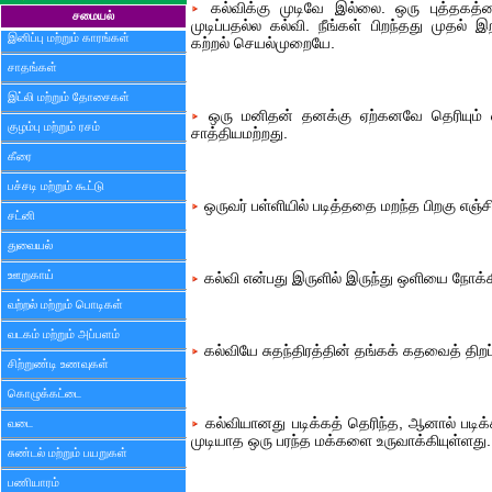
கல்விக்கு முடிவே இல்லை. ஒரு புத்தகத்தைப்
சமையல்
முடிப்பதல்ல கல்வி. நீங்கள் பிறந்தது முதல் 
இனிப்பு மற்றும் காரங்கள்
கற்றல் செயல்முறையே.
சாதங்கள்
இட்லி மற்றும் தோசைகள்
ஒரு மனிதன் தனக்கு ஏற்கனவே தெரியும் எ
குழம்பு மற்றும் ரசம்
சாத்தியமற்றது.
கீரை
பச்சடி மற்றும் கூட்டு
ஒருவர் பள்ளியில் படித்ததை மறந்த பிறகு எஞ்சி
சட்னி
துவையல்
ஊறுகாய்
கல்வி என்பது இருளில் இருந்து ஒளியை நோக்க
வற்றல் மற்றும் பொடிகள்
வடகம் மற்றும் அப்பளம்
கல்வியே சுதந்திரத்தின் தங்கக் கதவைத் திற
சிற்றுண்டி உணவுகள்
கொழுக்கட்டை
கல்வியானது படிக்கத் தெரிந்த, ஆனால் படிக்க
வடை
முடியாத ஒரு பரந்த மக்களை உருவாக்கியுள்ளது.
சுண்டல் மற்றும் பயறுகள்
பணியாரம்