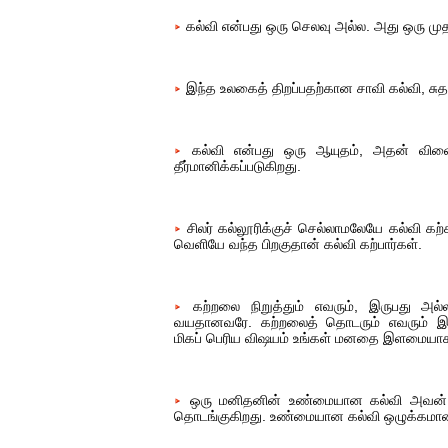
கல்வி என்பது ஒரு செலவு அல்ல. அது ஒரு முதல
இந்த உலகைத் திறப்பதற்கான சாவி கல்வி, சுதந்
கல்வி என்பது ஒரு ஆயுதம், அதன் விளை
தீர்மானிக்கப்படுகிறது.
சிலர் கல்லூரிக்குச் செல்லாமலேயே கல்வி கற்க
வெளியே வந்த பிறகுதான் கல்வி கற்பார்கள்.
கற்றலை நிறுத்தும் எவரும், இருபது அல்
வயதானவரே. கற்றலைத் தொடரும் எவரும் இளம
மிகப் பெரிய விஷயம் உங்கள் மனதை இளமையாக 
ஒரு மனிதனின் உண்மையான கல்வி அவன் ப
தொடங்குகிறது. உண்மையான கல்வி ஒழுக்கமான வ