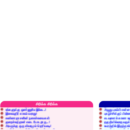
எரிப்பதா? புதைப்பதா?
எல்லாம் நன்மைக்கே.
அறிவை வைக்க மறந்துட்டானே...!
மனிதர்களது தகுதி 
செத்தும் செலவு வைப்பாள் காதலி!
உள்ளங்கைகளில் ஏன
வீரப்பலகாரம் தெரியுமா?
இனிப்புப் பேச்சில்
சிரிக்க சிரிக்க
உங்களுக்கு ஒண்ணுமே இல்ல...!
அழுது புலம்பி என்
இலையுதிர் காலம் வராது!
புகழ்ச்சிக்குப் பின்
கண்ணதாசனின் நகைச்சுவைகள்
கடவுளைக் காண உத
குறைச்சுத்தான் எடை போடறாரு...!
தகுதியில்லாதவருக
அவருக்கு ஒரு விவரமும் தெரியலடி!
உயரத்தில் இருந்தால
குனிஞ்ச தலை நிமிராத பொண்ணு...?
ராமன் ராவணனிடம் 