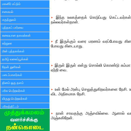
மகளிர் மட்டும்
சமையல்
இந்த உலகத்தைக் கெடுப்பது கெட்டவர்கள் 
மருத்துவம்
நல்லவர்கள்தான்.
புத்தகப் பார்வை
சுவையான தகவல்கள்
நீ இருக்கும் வரை மரணம் வரப்போவது கிடை
சுற்றுலா
போவது கிடையாது.
மின் புத்தகங்கள்
தமிழ் வலைப்பூக்கள்
இருள் இருள் என்று சொல்லி கொண்டு சும்மா
தேன் துளிகள்
ஏற்றி வை.
படைப்பாளர்கள்
தினம் ஒரு தளம்
உன் மேல் அன்பு செலுத்துகிறவர்களை நேசி
பரிசு பெற்றவர்கள்
விட அதிகமாக நேசி.
விருது பெற்றவர்கள்
பரிசுத்திட்டம்
நான் சாவதற்கு அஞ்சவில்லை. ஆனால் வா
அஞ்சுகிறேன்.