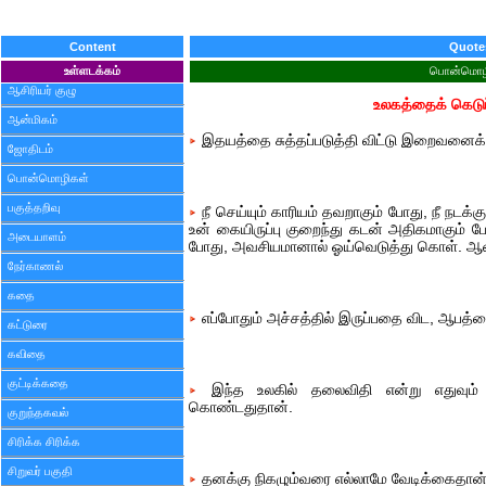
Content
Quote
உள்ளடக்கம்
பொன்மொழ
ஆசிரியர் குழு
உலகத்தைக் கெடுப
ஆன்மிகம்
இதயத்தை சுத்தப்படுத்தி விட்டு இறைவனைக் கூ
ஜோதிடம்
பொன்மொழிகள்
பகுத்தறிவு
நீ செய்யும் காரியம் தவறாகும் போது, நீ நடக்
உன் கையிருப்பு குறைந்து கடன் அதிகமாகும்
அடையாளம்
போது, அவசியமானால் ஓய்வெடுத்து கொள். ஆ
நேர்காணல்
கதை
எப்போதும் அச்சத்தில் இருப்பதை விட, ஆபத்த
கட்டுரை
கவிதை
குட்டிக்கதை
இந்த உலகில் தலைவிதி என்று எதுவும் க
கொண்டதுதான்.
குறுந்தகவல்
சிரிக்க சிரிக்க
சிறுவர் பகுதி
தனக்கு நிகழும்வரை எல்லாமே வேடிக்கைதான்