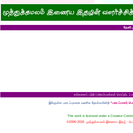
இடத்தைக் காலி பண்ணுங்க...!
அழியப் போவதில்
சொறி சிரங்குக்கு ஒரு பாடல்!
கழுதைக்குக் கிடைக
மாமியாரு பச்சைக்கிளி மாதிரி!
எல்லாம் ஒரு கோவண
மாபாவியோர் வாழும் மதுரை
சிங்கத்திற்கு வாழை
இளைய பெண்ணைக் கட்டித் தருவீங்களா?
வலை வீசிப் பிடித்
ஸ்ரீரங்கத்து யானைக்கு நாமம்!
சாவிலிருந்து தப்பி
அகிலாவை அபின்னு கூப்பிடுறியே...?
இறை வழிபாட்டிற்கு 
தேனி ம
ஆறு தலையுடன் தூங்க முடியுமா?
கல்லெறிந்தவனுக்க
கவிஞரை விடக் கலைஞர்?
சிவபெருமான் முன்ப
பேயைப் பார்க்க ஒரு வாய்ப்பு!
வீண் புகழ்ச்சிக்க
கடைசியாகக் கிடைத்த தகவல்!
ராமன் எப்படி ராமச்
மூன்றாம் தர ஆட்சி
அக்காவை மணந்த
பெயர்தான் கெட்டுப் போகிறது!
சிவபெருமான் செய்
தபால்காரர் வேலை!
இராமன் சாப்பாட்ட
எலிக்கு ஊசி போட்டாச்சா?
சொர்க்கத்திற்குள்
சவ ஊர்வலத்தில் எப்படிப் போவது?
புண்ணிய நதிகளில் 
சம அளவு என்றால்...?
பயமிருப்பவன் வாழ்வ
குறள் யாருக்காக...?
தகுதி இல்லாமல் தம
எலி திருமணம் செய்து கொண்டால்?
கழுதையின் புத்திச
யாருக்கு உங்க ஓட்டு?
விற்ற மரத்தைத் திர
வரி செலுத்தாமல் ஏமாற்றுவது எப்படி?
தலைமை ஒன்றுக்கு
கடவுளுக்குப் புரியவில்லை...?
சொர்க்கமும் நரகமு
முதலாளி... மூளையிருக்கா...?
திரிசங்கு சுவர்க்க
எங்களைப் பற்றி
|
விளம்பரங்கள் செய்திட
|
ப
மூன்று வரங்கள்
புத்திசாலி வாயைத்
கழுதையுடன் கால்பந்து விளையாட்டு!
இறைவன் தப்புக் 
இங்குள்ள படைப்புகளை வணிக நோக்கமின்றி
“படைப்பாளர் ப
நான் வழக்கறிஞர்
ஆணவத்தால் வந்த 
பெண்ணின் வாழ்க்கை பந்து போன்றது
சொர்க்கத்துக்கான ந
பொழைக்கத் தெரிஞ்சவன்
சொர்க்க வாசல் திற
This work is licensed under a
Creative Commo
காதல்... மொழிகள்
வழுக்கைத் தலைக்கு
மனைவிக்குப் பயப்ப
©2006-2026 முத்துக்கமலம் இணைய இதழ் -
பொ
சிங்கக்கறி வேண்டு
வேட்டைநாயின் வருத