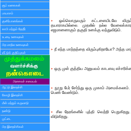
சூப் வகைகள்
பாயாசம்
ஒவ்வொருவரும் கட்டளையிடவே விரும்புக
குளிர்பானங்கள்
தயாராகயில்லை. முதலில் நல்ல வேலைக்கா
காபி மற்றும் தேநீர்
எஜமானனாகும் தகுதி உனக்கு வந்துவிடும்.
உடனடி உணவுகள்
பிற மாநில உணவுகள்
நீ எந்த மாற்றத்தை விரும்புகிறாயோ? அந்த ம
வீட்டுக் குறிப்புகள்
ஒரு முள் குத்திய அனுபவம் காடளவு எச்சரிக்க
அசைவச் சமையல்
ஆட்டு இறைச்சி
நூறு பேர் சேர்ந்து ஒரு முகாம் அமைக்கலாம
பெண் வேண்டும்.
கோழி இறைச்சி
மீன் மற்றும் கருவாடு
நண்டு
சில நேரங்களில் புத்தி வெற்றி பெறுகிறது.
விடுகிறது.
முட்டை
பிற இறைச்சிகள்