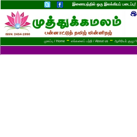
இணையத்தில் ஒரு இலக்கியப் படைப்ப
முகப்பு / Home
**
எங்களைப் பற்றி / About us
**
ஆசிரியர் குழு / 