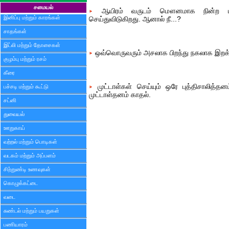
சமையல்
ஆயிரம் வருடம் மௌனமாக நின்ற மரம்
இனிப்பு மற்றும் காரங்கள்
செய்துவிடுகிறது. ஆனால் நீ...?
சாதங்கள்
இட்லி மற்றும் தோசைகள்
ஒவ்வொருவரும் அசலாக பிறந்து நகலாக இறக்
குழம்பு மற்றும் ரசம்
கீரை
முட்டாள்கள் செய்யும் ஒரே புத்திசாலித்தனம
பச்சடி மற்றும் கூட்டு
முட்டாள்தனம் காதல்.
சட்னி
துவையல்
ஊறுகாய்
வற்றல் மற்றும் பொடிகள்
வடகம் மற்றும் அப்பளம்
சிற்றுண்டி உணவுகள்
கொழுக்கட்டை
வடை
சுண்டல் மற்றும் பயறுகள்
பணியாரம்