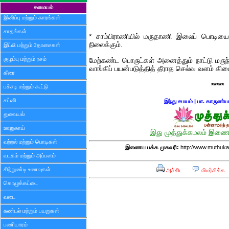
சமையல்
இனிப்பு மற்றும் காரங்கள்
சாதங்கள்
* சாம்பிராணியில் மருதாணி இலைப் பொடியைப்
நிலைக்கும்.
இட்லி மற்றும் தோசைகள்
குழம்பு மற்றும் ரசம்
மேற்கண்ட பொருட்கள் அனைத்தும் நாட்டு மரு
வாங்கிப் பயன்படுத்தித் தீராத செல்வ வளம் கிட
கீரை
*****
பச்சடி மற்றும் கூட்டு
சட்னி
இந்து சமயம்
|
பா. காருண்ய
துவையல்
ஊறுகாய்
இது முத்துக்கமலம் இணைய
வற்றல் மற்றும் பொடிகள்
இணைய பக்க முகவரி:
http://www.muthuka
வடகம் மற்றும் அப்பளம்
சிற்றுண்டி உணவுகள்
அச்சிட
விமர்சிக்க
கொழுக்கட்டை
வடை
சுண்டல் மற்றும் பயறுகள்
பணியாரம்