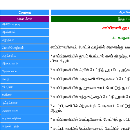
ஆன்மிக
Content
உள்ளடக்கம்
இந்து சம
ஆசிரியர் குழு
சாம்பிராணி தூப
ஆன்மிகம்
பா. காருண
ஜோதிடம்
சாம்பிராணியைப் போட்டு வாழ்வில் அனைத்து வள
பொன்மொழிகள்
பகுத்தறிவு
* சாம்பிராணியில் தூபம் போட்டால் கண் திருஷ்
கிடைக்கும்.
அடையாளம்
* சாம்பிராணியில் அகில் போட்டுத் தூபமிட குழந்
நேர்காணல்
* சாம்பிராணியில் மருதாணி விதைகளைப் போட்ட
கதை
கட்டுரை
* சாம்பிராணியில் தூதுவளையைப் போட்டுத் தூபமிட
கவிதை
* சாம்பிராணியில் சந்தனத்தைப் போட்டு தூபம் போ
குட்டிக்கதை
* சாம்பிராணியில் அருகம்புல் பொடியைப் போட்
ஆகும்.
குறுந்தகவல்
சிரிக்க சிரிக்க
* சாம்பிராணியில் வெட்டிவேரைப் போட்டுத் தூபமி
சிறுவர் பகுதி
* சாம்பிராணியில் வேப்பிலையைப் போட்டுத் தூப