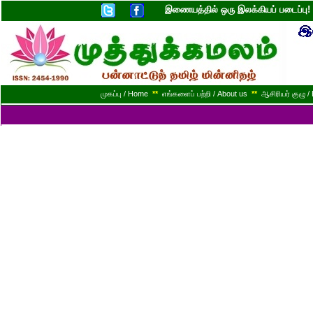
இணையத்தில் ஒரு இலக்கியப் படைப்ப
முகப்பு / Home
**
எங்களைப் பற்றி / About us
**
ஆசிரியர் குழு / 