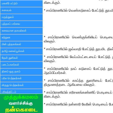
கிடைக்கும்.
மகளிர் மட்டும்
சமையல்
* சாம்பிராணியில் வெண்கடுகைப் போட்டுத் தூப
மருத்துவம்
புத்தகப் பார்வை
சுவையான தகவல்கள்
* சாம்பிராணியில் வெண்குங்கிலியப் பொடியை
சுற்றுலா
விலகும்.
மின் புத்தகங்கள்
* சாம்பிராணியில் ஜவ்வாதி போட்டுத் தூபமிட திடீர
தமிழ் வலைப்பூக்கள்
* சாம்பிராணியில் வேப்பம்பட்டையைப் போட்டுத
தேன் துளிகள்
விலகும்.
படைப்பாளர்கள்
* சாம்பிராணியில் நாய் கடுகைப் போட்டுத் த
தினம் ஒரு தளம்
ஆரம்பிப்பார்கள்.
பரிசு பெற்றவர்கள்
* சாம்பிராணியில் காய்ந்த துளசியைப் போட்ட
திருமணத்தடை ஆகியவை விலகும்.
விருது பெற்றவர்கள்
பரிசுத்திட்டம்
* சாம்பிராணியில் கரிசலாங்கண்ணிப் பொடியைப
கிடைக்கும்.
* சாம்பிராணியில் நன்னாரி வேரின் பொடியைப் போ