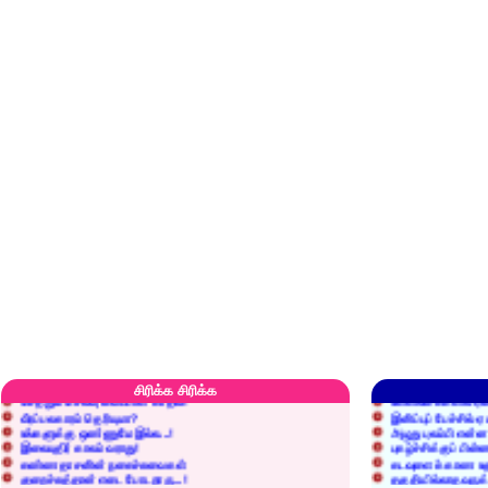
எரிப்பதா? புதைப்பதா?
எல்லாம் நன்மைக்கே.
அறிவை வைக்க மறந்துட்டானே...!
மனிதர்களது தகுதி 
சிரிக்க சிரிக்க
செத்தும் செலவு வைப்பாள் காதலி!
உள்ளங்கைகளில் ஏன
வீரப்பலகாரம் தெரியுமா?
இனிப்புப் பேச்சில்
உங்களுக்கு ஒண்ணுமே இல்ல...!
அழுது புலம்பி என்
இலையுதிர் காலம் வராது!
புகழ்ச்சிக்குப் பின்
கண்ணதாசனின் நகைச்சுவைகள்
கடவுளைக் காண உத
குறைச்சுத்தான் எடை போடறாரு...!
தகுதியில்லாதவருக
அவருக்கு ஒரு விவரமும் தெரியலடி!
உயரத்தில் இருந்தால