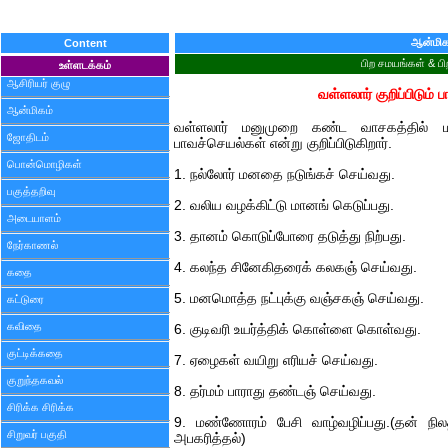
ஆன்மிக
Content
பிற சமயங்கள் & பி
உள்ளடக்கம்
ஆசிரியர் குழு
வள்ளலார் குறிப்பிடும்
ஆன்மிகம்
வள்ளலார் மனுமுறை கண்ட வாசகத்தில் ம
ஜோதிடம்
பாவச்செயல்கள் என்று குறிப்பிடுகிறார்.
பொன்மொழிகள்
1. நல்லோர் மனதை நடுங்கச் செய்வது.
பகுத்தறிவு
2. வலிய வழக்கிட்டு மானங் கெடுப்பது.
அடையாளம்
3. தானம் கொடுப்போரை தடுத்து நிற்பது.
நேர்காணல்
4. கலந்த சினேகிதரைக் கலகஞ் செய்வது.
கதை
5. மனமொத்த நட்புக்கு வஞ்சகஞ் செய்வது.
கட்டுரை
கவிதை
6. குடிவரி உயர்த்திக் கொள்ளை கொள்வது.
குட்டிக்கதை
7. ஏழைகள் வயிறு எரியச் செய்வது.
குறுந்தகவல்
8. தர்மம் பாராது தண்டஞ் செய்வது.
சிரிக்க சிரிக்க
9. மண்ணோரம் பேசி வாழ்வழிப்பது.(தன் நிலத
சிறுவர் பகுதி
அபகரித்தல்)