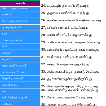
சமையல்
24. கருப்பமழித்துக் களித்திருப்பது.
இனிப்பு மற்றும் காரங்கள்
25. குருவை வணங்கக் கூசி நிற்பது.
சாதங்கள்
26. குருவின் காணிக்கை கொடுக்க மறப்பது.
இட்லி மற்றும் தோசைகள்
குழம்பு மற்றும் ரசம்
27. கற்றவர் தம்மைக் கடுகடுப்பது.
கீரை
28. பெரியோர் பாட்டிற் பிழை சொல்வது.
பச்சடி மற்றும் கூட்டு
29. பட்சியைக் கூண்டில் பதைக்க அடைப்பது.
சட்னி
30. கன்றுக்குப் பாலூட்டாது கட்டி வைப்பது.
துவையல்
31. ஊன் சுவை உண்டு உயிர் வளர்ப்பது.
ஊறுகாய்
32. கல்லும் நெல்லும் கலந்து விற்பது.
வற்றல் மற்றும் பொடிகள்
33. அன்புடையவர்க்குத் துன்பஞ் செய்வது.
வடகம் மற்றும் அப்பளம்
சிற்றுண்டி உணவுகள்
34. குடிக்கின்ற நீருள்ள குளந்தூர்ப்பது.
கொழுக்கட்டை
35. வெயிலுக்கொதுங்கும் விருட்சமழிப்பது.
36. பகை கொண்டு அயலார் பயிர் அழிப்பது.
வடை
37. பொது மண்டபத்தைப் போயிடிப்பது.
சுண்டல் மற்றும் பயறுகள்
பணியாரம்
38. ஆலயக் கதவை அடைத்தே வைப்பது.