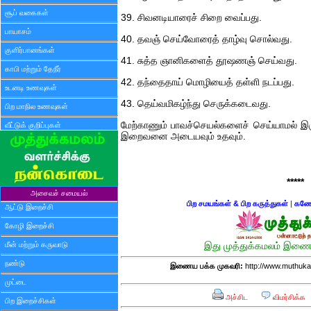
சூப் வகைகள்
39. சிவனடியாரைச் சிறை வைப்பது.
பாயாசம்
40. தவஞ் செய்வோரைத் தாழ்வு சொல்வது.
குளிர்பானங்கள்
41. சுத்த ஞானிகளைத் தூஷணஞ் செய்வது.
காபி மற்றும் தேநீர்
42. தந்தைதாய் மொழியைத் தள்ளி நடப்பது.
உடனடி உணவுகள்
43. தெய்வமிகழ்ந்து செருக்கடைவது.
பிற மாநில உணவுகள்
மேற்காணும் பாவச்செயல்களைச் செய்யாமல் இருப
வீட்டுக் குறிப்புகள்
இறைவனை அடையவும் உதவும்.
*****
அசைவச் சமையல்
பிற சமயங்கள் & பிற கருத்துகள்
|
கணேஷ
ஆட்டு இறைச்சி
கோழி இறைச்சி
மீன் மற்றும் கருவாடு
இது முத்துக்கமலம் இணைய
நண்டு
இணைய பக்க முகவரி:
http://www.muthuka
முட்டை
அச்சிட
விமர்சிக்க
பிற இறைச்சிகள்