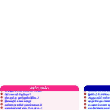
எரிப்பதா? புதைப்பதா?
எல்லாம் நன்மைக்கே.
அறிவை வைக்க மறந்துட்டானே...!
மனிதர்களது தகுதி 
சிரிக்க சிரிக்க
செத்தும் செலவு வைப்பாள் காதலி!
உள்ளங்கைகளில் ஏன
வீரப்பலகாரம் தெரியுமா?
இனிப்புப் பேச்சில்
உங்களுக்கு ஒண்ணுமே இல்ல...!
அழுது புலம்பி என்
இலையுதிர் காலம் வராது!
புகழ்ச்சிக்குப் பின்
கண்ணதாசனின் நகைச்சுவைகள்
கடவுளைக் காண உத
குறைச்சுத்தான் எடை போடறாரு...!
தகுதியில்லாதவருக
அவருக்கு ஒரு விவரமும் தெரியலடி!
உயரத்தில் இருந்தால