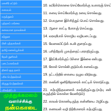
மகளிர் மட்டும்
10. உயிர்க்கொலை செய்வோர்க்கு உபகாரஞ் செய
சமையல்
11. களவு செய்வோர்க்கு உளவு சொல்வது.
மருத்துவம்
12. பொருளை இச்சித்துப் பொய் சொல்வது.
புத்தகப் பார்வை
13. ஆசை காட்டி மோசஞ் செய்வது.
சுவையான தகவல்கள்
14. வரவுபோக் கொழிய வழியடைப்பது.
சுற்றுலா
மின் புத்தகங்கள்
15. வேலையிட்டுக் கூலி குறைப்பது.
தமிழ் வலைப்பூக்கள்
16. பசித்தோர் முகத்தைப் பாராதிருப்பது.
தேன் துளிகள்
17. இரப்போர்க்குப் பிச்சை இல்லை என்பது.
படைப்பாளர்கள்
18. கோள் சொல்லி குடும்பங் கலைப்பது.
தினம் ஒரு தளம்
19. நட்டாற்றில் கையை நழுவ விடுவது.
பரிசு பெற்றவர்கள்
20. கலங்கி ஒளிந்தோரைக் காட்டிக் கொடுப்பது.
விருது பெற்றவர்கள்
21. கற்பழிந்தவளைக் கலந்திருப்பது.(கற்பு
பரிசுத்திட்டம்
கருத்தில் கொள்ள வேண்டும்)
22. காவல் கொண்டிருந்த கன்னியை அழிப்பது.
23. கணவன் வழி நிற்போரைக் கற்பழிப்பது.