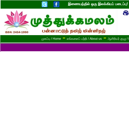
இணையத்தில் ஒரு இலக்கியப் படைப்ப
முகப்பு / Home
**
எங்களைப் பற்றி / About us
**
ஆசிரியர் குழு / 