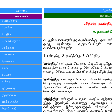
ஆன்மிக
Content
பிற சமயங
உள்ளடக்கம்
ஆசிரியர் குழு
பசித்திரு, தனித்திர
ஆன்மிகம்
- உ. தாமரைச்ச
ஜோதிடம்
வடலூர் வள்ளலாரின் ஓர் அருள்வாக்கு 'பதவி' என
பொன்மொழிகள்
தமது ஆன்மநேய ஒருமைப்பாட்டுச் சகோ
பகுத்தறிவு
விளக்கியிருக்கிறார்:
அடையாளம்
1. பசித்திரு, 2. தனித்திரு, 3.விழித்திரு.
நேர்காணல்
'பசித்திரு'
என்பதன் பொருள், அருட்பெருஞ்ஜோ
உலகத்தில் உள்ள அனைத்து ஆன்மநேய அன்பர்க
கதை
வைத்து அறிவாகிய பசியோடு தனித்து விழித்திர
கட்டுரை
'தனித்திரு'
என்பதன் பொருள், அருட்பெருஞ்
கவிதை
பெறுவதற்கு உலகத்தில் உள்ள அனைத்து ஆ
ஆண்டவரின் திருவடியையே மனதில் பதிய வ
குட்டிக்கதை
வேண்டும் என்பதாகும்.
குறுந்தகவல்
'விழித்திரு'
என்பதன் பொருள், அருட்பெருஞ்ஜ
சிரிக்க சிரிக்க
இந்த இரண்டும் அனைத்து ஆன்மநேய அன்
என்பதற்காக, இச்சமுதாயத்தில் மக்களைப் ப
சிறுவர் பகுதி
விகல்பங்களும் மற்றும் வர்ணம், ஆசிரமம் போ