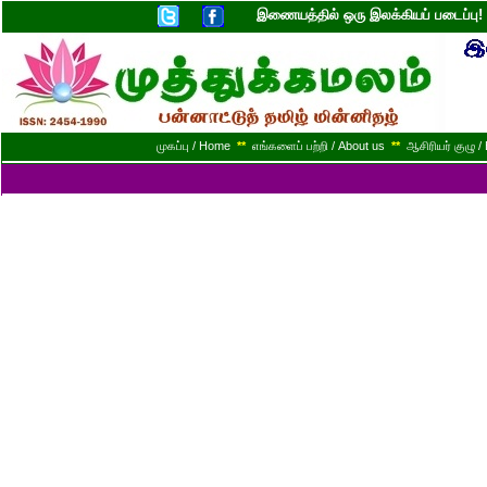
இணையத்தில் ஒரு இலக்கியப் படைப்ப
முகப்பு / Home
**
எங்களைப் பற்றி / About us
**
ஆசிரியர் குழு / 