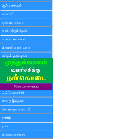
சூப் வகைகள்
பாயாசம்
குளிர்பானங்கள்
காபி மற்றும் தேநீர்
உடனடி உணவுகள்
பிற மாநில உணவுகள்
வீட்டுக் குறிப்புகள்
அசைவச் சமையல்
ஆட்டு இறைச்சி
கோழி இறைச்சி
மீன் மற்றும் கருவாடு
நண்டு
முட்டை
பிற இறைச்சிகள்