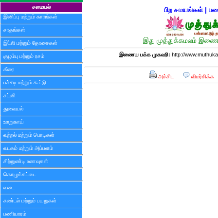
சமையல்
பிற சமயங்கள்
|
பட
இனிப்பு மற்றும் காரங்கள்
சாதங்கள்
இது முத்துக்கமலம் இணைய
இட்லி மற்றும் தோசைகள்
இணைய பக்க முகவரி:
http://www.muthuka
குழம்பு மற்றும் ரசம்
கீரை
அச்சிட
விமர்சிக்க
பச்சடி மற்றும் கூட்டு
சட்னி
துவையல்
ஊறுகாய்
வற்றல் மற்றும் பொடிகள்
வடகம் மற்றும் அப்பளம்
சிற்றுண்டி உணவுகள்
கொழுக்கட்டை
வடை
சுண்டல் மற்றும் பயறுகள்
பணியாரம்