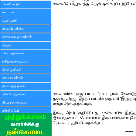
வகையில் பாதுகாத்து அருள் ஒன்றைப் பற்றியே வி
மகளிர் மட்டும்
சமையல்
மருத்துவம்
புத்தகப் பார்வை
சுவையான தகவல்கள்
சுற்றுலா
மின் புத்தகங்கள்
தமிழ் வலைப்பூக்கள்
தேன் துளிகள்
படைப்பாளர்கள்
தினம் ஒரு தளம்
வள்ளலாரின் ஒரு பாடல், “ஐயா நான் வேண்டுதல
பரிசு பெற்றவர்கள்
துவங்குகிறது. இந்தப் பாடலில் ஒரு வரி ‘இறந்தவு
விருது பெற்றவர்கள்
என்று அமைந்துள்ளது.
பரிசுத்திட்டம்
இங்கு அவர் குறிப்பிட்டது உண்மையில் இறந்
ஜீவகாருண்யம் செய்யாமல் இருப்பவர்களையுமே '
அடிகளார் குறிப்பிட்டிருக்கிறார்.
*****