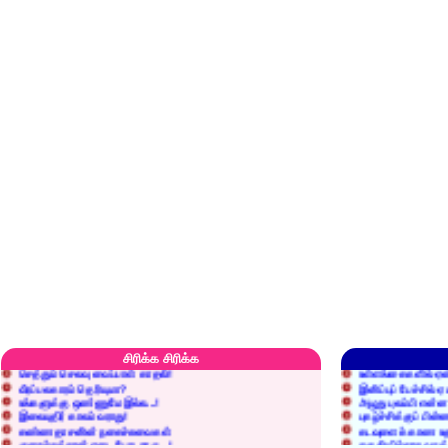
எரிப்பதா? புதைப்பதா?
எல்லாம் நன்மைக்கே.
அறிவை வைக்க மறந்துட்டானே...!
மனிதர்களது தகுதி 
சிரிக்க சிரிக்க
செத்தும் செலவு வைப்பாள் காதலி!
உள்ளங்கைகளில் ஏன
வீரப்பலகாரம் தெரியுமா?
இனிப்புப் பேச்சில்
உங்களுக்கு ஒண்ணுமே இல்ல...!
அழுது புலம்பி என்
இலையுதிர் காலம் வராது!
புகழ்ச்சிக்குப் பின்
கண்ணதாசனின் நகைச்சுவைகள்
கடவுளைக் காண உத
குறைச்சுத்தான் எடை போடறாரு...!
தகுதியில்லாதவருக
அவருக்கு ஒரு விவரமும் தெரியலடி!
உயரத்தில் இருந்தால