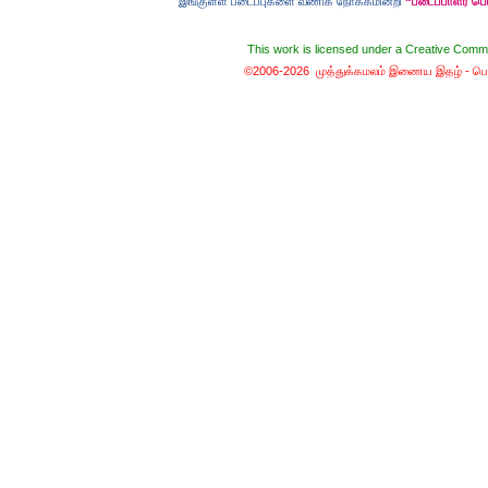
இங்குள்ள படைப்புகளை வணிக நோக்கமின்றி
“படைப்பாளர் ப
கழுதையுடன் கால்பந்து விளையாட்டு!
இறைவன் தப்புக் 
நான் வழக்கறிஞர்
ஆணவத்தால் வந்த 
பெண்ணின் வாழ்க்கை பந்து போன்றது
சொர்க்கத்துக்கான ந
This work is licensed under a
Creative Commo
பொழைக்கத் தெரிஞ்சவன்
சொர்க்க வாசல் திற
©2006-2026 முத்துக்கமலம் இணைய இதழ் -
பொ
காதல்... மொழிகள்
வழுக்கைத் தலைக்கு
மனைவிக்குப் பயப்ப
சிங்கக்கறி வேண்டு
வேட்டைநாயின் வருத
மாமியாரைச் சாகடிக்
கோவணத்திற்காக ஓ
கடவுள் ரசித்த கத
புத்தர் மௌனமாக 
குளத்தை வெட்டினா
சிங்கத்திற்குத் த
தேங்காய் சிதறுக
அஷ்டாவக்கிரர் செ
அர்ச்சுனனுக்கு வ
கம்பர் வீட்டு வே
சிறப்பான ஆட்சிக
அழியும் பொருள் 
விமானத்தில் பறந்த
நாய்களுக்கு அனும
வடைக்கடைப் பொரு