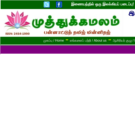
இணையத்தில் ஒரு இலக்கியப் படைப்ப
முகப்பு / Home
**
எங்களைப் பற்றி / About us
**
ஆசிரியர் குழு / 