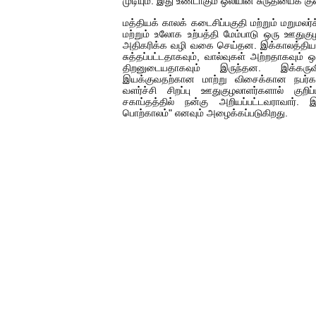
முடியும். இது உண்டாகும் ஒலியின் சுருதியைக் க
மத்தியக் காலக் கடைசிப்பகுதி மற்றும் மறுமலர்
மற்றும் உலோக உற்பத்தி மேம்பாடு ஒரு ஊது
அதிகரிக்க வழி வகை செய்தன. இக்காலத்திய 
சுத்தப்பட்டதாகவும், வால்வுகள் அற்றதாகவும்
திறனுடையதாகவும் இருந்தன. இக்கரு
இயக்குவதற்கான மாற்று விசைக்கான நபர்கள
வளர்ச்சி சிறப்பு ஊதுகுழலாளர்களால் குற
சகாப்தத்தில் நன்கு அறியப்பட்டவராவார்.
பொற்காலம்" எனவும் அழைக்கப்படுகிறது.