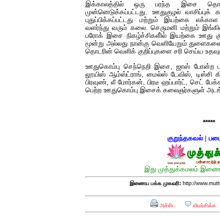
இக்காலத்தில் ஒரு பரந்த இசை தொழி
முன்னெடுக்கப்பட்டது. ஊதுகுழல் வாசிப்புக்
புதுப்பிக்கப்பட்டது மற்றும் இயற்கை எக்கா
வளர்ந்து வரும் கலை. செருமனி மற்றும் இங்
பரோக் இசை நிகழ்ச்சிகளி்ல் இயற்கை ஊது க
மூன்று அல்லது நான்கு வெளியேறும் துளைகள
தொடரின் வெளிக் குறிப்புகளை சரி செய்ய உதவும
ஊதுகொம்பு செந்நெறி இசை, ஜாஸ் போன்ற 
லூயிஸ் ஆம்ஸ்ட்ராங், மைல்ஸ் டேவிஸ், டிஸ்சி கில
பிரவுண், லீ மோர்கன், பிரடீ ஹப்பார்ட், செட் பேக
பெற்ற ஊதுகொம்பு இசைக் கலைஞர்களுள் அடங்
*****
குறுந்தகவல்
|
படை
இது முத்துக்கமலம் இணைய
இணைய பக்க முகவரி:
http://www.mut
அச்சிட
விமர்சிக்க
எரிப்பதா? புதைப்பதா?
எல்லாம் நன்மைக்கே.
அறிவை வைக்க மறந்துட்டானே...!
மனிதர்களது தகுதி 