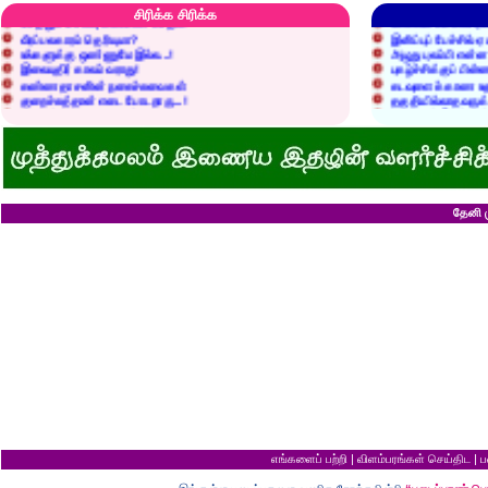
செத்தும் செலவு வைப்பாள் காதலி!
உள்ளங்கைகளில் ஏன
சிரிக்க சிரிக்க
வீரப்பலகாரம் தெரியுமா?
இனிப்புப் பேச்சில்
உங்களுக்கு ஒண்ணுமே இல்ல...!
அழுது புலம்பி என்
இலையுதிர் காலம் வராது!
புகழ்ச்சிக்குப் பின்
கண்ணதாசனின் நகைச்சுவைகள்
கடவுளைக் காண உத
குறைச்சுத்தான் எடை போடறாரு...!
தகுதியில்லாதவருக
அவருக்கு ஒரு விவரமும் தெரியலடி!
உயரத்தில் இருந்தால
குனிஞ்ச தலை நிமிராத பொண்ணு...?
ராமன் ராவணனிடம் 
இடத்தைக் காலி பண்ணுங்க...!
அழியப் போவதில்
சொறி சிரங்குக்கு ஒரு பாடல்!
கழுதைக்குக் கிடைக
மாமியாரு பச்சைக்கிளி மாதிரி!
எல்லாம் ஒரு கோவண
மாபாவியோர் வாழும் மதுரை
சிங்கத்திற்கு வாழை
இளைய பெண்ணைக் கட்டித் தருவீங்களா?
வலை வீசிப் பிடித்
ஸ்ரீரங்கத்து யானைக்கு நாமம்!
சாவிலிருந்து தப்பி
தேனி ம
அகிலாவை அபின்னு கூப்பிடுறியே...?
இறை வழிபாட்டிற்கு 
ஆறு தலையுடன் தூங்க முடியுமா?
கல்லெறிந்தவனுக்க
கவிஞரை விடக் கலைஞர்?
சிவபெருமான் முன்ப
பேயைப் பார்க்க ஒரு வாய்ப்பு!
வீண் புகழ்ச்சிக்க
கடைசியாகக் கிடைத்த தகவல்!
ராமன் எப்படி ராமச்
மூன்றாம் தர ஆட்சி
அக்காவை மணந்த
பெயர்தான் கெட்டுப் போகிறது!
சிவபெருமான் செய்
தபால்காரர் வேலை!
இராமன் சாப்பாட்ட
எலிக்கு ஊசி போட்டாச்சா?
சொர்க்கத்திற்குள்
சவ ஊர்வலத்தில் எப்படிப் போவது?
புண்ணிய நதிகளில் 
சம அளவு என்றால்...?
பயமிருப்பவன் வாழ்வ
குறள் யாருக்காக...?
தகுதி இல்லாமல் தம
எலி திருமணம் செய்து கொண்டால்?
கழுதையின் புத்திச
யாருக்கு உங்க ஓட்டு?
விற்ற மரத்தைத் திர
வரி செலுத்தாமல் ஏமாற்றுவது எப்படி?
தலைமை ஒன்றுக்கு
கடவுளுக்குப் புரியவில்லை...?
சொர்க்கமும் நரகமு
எங்களைப் பற்றி
|
விளம்பரங்கள் செய்திட
|
ப
முதலாளி... மூளையிருக்கா...?
திரிசங்கு சுவர்க்க
மூன்று வரங்கள்
புத்திசாலி வாயைத்