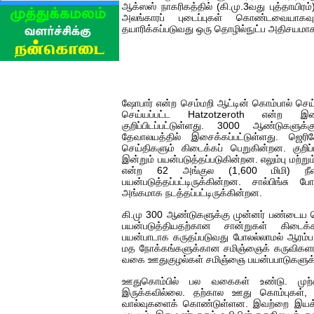
ஆக்ஸஸ் நாகரிகத்தில் (கி.மு.3வது புத்தாயிரம
அலங்காரப் புடைப்புகள் கொண்டவையாகவு
தயாரிக்கப்படுவது ஒரு தொழில்நுட்ப அதிசயமாகக
ஷோபார் என்ற செம்மறி ஆட்டின் கொம்பால் செய்
செய்யப்பட்ட Hatzotzeroth என்ற இசைக
குறிப்பிடப்பட்டுள்ளது. 3000 ஆண்டுகளு
தேவாலயத்தில் இசைக்கப்பட்டுள்ளது. ஜெ
செய்திகளும் கிடைக்கப் பெறுகின்றன. குறிப
இன்றும் பயன்படுத்தப்படுகின்றன. எலும்பு மற்று
என்ற 62 அங்குல (1,600 மிமி) நீ
பயன்படுத்தப்பட்டிருக்கின்றன. சால்பிங்சு 
அங்கமாக நடத்தப்பட்டிருக்கின்றன.
கி.மு 300 ஆண்டுகளுக்கு முன்னர் பண்டைய 
பயன்படுத்தியதற்கான சான்றுகள் கிடைக்க
பயன்பாடாக கருதப்படுவது போலல்லாமல் ஆரம்ப
மத நோக்கங்களுக்கான சமிஞ்ஞைக் கருவிகளாக 
வகை ஊதுகுழல்கள் சமிஞ்ஞை பயன்பபாடுகளுக்கு
ஊதுகொம்பில் பல வகைகள் உண்டு. முற்
இருக்கவில்லை. தற்கால ஊது கொம்புகள், 
வால்வுகளைக் கொண்டுள்ளன. இவற்றை இயக்கு