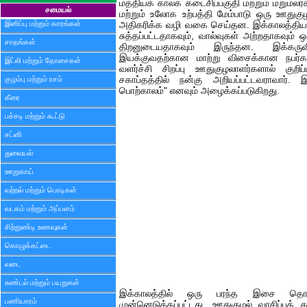
மத்தியக் காலக் கடைசிப்பகுதி மற்றும் மறுமலர்
சமையல்
மற்றும் உலோக உற்பத்தி மேம்பாடு ஒரு ஊது
இனிப்பு மற்றும் காரங்கள்
அதிகரிக்க வழி வகை செய்தன. இக்காலத்திய 
சுத்தப்பட்டதாகவும், வால்வுகள் அற்றதாகவும்
சாதங்கள்
திறனுடையதாகவும் இருந்தன. இக்கரு
இயக்குவதற்கான மாற்று விசைக்கான நபர்கள
இட்லி மற்றும் தோசைகள்
வளர்ச்சி சிறப்பு ஊதுகுழலாளர்களால் குற
குழம்பு மற்றும் ரசம்
சகாப்தத்தில் நன்கு அறியப்பட்டவராவார்.
பொற்காலம்" எனவும் அழைக்கப்படுகிறது.
கீரை
பச்சடி மற்றும் கூட்டு
சட்னி
துவையல்
ஊறுகாய்
வற்றல் மற்றும் பொடிகள்
வடகம் மற்றும் அப்பளம்
சிற்றுண்டி உணவுகள்
கொழுக்கட்டை
வடை
சுண்டல் மற்றும் பயறுகள்
இக்காலத்தில் ஒரு பரந்த இசை தொழி
பணியாரம்
முன்னெடுக்கப்பட்டது. ஊதுகுழல் வாசிப்புக்