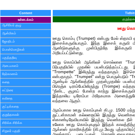
Content
Tidbit
குறுந்தக
உள்ளடக்கம்
ஆசிரியர் குழு
ஊது கொம்
ஆன்மிகம்
ஊது கொம்பு (Trumpet) என்பது மேல் ஸ்தாயி
ஜோதிடம்
இசைக்கருவியாகும். இந்த இசைக் கருவி 
ஆண்டுகளுக்கு முன்பிருந்தே இக்கருவி
பொன்மொழிகள்
அறியப்பட்டுள்ளது.
பகுத்தறிவு
ஊது கொம்பின் ஆங்கிலச் சொல்லான "Trum
அடையாளம்
பிற்பகுதியில் முதலில் பயன்படுத்தப்பட்ட
"Trompette" இலிருந்து வந்ததாகும். இச்சொ
நேர்காணல்
என்பதாகும். "Trumpet" என்று பொருள்படும் "
ஆண்டில் ஆங்கிலத்தில் முதன்முதலில் பயன்ப
கதை
பிரெஞ்சு டிராம்பேயிலிருந்து (Trompe) வந்
கட்டுரை
“நீண்ட, குழாய் போன்ற காற்று இசைக்கருவி
இத்தாலிய டிரோம்பா அநேகமாக அனைத்துமே
கவிதை
வந்தவை ஆகும்.
குட்டிக்கதை
ஆரம்பகால ஊது கொம்புகள் கி.மு. 1500 மற்றும
குறுந்தகவல்
துட்டன்காமன் கல்லறையில் இருந்து வெண்கல
ஸ்காண்டிநேவியாவில் இருந்து வெண்கல நீள் 
சிரிக்க சிரிக்க
உலோக ஊது கொம்புகளும் இந்தக் காலத்திற்க
ஆக்ஸஸ் நாகரிகத்தில் (கி.மு.3வது புத்தாயிரம
சிறுவர் பகுதி
அலங்காரப் புடைப்புகள் கொண்டவையாகவு