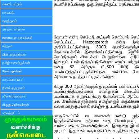
தயாரிக்கப்படுவது ஒரு தொழில்நுட்ப அதிசயமாகக
மகளிர் மட்டும்
சமையல்
மருத்துவம்
புத்தகப் பார்வை
ஷோபார் என்ற செம்மறி ஆட்டின் கொம்பால் செய்
சுவையான தகவல்கள்
செய்யப்பட்ட Hatzotzeroth என்ற இசைக
சுற்றுலா
குறிப்பிடப்பட்டுள்ளது. 3000 ஆண்டுகளு
தேவாலயத்தில் இசைக்கப்பட்டுள்ளது. ஜெ
மின் புத்தகங்கள்
செய்திகளும் கிடைக்கப் பெறுகின்றன. குறிப
இன்றும் பயன்படுத்தப்படுகின்றன. எலும்பு மற்று
தமிழ் வலைப்பூக்கள்
என்ற 62 அங்குல (1,600 மிமி) நீ
தேன் துளிகள்
பயன்படுத்தப்பட்டிருக்கின்றன. சால்பிங்சு 
அங்கமாக நடத்தப்பட்டிருக்கின்றன.
படைப்பாளர்கள்
கி.மு 300 ஆண்டுகளுக்கு முன்னர் பண்டைய 
தினம் ஒரு தளம்
பயன்படுத்தியதற்கான சான்றுகள் கிடைக்க
பயன்பாடாக கருதப்படுவது போலல்லாமல் ஆரம்ப
பரிசு பெற்றவர்கள்
மத நோக்கங்களுக்கான சமிஞ்ஞைக் கருவிகளாக 
விருது பெற்றவர்கள்
வகை ஊதுகுழல்கள் சமிஞ்ஞை பயன்பபாடுகளுக்கு
பரிசுத்திட்டம்
ஊதுகொம்பில் பல வகைகள் உண்டு. முற்
இருக்கவில்லை. தற்கால ஊது கொம்புகள், 
வால்வுகளைக் கொண்டுள்ளன. இவற்றை இயக்கு
முடியும். இது உண்டாகும் ஒலியின் சுருதியைக் க