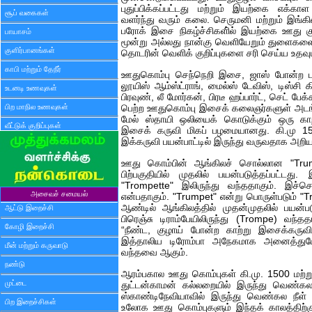
புதுப்பிக்கப்பட்டது மற்றும் இயற்கை எக்கா
சூப் வகைகள்
வளர்ந்து வரும் கலை. செருமனி மற்றும் இங்
பரோக் இசை நிகழ்ச்சிகளி்ல் இயற்கை ஊது க
பாயாசம்
மூன்று அல்லது நான்கு வெளியேறும் துளைகள
குளிர்பானங்கள்
தொடரின் வெளிக் குறிப்புகளை சரி செய்ய உதவும
காபி மற்றும் தேநீர்
ஊதுகொம்பு செந்நெறி இசை, ஜாஸ் போன்ற 
லூயிஸ் ஆம்ஸ்ட்ராங், மைல்ஸ் டேவிஸ், டிஸ்சி கில
உடனடி உணவுகள்
பிரவுண், லீ மோர்கன், பிரடீ ஹப்பார்ட், செட் பேக
பிற மாநில உணவுகள்
பெற்ற ஊதுகொம்பு இசைக் கலைஞர்களுள் அடங்க
மேல் ஸ்தாயி ஒலியைக் கொடுக்கும் ஒரு கா
வீட்டுக் குறிப்புகள்
இசைக் கருவி மிகப் பழமையானது. கி.மு 15
இக்கருவி பயன்பாட்டில் இருந்து வருவதாக அறியப
ஊது கொம்பின் ஆங்கிலச் சொல்லான "Trum
பிற்பகுதியில் முதலில் பயன்படுத்தப்பட்ட
"Trompette" இலிருந்து வந்ததாகும். இச்சொ
அசைவச் சமையல்
என்பதாகும். "Trumpet" என்று பொருள்படும் "
ஆண்டில் ஆங்கிலத்தில் முதன்முதலில் பயன்ப
ஆட்டு இறைச்சி
பிரெஞ்சு டிராம்பேயிலிருந்து (Trompe) வந்
கோழி இறைச்சி
“நீண்ட, குழாய் போன்ற காற்று இசைக்கருவி
இத்தாலிய டிரோம்பா அநேகமாக அனைத்துமே
மீன் மற்றும் கருவாடு
வந்தவை ஆகும்.
நண்டு
ஆரம்பகால ஊது கொம்புகள் கி.மு. 1500 மற்றும
முட்டை
துட்டன்காமன் கல்லறையில் இருந்து வெண்கல
ஸ்காண்டிநேவியாவில் இருந்து வெண்கல நீள் 
பிற இறைச்சிகள்
உலோக ஊது கொம்புகளும் இந்தக் காலத்திற்க