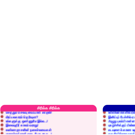
எரிப்பதா? புதைப்பதா?
எல்லாம் நன்மைக்கே.
அறிவை வைக்க மறந்துட்டானே...!
மனிதர்களது தகுதி 
சிரிக்க சிரிக்க
செத்தும் செலவு வைப்பாள் காதலி!
உள்ளங்கைகளில் ஏன
வீரப்பலகாரம் தெரியுமா?
இனிப்புப் பேச்சில்
உங்களுக்கு ஒண்ணுமே இல்ல...!
அழுது புலம்பி என்
இலையுதிர் காலம் வராது!
புகழ்ச்சிக்குப் பின்
கண்ணதாசனின் நகைச்சுவைகள்
கடவுளைக் காண உத
குறைச்சுத்தான் எடை போடறாரு...!
தகுதியில்லாதவருக
அவருக்கு ஒரு விவரமும் தெரியலடி!
உயரத்தில் இருந்தால