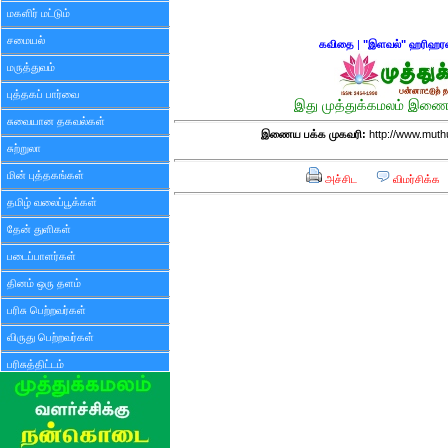
மகளிர் மட்டும்
சமையல்
கவிதை
|
"இளவல்" ஹரிஹர
மருத்துவம்
புத்தகப் பார்வை
இது முத்துக்கமலம் இணைய
சுவையான தகவல்கள்
இணைய பக்க முகவரி:
http://www.mut
சுற்றுலா
மின் புத்தகங்கள்
அச்சிட
விமர்சிக்க
தமிழ் வலைப்பூக்கள்
தேன் துளிகள்
படைப்பாளர்கள்
தினம் ஒரு தளம்
பரிசு பெற்றவர்கள்
விருது பெற்றவர்கள்
பரிசுத்திட்டம்