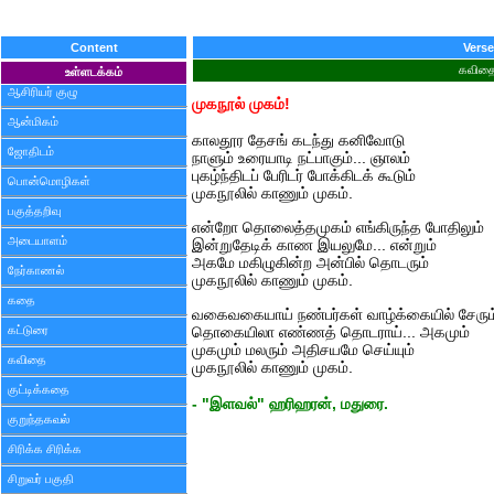
Content
Verse
கவித
உள்ளடக்கம்
ஆசிரியர் குழு
முகநூல் முகம்!
ஆன்மிகம்
காலதூர தேசங் கடந்து கனிவோடு
ஜோதிடம்
நாளும் உரையாடி நட்பாகும்... ஞாலம்
புகழ்ந்திடப் பேரிடர் போக்கிடக் கூடும்
பொன்மொழிகள்
முகநூலில் காணும் முகம்.
பகுத்தறிவு
என்றோ தொலைத்தமுகம் எங்கிருந்த போதிலும்
அடையாளம்
இன்றுதேடிக் காண இயலுமே... என்றும்
அகமே மகிழுகின்ற அன்பில் தொடரும்
நேர்காணல்
முகநூலில் காணும் முகம்.
கதை
வகைவகையாய் நண்பர்கள் வாழ்க்கையில் சேரும
கட்டுரை
தொகையிலா எண்ணத் தொடராய்... அகமும்
முகமும் மலரும் அதிசயமே செய்யும்
கவிதை
முகநூலில் காணும் முகம்.
குட்டிக்கதை
- "இளவல்" ஹரிஹரன், மதுரை.
குறுந்தகவல்
சிரிக்க சிரிக்க
சிறுவர் பகுதி