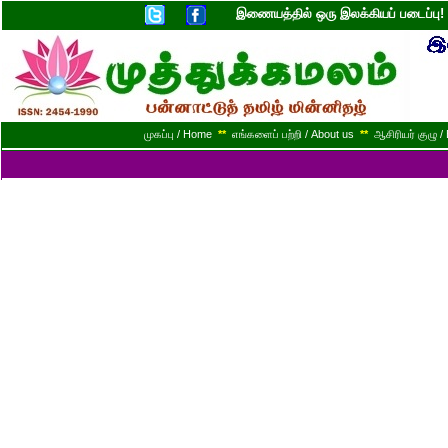
இணையத்தில் ஒரு இலக்கியப் படைப்ப
முகப்பு / Home
**
எங்களைப் பற்றி / About us
**
ஆசிரியர் குழு / 