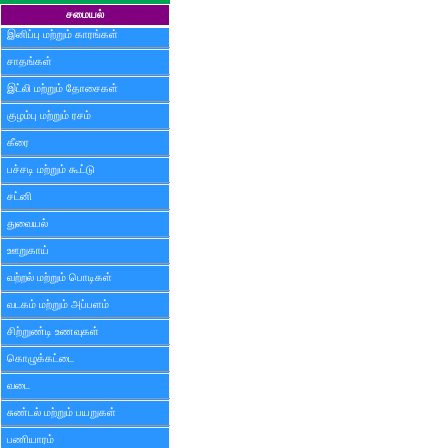
சமையல்
இனிப்பு மற்றும் காரங்கள்
சாதங்கள்
இட்லி மற்றும் தோசைகள்
குழம்பு மற்றும் ரசம்
கீரை
பச்சடி மற்றும் கூட்டு
சட்னி
துவையல்
ஊறுகாய்
வற்றல் மற்றும் பொடிகள்
வடகம் மற்றும் அப்பளம்
சிற்றுண்டி உணவுகள்
கொழுக்கட்டை
வடை
சுண்டல் மற்றும் பயறுகள்
பணியாரம்