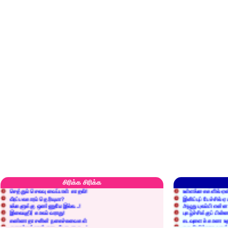
எரிப்பதா? புதைப்பதா?
எல்லாம் நன்மைக்கே.
அறிவை வைக்க மறந்துட்டானே...!
மனிதர்களது தகுதி 
சிரிக்க சிரிக்க
செத்தும் செலவு வைப்பாள் காதலி!
உள்ளங்கைகளில் ஏன
வீரப்பலகாரம் தெரியுமா?
இனிப்புப் பேச்சில்
உங்களுக்கு ஒண்ணுமே இல்ல...!
அழுது புலம்பி என்
இலையுதிர் காலம் வராது!
புகழ்ச்சிக்குப் பின்
கண்ணதாசனின் நகைச்சுவைகள்
கடவுளைக் காண உத
குறைச்சுத்தான் எடை போடறாரு...!
தகுதியில்லாதவருக