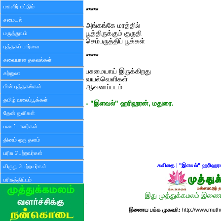
மகளிர் மட்டும்
*****
சமையல்
அங்கங்கே மரத்தில்
பூத்திருக்கும் குருதி
மருத்துவம்
செம்பருத்திப் பூக்கள்
புத்தகப் பார்வை
*****
சுவையான தகவல்கள்
பசுமையாய் இருக்கிறது
சுற்றுலா
வயல்வெளிகள்
மின் புத்தகங்கள்
ஆவணப்படம்
தமிழ் வலைப்பூக்கள்
- "இளவல்" ஹரிஹரன், மதுரை.
தேன் துளிகள்
படைப்பாளர்கள்
தினம் ஒரு தளம்
பரிசு பெற்றவர்கள்
கவிதை
|
"இளவல்" ஹரிஹர
விருது பெற்றவர்கள்
பரிசுத்திட்டம்
இது முத்துக்கமலம் இணைய
இணைய பக்க முகவரி:
http://www.mut