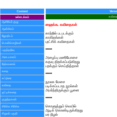
Content
Verse
கவித
உள்ளடக்கம்
ஆசிரியர் குழு
ஹைக்கூ கவிதைகள்
ஆன்மிகம்
காற்றில் படபடக்கும்
ஜோதிடம்
காகிதங்கள்
புரட்சிக் கவிதைகள்
பொன்மொழிகள்
*****
பகுத்தறிவு
அடையாளம்
அழைப்பு மணியோசை
கதவு திறக்கப்படுகிறது
நேர்காணல்
பறக்கும் செய்தித்தாள்
கதை
*****
கட்டுரை
நூலக மேசை
கவிதை
படிக்கப்படாத நூல்கள்
அமர்ந்திருக்கும் பூனை
குட்டிக்கதை
*****
குறுந்தகவல்
கொளுத்தும் வெயில்
சிரிக்க சிரிக்க
ஆடிக் கொண்டிருக்கிறது
சிறுவர் பகுதி
மர நிழல்