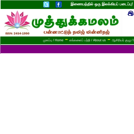
இணையத்தில் ஒரு இலக்கியப் படைப்ப
முகப்பு / Home
**
எங்களைப் பற்றி / About us
**
ஆசிரியர் குழு / 