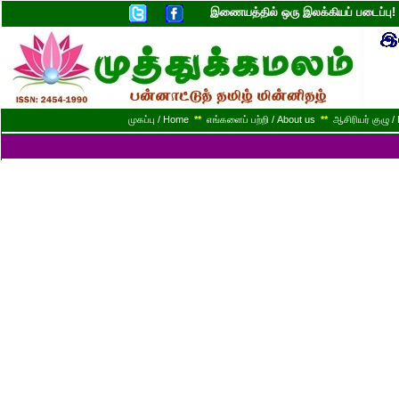
இணையத்தில் ஒரு இலக்கியப் படைப்ப
முகப்பு / Home
**
எங்களைப் பற்றி / About us
**
ஆசிரியர் குழு / 