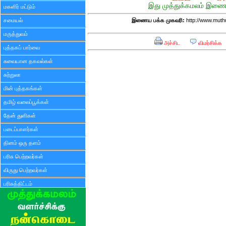
இது முத்துக்கமலம் இணைய
மகளிர் மட்டும்
சமையல்
இணைய பக்க முகவரி:
http://www.mut
மருத்துவம்
அச்சிட
விமர்சிக்க
புத்தகப் பார்வை
சுவையான தகவல்கள்
சுற்றுலா
மின் புத்தகங்கள்
தமிழ் வலைப்பூக்கள்
தேன் துளிகள்
படைப்பாளர்கள்
தினம் ஒரு தளம்
பரிசு பெற்றவர்கள்
விருது பெற்றவர்கள்
பரிசுத்திட்டம்