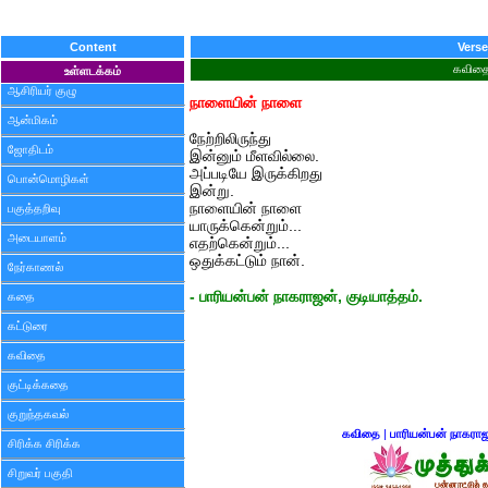
Content
Verse
கவித
உள்ளடக்கம்
ஆசிரியர் குழு
நாளையின் நாளை
ஆன்மிகம்
நேற்றிலிருந்து
ஜோதிடம்
இன்னும் மீளவில்லை.
அப்படியே இருக்கிறது
பொன்மொழிகள்
இன்று.
நாளையின் நாளை
பகுத்தறிவு
யாருக்கென்றும்...
அடையாளம்
எதற்கென்றும்...
ஒதுக்கட்டும் நான்.
நேர்காணல்
- பாரியன்பன் நாகராஜன், குடியாத்தம்.
கதை
கட்டுரை
கவிதை
குட்டிக்கதை
குறுந்தகவல்
கவிதை
|
பாரியன்பன் நாகரா
சிரிக்க சிரிக்க
சிறுவர் பகுதி