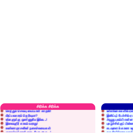
எரிப்பதா? புதைப்பதா?
எல்லாம் நன்மைக்கே.
அறிவை வைக்க மறந்துட்டானே...!
மனிதர்களது தகுதி 
சிரிக்க சிரிக்க
செத்தும் செலவு வைப்பாள் காதலி!
உள்ளங்கைகளில் ஏன
வீரப்பலகாரம் தெரியுமா?
இனிப்புப் பேச்சில்
உங்களுக்கு ஒண்ணுமே இல்ல...!
அழுது புலம்பி என்
இலையுதிர் காலம் வராது!
புகழ்ச்சிக்குப் பின்
கண்ணதாசனின் நகைச்சுவைகள்
கடவுளைக் காண உத
குறைச்சுத்தான் எடை போடறாரு...!
தகுதியில்லாதவருக
அவருக்கு ஒரு விவரமும் தெரியலடி!
உயரத்தில் இருந்தால