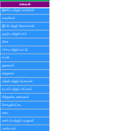
சமையல்
இனிப்பு மற்றும் காரங்கள்
சாதங்கள்
இட்லி மற்றும் தோசைகள்
குழம்பு மற்றும் ரசம்
கீரை
பச்சடி மற்றும் கூட்டு
சட்னி
துவையல்
ஊறுகாய்
வற்றல் மற்றும் பொடிகள்
வடகம் மற்றும் அப்பளம்
சிற்றுண்டி உணவுகள்
கொழுக்கட்டை
வடை
சுண்டல் மற்றும் பயறுகள்
பணியாரம்