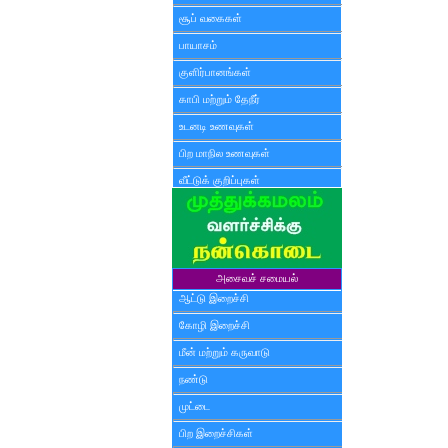
சூப் வகைகள்
பாயாசம்
குளிர்பானங்கள்
காபி மற்றும் தேநீர்
உடனடி உணவுகள்
பிற மாநில உணவுகள்
வீட்டுக் குறிப்புகள்
அசைவச் சமையல்
ஆட்டு இறைச்சி
கோழி இறைச்சி
மீன் மற்றும் கருவாடு
நண்டு
முட்டை
பிற இறைச்சிகள்