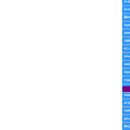
கட்
பொத
இலக
சமூ
வரல
அறி
சட்ட
எப்ப
மனம்
தொட
கரு
கத
கட்
கவ
குட
நிகழ