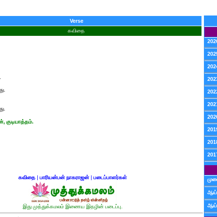
Verse
கவிதை
202
202
202
.
202
ு.
202
202
து.
202
், குடியாத்தம்.
201
201
201
கவிதை
|
பாரியன்பன் நாகராஜன்
|
படைப்பாளர்கள்
முன
ஆய்
ஆய்
இது முத்துக்கமலம் இணைய இதழின் படைப்பு.