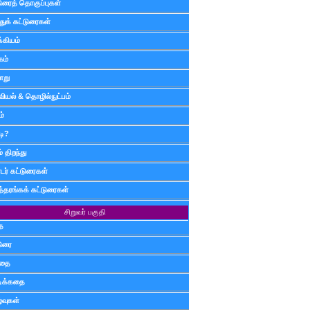
டுரைத் தொகுப்புகள்
ுக் கட்டுரைகள்
்கியம்
கம்
ாறு
வியல் & தொழில்நுட்பம்
ம்
டி?
 திறந்து
ர் கட்டுரைகள்
த்தரங்கக் கட்டுரைகள்
சிறுவர் பகுதி
ை
டுரை
ிதை
்டிக்கதை
்வுகள்