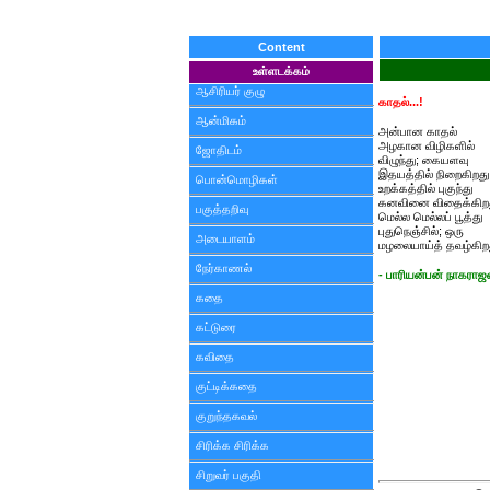
Content
உள்ளடக்கம்
ஆசிரியர் குழு
காதல்...!
ஆன்மிகம்
அன்பான காதல்
அழகான விழிகளில்
ஜோதிடம்
விழுந்து; கையளவு
இதயத்தில் நிறைகிறது
பொன்மொழிகள்
உறக்கத்தில் புகுந்து
கனவினை விதைக்கிறத
பகுத்தறிவு
மெல்ல மெல்லப் பூத்து
புதுநெஞ்சில்; ஒரு
அடையாளம்
மழலையாய்த் தவழ்கிற
நேர்காணல்
- பாரியன்பன் நாகராஜன
கதை
கட்டுரை
கவிதை
குட்டிக்கதை
குறுந்தகவல்
சிரிக்க சிரிக்க
சிறுவர் பகுதி