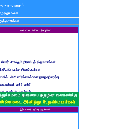
்முறை மருத்துவம்
மருத்துவங்கள்
ுத் தகவல்கள்
வலையொளிப் பதிவுகள்
ெரியார் சொல்லும் திராவிடத் திருமணங்கள்
ம்.ஜி.ஆர் நடித்த திரைப்படங்கள்
ைனிக் பள்ளி சேர்க்கைக்கான நுழைவுத்தேர்வு
ௌரவர்கள் யார்? யார்?
மிழ் ஆண்டுப் பெயர்கள்
ிள்ளையார் சுழி வந்தது எப்படி?
ருவது போவது, வந்தால் போகாது, போனால் வராது...?
ண்டைய படைப் பெயர்கள்
இலவசத் தமிழ் நூல்கள்
்ரீ அன்னை உணர்த்திய மலர்கள்
ாணவன் எப்படி இருக்க வேண்டும்?