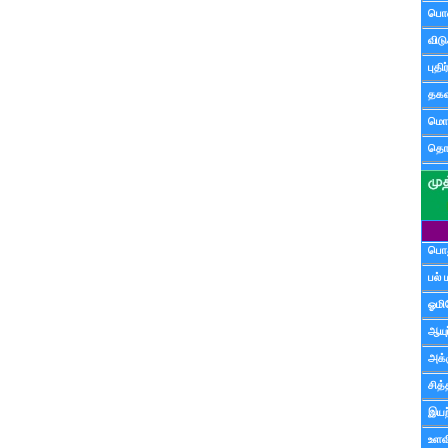
பொ
விட
புதி
தகவ
மொழ
தொ
பொத
பல் 
ஓமி
ஆயு
அக்க
சித்
இயற
உளவி