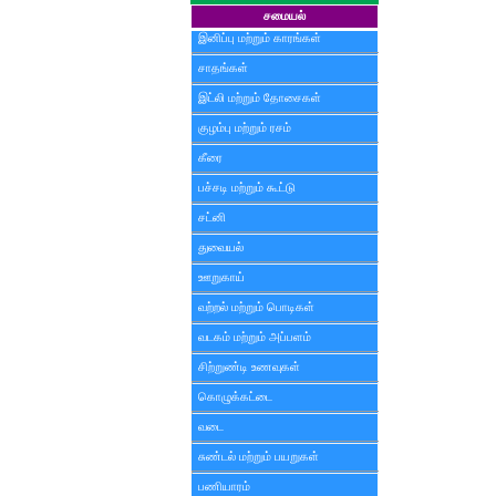
சமையல்
இனிப்பு மற்றும் காரங்கள்
சாதங்கள்
இட்லி மற்றும் தோசைகள்
குழம்பு மற்றும் ரசம்
கீரை
பச்சடி மற்றும் கூட்டு
சட்னி
துவையல்
ஊறுகாய்
வற்றல் மற்றும் பொடிகள்
வடகம் மற்றும் அப்பளம்
சிற்றுண்டி உணவுகள்
கொழுக்கட்டை
வடை
சுண்டல் மற்றும் பயறுகள்
பணியாரம்