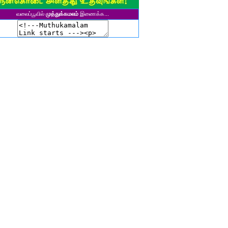
ுனைவர் தி. கல்பனாதேவி
சிகலா தனசேகரன்
வலைப்பூவில்
முத்துக்கமலம்
இணைக்க...
இளவல்" ஹரிஹரன்
ுனைவர். மு. பழனியப்பன்
ாசுகி நடேசன்
ா. காருண்யா
யல்பட்டி கண்ணன்
விதா பால்பாண்டி
ுதா தாமோதரன்
ாஜேஸ்வரி மணிகண்டன்
ாணிக்கவாசுகி செந்தில்குமார்