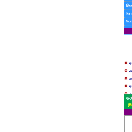
இயன
பிற 
பொத
ப
எ
ச
க
த
ப
வ
ப
ஸ
ம