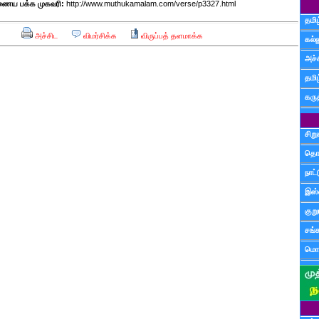
ைய பக்க முகவரி:
http://www.muthukamalam.com/verse/p3327.html
தமிழ
அச்சிட
விமர்சிக்க
விருப்பத் தளமாக்க
கல்ல
அச்
தமி
கருத
சிற
தொ
நாட்
இஸ்
குற
சங்
மொழ