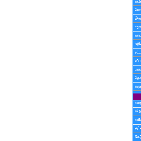
கட்
பொத
இலக
சமூ
வரல
அறி
சட்ட
எப்ப
மனம்
தொட
கரு
கத
கட்
கவ
குட
நிகழ