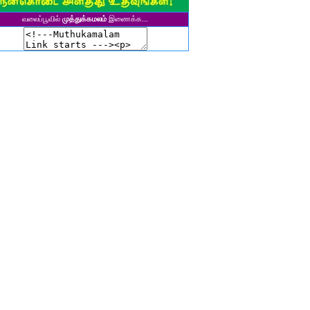
சிகலா தனசேகரன்
வலைப்பூவில்
முத்துக்கமலம்
இணைக்க...
இளவல்" ஹரிஹரன்
ுனைவர். மு. பழனியப்பன்
ாசுகி நடேசன்
ா. காருண்யா
யல்பட்டி கண்ணன்
விதா பால்பாண்டி
ுதா தாமோதரன்
ாஜேஸ்வரி மணிகண்டன்
ாணிக்கவாசுகி செந்தில்குமார்