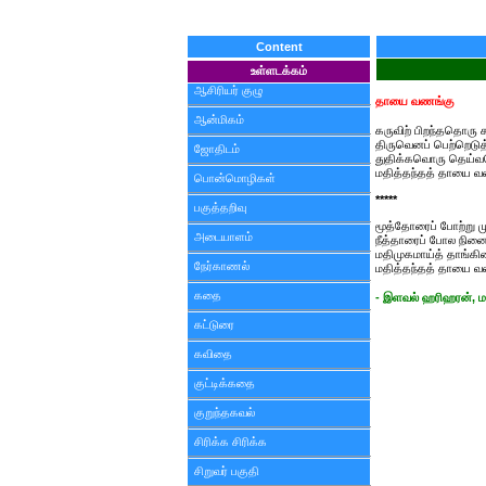
Content
உள்ளடக்கம்
ஆசிரியர் குழு
தாயை வணங்கு
ஆன்மிகம்
கருவிற் பிறந்ததொரு 
திருவெனப் பெற்றெடுத்
ஜோதிடம்
துதிக்கவொரு தெய்வம
மதித்தந்தத் தாயை வ
பொன்மொழிகள்
*****
பகுத்தறிவு
மூத்தோரைப் போற்று 
அடையாளம்
நீத்தாரைப் போல நினை
மதிமுகமாய்த் தாங்க
நேர்காணல்
மதித்தந்தத் தாயை வ
கதை
- இளவல் ஹரிஹரன், ம
கட்டுரை
கவிதை
குட்டிக்கதை
குறுந்தகவல்
சிரிக்க சிரிக்க
சிறுவர் பகுதி