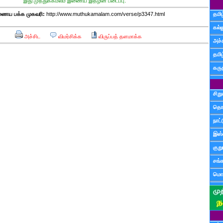
இது முத்துக்கமலம் இணைய இதழின் படைப்பு.
ைய பக்க முகவரி:
http://www.muthukamalam.com/verse/p3347.html
தமிழ
கல்ல
அச்சிட
விமர்சிக்க
விருப்பத் தளமாக்க
அச்
தமி
கருத
சிற
தொ
நாட்
இஸ்
குற
சங்
மொழ