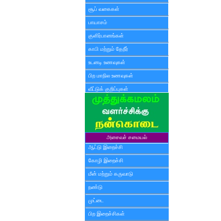
சூப் வகைகள்
பாயாசம்
குளிர்பானங்கள்
காபி மற்றும் தேநீர்
உடனடி உணவுகள்
பிற மாநில உணவுகள்
வீட்டுக் குறிப்புகள்
அசைவச் சமையல்
ஆட்டு இறைச்சி
கோழி இறைச்சி
மீன் மற்றும் கருவாடு
நண்டு
முட்டை
பிற இறைச்சிகள்