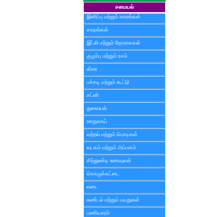
சமையல்
இனிப்பு மற்றும் காரங்கள்
சாதங்கள்
இட்லி மற்றும் தோசைகள்
குழம்பு மற்றும் ரசம்
கீரை
பச்சடி மற்றும் கூட்டு
சட்னி
துவையல்
ஊறுகாய்
வற்றல் மற்றும் பொடிகள்
வடகம் மற்றும் அப்பளம்
சிற்றுண்டி உணவுகள்
கொழுக்கட்டை
வடை
சுண்டல் மற்றும் பயறுகள்
பணியாரம்