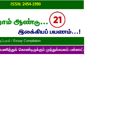
ப்பு!!
ISSN: 2454-1990
ப்புகள் / Essay Compilation
ொண்டிருக்கும் முத்துக்கமலம் பன்னாட்டுத் தமிழ் மின்னிதழின் படைப்புகளைப் ப