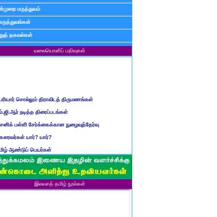
்முறை மருத்துவம்
மருத்துவங்கள்
ுத் தகவல்கள்
வலையொளிப் பதிவுகள்
ெரியார் சொல்லும் திராவிடத் திருமணங்கள்
ம்.ஜி.ஆர் நடித்த திரைப்படங்கள்
ைனிக் பள்ளி சேர்க்கைக்கான நுழைவுத்தேர்வு
ௌரவர்கள் யார்? யார்?
மிழ் ஆண்டுப் பெயர்கள்
ிள்ளையார் சுழி வந்தது எப்படி?
ருவது போவது, வந்தால் போகாது, போனால் வராது...?
ண்டைய படைப் பெயர்கள்
இலவசத் தமிழ் நூல்கள்
்ரீ அன்னை உணர்த்திய மலர்கள்
ாணவன் எப்படி இருக்க வேண்டும்?
ரம் என்பதன் பொருள் என்ன?