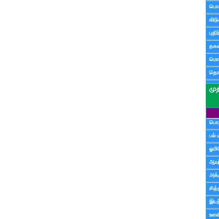
பொ
விட
புதி
தகவ
மொழ
தொ
பொத
பல் 
ஓமி
ஆயு
அக்க
சித்
இயற
உளவி