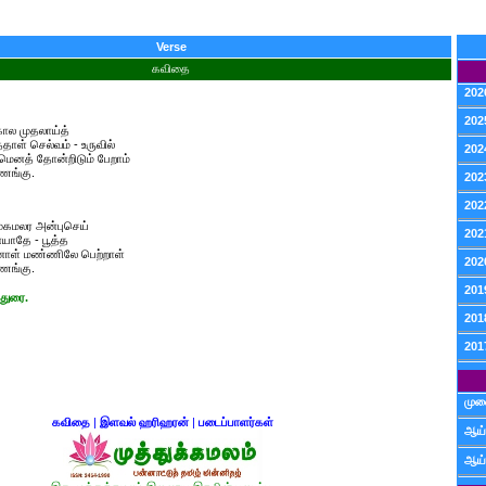
Verse
கவிதை
202
202
கால முதலாய்த்
தாள் செல்வம் - உருவில்
202
ெனத் தோன்றிடும் பேறாம்
ணங்கு.
202
202
முகமலர அன்புசெய்
202
யாதே - பூத்த
ினாள் மண்ணிலே பெற்றாள்
202
ணங்கு.
201
துரை.
201
201
முன
கவிதை
|
இளவல் ஹரிஹரன்
|
படைப்பாளர்கள்
ஆய்
ஆய்