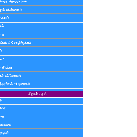
டுரைத் தொகுப்புகள்
ுக் கட்டுரைகள்
்கியம்
கம்
ாறு
வியல் & தொழில்நுட்பம்
ம்
டி?
 திறந்து
ர் கட்டுரைகள்
த்தரங்கக் கட்டுரைகள்
சிறுவர் பகுதி
ை
டுரை
ிதை
்டிக்கதை
்வுகள்