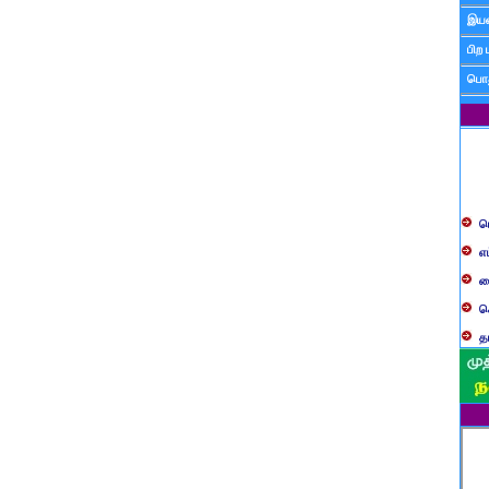
இயன
பிற 
பொத
ப
எ
ச
க
த
ப
வ
ப
ஸ
ம
ம