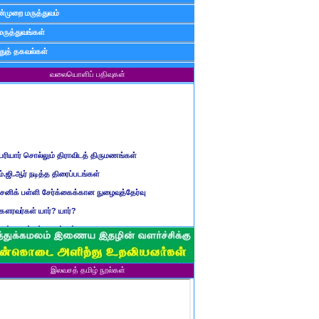
்முறை மருத்துவம்
மருத்துவங்கள்
ுத் தகவல்கள்
வலையொளிப் பதிவுகள்
ெரியார் சொல்லும் திராவிடத் திருமணங்கள்
ம்.ஜி.ஆர் நடித்த திரைப்படங்கள்
ைனிக் பள்ளி சேர்க்கைக்கான நுழைவுத்தேர்வு
ௌரவர்கள் யார்? யார்?
மிழ் ஆண்டுப் பெயர்கள்
ிள்ளையார் சுழி வந்தது எப்படி?
ருவது போவது, வந்தால் போகாது, போனால் வராது...?
இலவசத் தமிழ் நூல்கள்
ண்டைய படைப் பெயர்கள்
்ரீ அன்னை உணர்த்திய மலர்கள்
ாணவன் எப்படி இருக்க வேண்டும்?