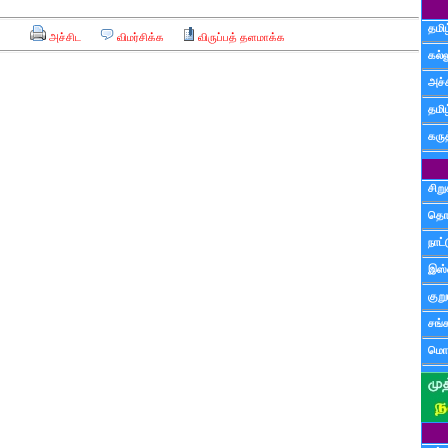
தமிழ
அச்சிட
விமர்சிக்க
விருப்பத் தளமாக்க
கல்ல
அச்
தமி
கருத
சிற
தொ
நாட்
இஸ்
குற
சங்
மொழ