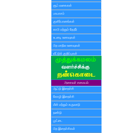
சூப் வகைகள்
பாயாசம்
குளிர்பானங்கள்
காபி மற்றும் தேநீர்
உடனடி உணவுகள்
பிற மாநில உணவுகள்
வீட்டுக் குறிப்புகள்
அசைவச் சமையல்
ஆட்டு இறைச்சி
கோழி இறைச்சி
மீன் மற்றும் கருவாடு
நண்டு
முட்டை
பிற இறைச்சிகள்