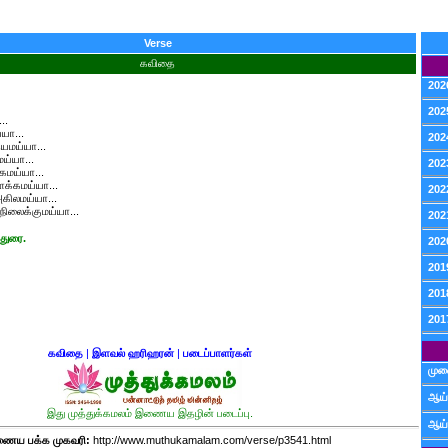
Verse
கவிதை
202
202
..
்யா...
202
தயமய்யா...
ய்யா...
202
்கமய்யா...
ளக்கமய்யா...
202
அகிலமய்யா...
நிலைக்குமய்யா...
202
துரை.
202
201
201
201
கவிதை
|
இளவல் ஹரிஹரன்
|
படைப்பாளர்கள்
முன
ஆய்
இது முத்துக்கமலம் இணைய இதழின் படைப்பு.
ஆய்
ைய பக்க முகவரி:
http://www.muthukamalam.com/verse/p3541.html