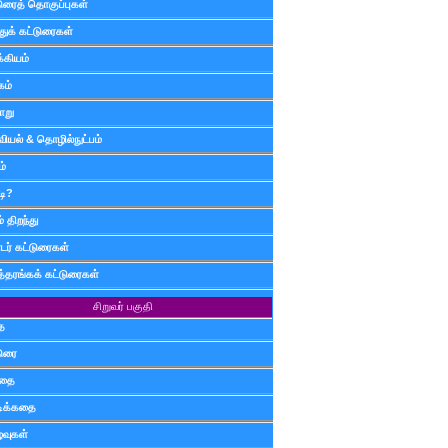
டுரைத் தொகுப்புகள்
ுக் கட்டுரைகள்
்கியம்
கம்
ாறு
வியல் & தொழில்நுட்பம்
ம்
டி?
 திறந்து
ர் கட்டுரைகள்
த்தரங்கக் கட்டுரைகள்
சிறுவர் பகுதி
ை
டுரை
ிதை
்டிக்கதை
்வுகள்