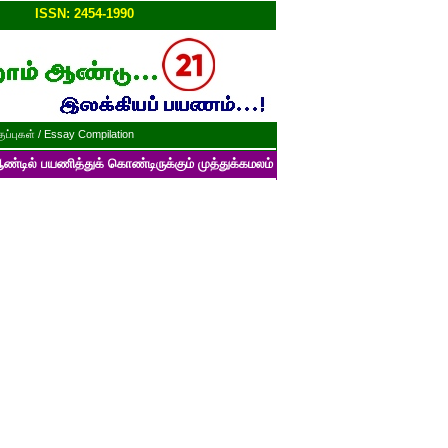
ப்பு!!
ISSN: 2454-1990
ப்புகள் / Essay Compilation
த்துக் கொண்டிருக்கும் முத்துக்கமலம் பன்னாட்டுத் தமிழ் மின்னிதழின் படைப்ப