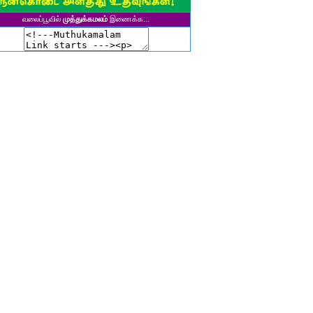
ுனைவர் தி. கல்பனாதேவி
வலைப்பூவில்
முத்துக்கமலம்
இணைக்க...
சிகலா தனசேகரன்
இளவல்" ஹரிஹரன்
ுனைவர். மு. பழனியப்பன்
ாசுகி நடேசன்
ா. காருண்யா
யல்பட்டி கண்ணன்
விதா பால்பாண்டி
ுதா தாமோதரன்
ாஜேஸ்வரி மணிகண்டன்
ாணிக்கவாசுகி செந்தில்குமார்