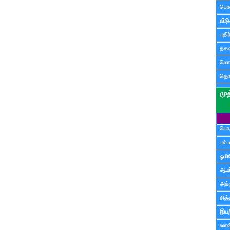
பொ
விட
புதி
தகவ
மொழ
தொ
பொத
பல் 
ஓமி
ஆயு
அக்க
சித்
இயற
உளவி