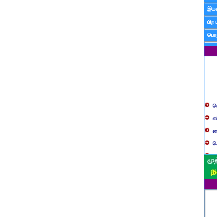
இயன
பிற 
பொத
ப
எ
ச
க
த
ப
வ
ப
ஸ
ம