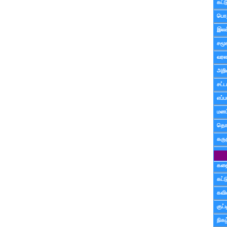
கட்
பொத
இலக
சமூ
வரல
அறி
சட்ட
எப்ப
மனம்
தொட
கரு
கத
கட்
கவ
குட
நிகழ