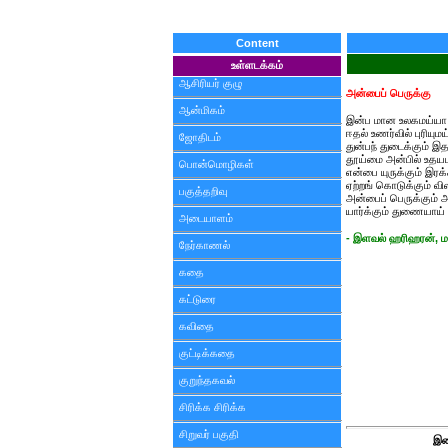
Content
உள்ளடக்கம்
ஆசிரியர் குழு
அன்பைப் பெருக்கு
ஆன்மிகம்
இன்ப மான உலகமய்யா.
ஈதல் உணர்வில் புரியுமய
ஜோதிடம்
துன்பந் துடைக்கும் இ
தூய்மை அன்பில் உதயம
பொன்மொழிகள்
என்பை யுருக்கும் இரக
ஏற்றங் கொடுக்கும் வி
பகுத்தறிவு
அன்பைப் பெருக்கும் 
யார்க்கும் துணையாய் 
அடையாளம்
- இளவல் ஹரிஹரன், ம
நேர்காணல்
கதை
கட்டுரை
கவிதை
குட்டிக்கதை
குறுந்தகவல்
சிரிக்க சிரிக்க
சிறுவர் பகுதி
இண