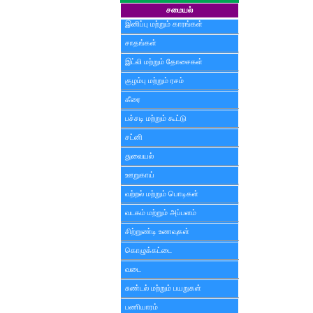
சமையல்
இனிப்பு மற்றும் காரங்கள்
சாதங்கள்
இட்லி மற்றும் தோசைகள்
குழம்பு மற்றும் ரசம்
கீரை
பச்சடி மற்றும் கூட்டு
சட்னி
துவையல்
ஊறுகாய்
வற்றல் மற்றும் பொடிகள்
வடகம் மற்றும் அப்பளம்
சிற்றுண்டி உணவுகள்
கொழுக்கட்டை
வடை
சுண்டல் மற்றும் பயறுகள்
பணியாரம்