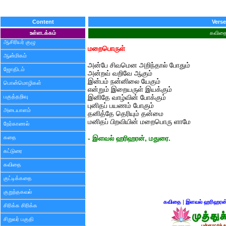
Content
Verse
உள்ளடக்கம்
கவித
ஆசிரியர் குழு
மறைபொருள்
ஆன்மிகம்
அன்பே சிவமென அறிந்தால் போதும்
ஜோதிடம்
அன்றவ் வறிவே ஆகும்
இன்பம் நன்னிலை யேகும்
பொன்மொழிகள்
என்றும் இறையருள் இயக்கும்
பகுத்தறிவு
இனிதே வாழ்வின் போக்கும்
புனிதப் பயணம் போகும்
அடையாளம்
தனித்தே தெரியும் தன்மை
மனிதப் பிறவியின் மறைபொரு ளாமே
நேர்காணல்
கதை
- இளவல் ஹரிஹரன், மதுரை.
கட்டுரை
கவிதை
குட்டிக்கதை
குறுந்தகவல்
கவிதை
|
இளவல் ஹரிஹரன
சிரிக்க சிரிக்க
சிறுவர் பகுதி