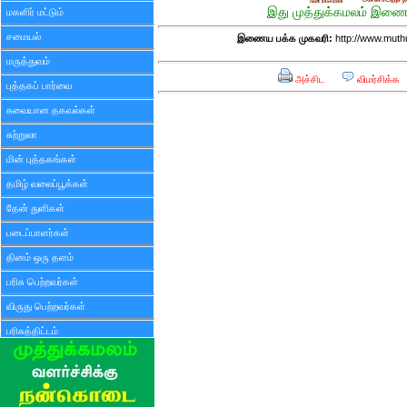
இது முத்துக்கமலம் இணைய
மகளிர் மட்டும்
சமையல்
இணைய பக்க முகவரி:
http://www.mut
மருத்துவம்
அச்சிட
விமர்சிக்க
புத்தகப் பார்வை
சுவையான தகவல்கள்
சுற்றுலா
மின் புத்தகங்கள்
தமிழ் வலைப்பூக்கள்
தேன் துளிகள்
படைப்பாளர்கள்
தினம் ஒரு தளம்
பரிசு பெற்றவர்கள்
விருது பெற்றவர்கள்
பரிசுத்திட்டம்