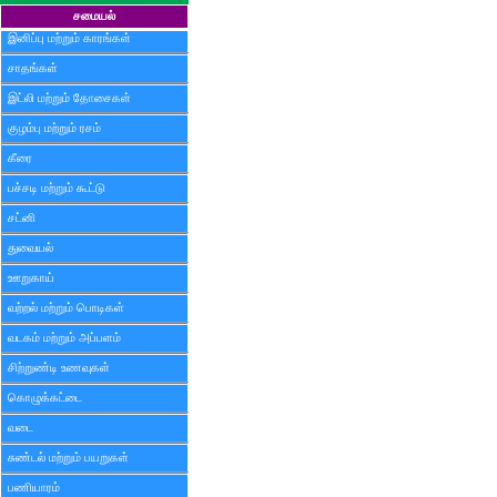
சமையல்
இனிப்பு மற்றும் காரங்கள்
சாதங்கள்
இட்லி மற்றும் தோசைகள்
குழம்பு மற்றும் ரசம்
கீரை
பச்சடி மற்றும் கூட்டு
சட்னி
துவையல்
ஊறுகாய்
வற்றல் மற்றும் பொடிகள்
வடகம் மற்றும் அப்பளம்
சிற்றுண்டி உணவுகள்
கொழுக்கட்டை
வடை
சுண்டல் மற்றும் பயறுகள்
பணியாரம்