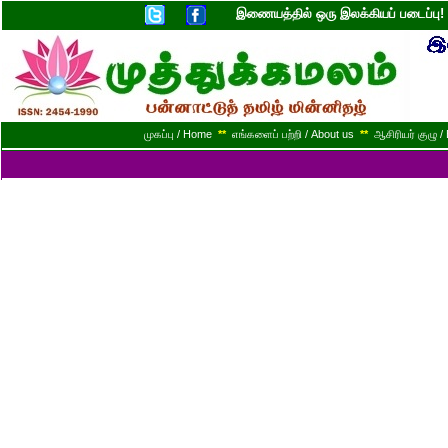
இணையத்தில் ஒரு இலக்கியப் படைப்ப
முகப்பு / Home
**
எங்களைப் பற்றி / About us
**
ஆசிரியர் குழு / 