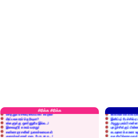
எரிப்பதா? புதைப்பதா?
எல்லாம் நன்மைக்கே.
அறிவை வைக்க மறந்துட்டானே...!
மனிதர்களது தகுதி 
சிரிக்க சிரிக்க
செத்தும் செலவு வைப்பாள் காதலி!
உள்ளங்கைகளில் ஏன
வீரப்பலகாரம் தெரியுமா?
இனிப்புப் பேச்சில்
உங்களுக்கு ஒண்ணுமே இல்ல...!
அழுது புலம்பி என்
இலையுதிர் காலம் வராது!
புகழ்ச்சிக்குப் பின்
கண்ணதாசனின் நகைச்சுவைகள்
கடவுளைக் காண உத
குறைச்சுத்தான் எடை போடறாரு...!
தகுதியில்லாதவருக
அவருக்கு ஒரு விவரமும் தெரியலடி!
உயரத்தில் இருந்தால