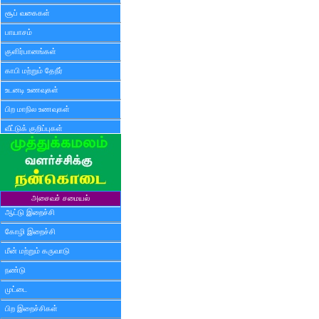
சூப் வகைகள்
பாயாசம்
குளிர்பானங்கள்
காபி மற்றும் தேநீர்
உடனடி உணவுகள்
பிற மாநில உணவுகள்
வீட்டுக் குறிப்புகள்
அசைவச் சமையல்
ஆட்டு இறைச்சி
கோழி இறைச்சி
மீன் மற்றும் கருவாடு
நண்டு
முட்டை
பிற இறைச்சிகள்