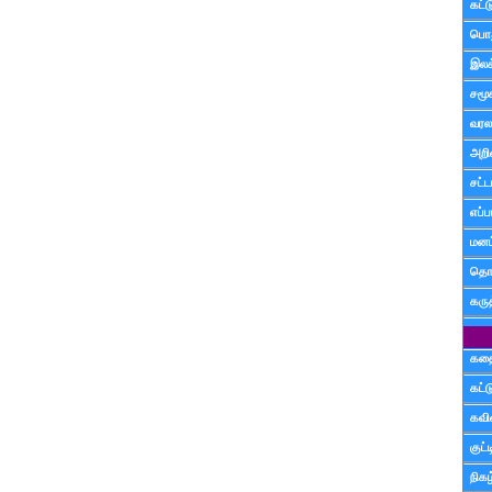
கட்
பொத
இலக
சமூ
வரல
அறி
சட்ட
எப்ப
மனம்
தொட
கரு
கத
கட்
கவ
குட
நிகழ