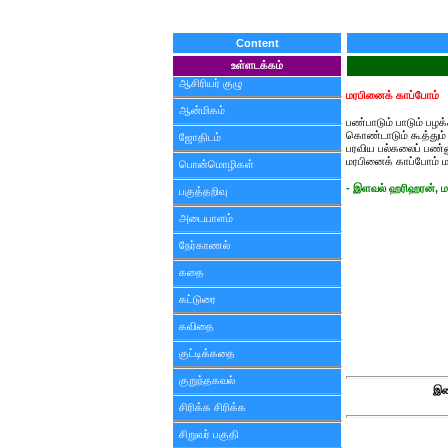
Content
உள்ளடக்கம்
ஆசிரியர் குழு
மரபினைக் காப்போம்
ஆன்மிகம்
பண்பாடும் பாடும் பழக
கொண்டாடும் கூத்தும
ஜோதிடம்
பரவிய பல்கலைப் பண்
மரபினைக் காப்போம் மக
பொன்மொழிகள்
- இளவல் ஹரிஹரன், ம
பகுத்தறிவு
அடையாளம்
நேர்காணல்
கதை
கட்டுரை
கவிதை
குட்டிக்கதை
குறுந்தகவல்
இண
சிரிக்க சிரிக்க
சிறுவர் பகுதி