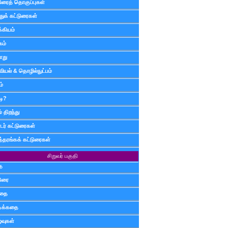
டுரைத் தொகுப்புகள்
ுக் கட்டுரைகள்
்கியம்
கம்
ாறு
வியல் & தொழில்நுட்பம்
ம்
டி?
 திறந்து
ர் கட்டுரைகள்
த்தரங்கக் கட்டுரைகள்
சிறுவர் பகுதி
ை
டுரை
ிதை
்டிக்கதை
்வுகள்