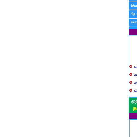
இயன
பிற 
பொத
ப
எ
ச
க
த
ப
வ
ப
ஸ
ம