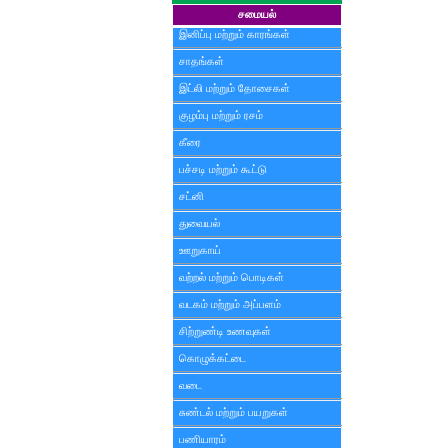
சமையல்
இனிப்பு மற்றும் காரங்கள்
சாதங்கள்
இட்லி மற்றும் தோசைகள்
குழம்பு மற்றும் ரசம்
கீரை
பச்சடி மற்றும் கூட்டு
சட்னி
துவையல்
ஊறுகாய்
வற்றல் மற்றும் பொடிகள்
வடகம் மற்றும் அப்பளம்
சிற்றுண்டி உணவுகள்
கொழுக்கட்டை
வடை
சுண்டல் மற்றும் பயறுகள்
பணியாரம்