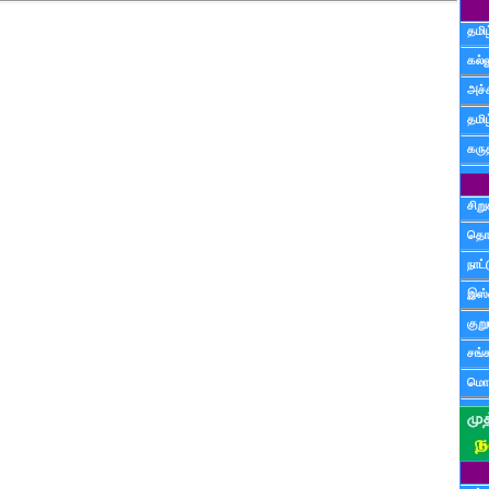
தமிழ
கல்ல
அச்
தமி
கருத
சிற
தொ
நாட்
இஸ்
குற
சங்
மொழ