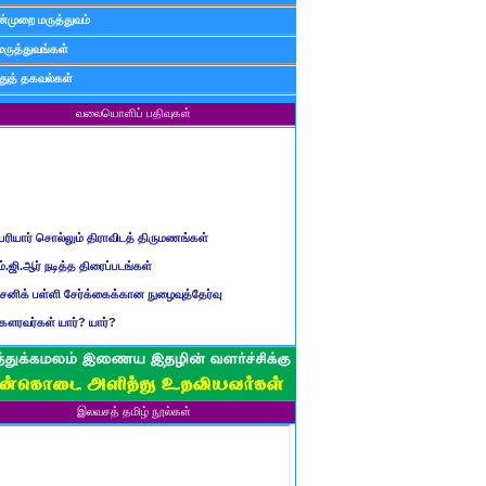
்முறை மருத்துவம்
மருத்துவங்கள்
ுத் தகவல்கள்
வலையொளிப் பதிவுகள்
ெரியார் சொல்லும் திராவிடத் திருமணங்கள்
ம்.ஜி.ஆர் நடித்த திரைப்படங்கள்
ைனிக் பள்ளி சேர்க்கைக்கான நுழைவுத்தேர்வு
ௌரவர்கள் யார்? யார்?
மிழ் ஆண்டுப் பெயர்கள்
ிள்ளையார் சுழி வந்தது எப்படி?
ருவது போவது, வந்தால் போகாது, போனால் வராது...?
இலவசத் தமிழ் நூல்கள்
ண்டைய படைப் பெயர்கள்
்ரீ அன்னை உணர்த்திய மலர்கள்
ாணவன் எப்படி இருக்க வேண்டும்?