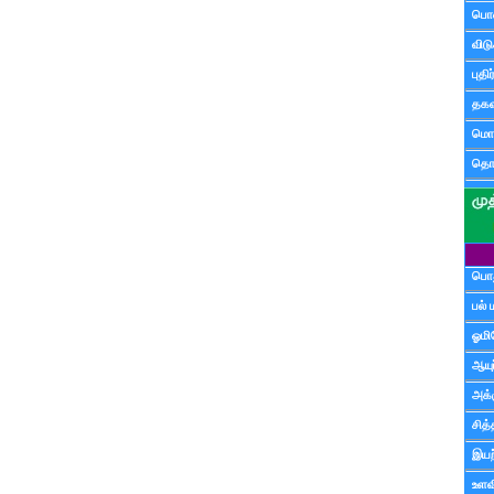
பொ
விட
புதி
தகவ
மொழ
தொ
பொத
பல் 
ஓமி
ஆயு
அக்க
சித்
இயற
உளவி