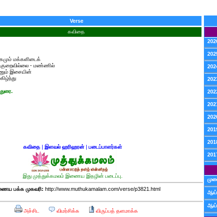
Verse
கவிதை
202
202
்கமும் மக்களிடைக்
் குறைவில்லை - மண்ணில்
202
ணும் இசையின்
ிழ்ந்து
202
துரை.
202
202
202
201
201
கவிதை
|
இளவல் ஹரிஹரன்
|
படைப்பாளர்கள்
201
இது முத்துக்கமலம் இணைய இதழின் படைப்பு.
முன
ைய பக்க முகவரி:
http://www.muthukamalam.com/verse/p3821.html
ஆய்
ஆய்
அச்சிட
விமர்சிக்க
விருப்பத் தளமாக்க