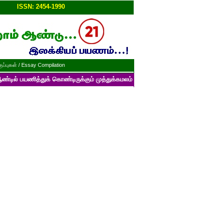
ப்பு!!
ISSN: 2454-1990
ப்புகள் / Essay Compilation
த்துக் கொண்டிருக்கும் முத்துக்கமலம் பன்னாட்டுத் தமிழ் மின்னிதழின் படைப்