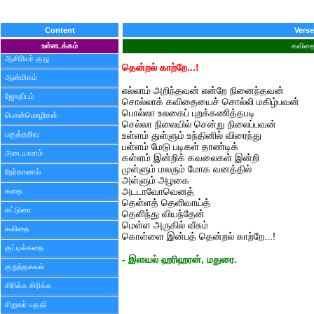
Content
Verse
உள்ளடக்கம்
கவித
ஆசிரியர் குழு
தென்றல் காற்றே...!
ஆன்மிகம்
எல்லாம் அறிந்தவன் என்றே நினைந்தவன்
ஜோதிடம்
சொல்லாக் கவிதையைச் சொல்லி மகிழ்பவன்
பொல்லா உலகைப் புறக்கணித்தபடி
பொன்மொழிகள்
செல்லா நிலையில் சென்று நிலைப்பவன்
பகுத்தறிவு
உள்ளம் துள்ளும் உந்தினில் விரைந்து
பள்ளம் மேடு படிகள் தாண்டிக்
அடையாளம்
கள்ளம் இன்றிக் கவலைகள் இன்றி
முள்ளும் மலரும் மோக வனத்தில்
நேர்காணல்
அள்ளும் அழகை
கதை
அடடாவோவெனத்
தெள்ளத் தெளிவாய்த்
கட்டுரை
தெளிந்து வியந்தேன்
மெள்ள அருகில் வீசும்
கவிதை
கொள்ளை இன்பத் தென்றல் காற்றே...!
குட்டிக்கதை
- இளவல் ஹரிஹரன், மதுரை.
குறுந்தகவல்
சிரிக்க சிரிக்க
சிறுவர் பகுதி