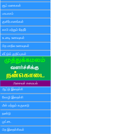
சூப் வகைகள்
பாயாசம்
குளிர்பானங்கள்
காபி மற்றும் தேநீர்
உடனடி உணவுகள்
பிற மாநில உணவுகள்
வீட்டுக் குறிப்புகள்
அசைவச் சமையல்
ஆட்டு இறைச்சி
கோழி இறைச்சி
மீன் மற்றும் கருவாடு
நண்டு
முட்டை
பிற இறைச்சிகள்