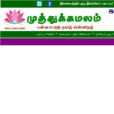
இணையத்தில் ஒரு இலக்கியப் படைப்ப
முகப்பு / Home
**
எங்களைப் பற்றி / About us
**
ஆசிரியர் குழு / 