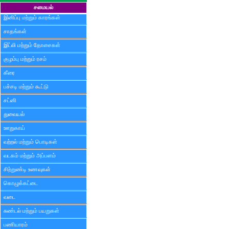
சமையல்
இனிப்பு மற்றும் காரங்கள்
சாதங்கள்
இட்லி மற்றும் தோசைகள்
குழம்பு மற்றும் ரசம்
கீரை
பச்சடி மற்றும் கூட்டு
சட்னி
துவையல்
ஊறுகாய்
வற்றல் மற்றும் பொடிகள்
வடகம் மற்றும் அப்பளம்
சிற்றுண்டி உணவுகள்
கொழுக்கட்டை
வடை
சுண்டல் மற்றும் பயறுகள்
பணியாரம்