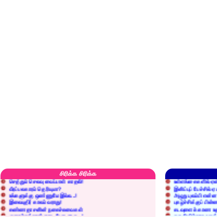
எரிப்பதா? புதைப்பதா?
எல்லாம் நன்மைக்கே.
அறிவை வைக்க மறந்துட்டானே...!
மனிதர்களது தகுதி 
சிரிக்க சிரிக்க
செத்தும் செலவு வைப்பாள் காதலி!
உள்ளங்கைகளில் ஏன
வீரப்பலகாரம் தெரியுமா?
இனிப்புப் பேச்சில்
உங்களுக்கு ஒண்ணுமே இல்ல...!
அழுது புலம்பி என்
இலையுதிர் காலம் வராது!
புகழ்ச்சிக்குப் பின்
கண்ணதாசனின் நகைச்சுவைகள்
கடவுளைக் காண உத
குறைச்சுத்தான் எடை போடறாரு...!
தகுதியில்லாதவருக
அவருக்கு ஒரு விவரமும் தெரியலடி!
உயரத்தில் இருந்தால