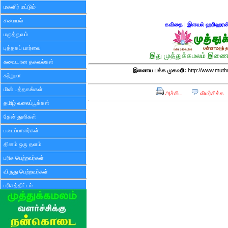
மகளிர் மட்டும்
சமையல்
கவிதை
|
இளவல் ஹரிஹரன
மருத்துவம்
புத்தகப் பார்வை
இது முத்துக்கமலம் இணைய
சுவையான தகவல்கள்
இணைய பக்க முகவரி:
http://www.mut
சுற்றுலா
மின் புத்தகங்கள்
அச்சிட
விமர்சிக்க
தமிழ் வலைப்பூக்கள்
தேன் துளிகள்
படைப்பாளர்கள்
தினம் ஒரு தளம்
பரிசு பெற்றவர்கள்
விருது பெற்றவர்கள்
பரிசுத்திட்டம்