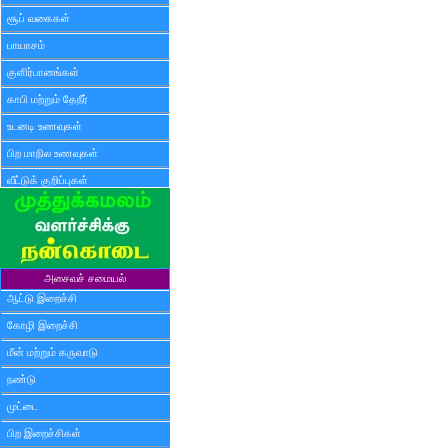
சூப் வகைகள்
பாயாசம்
குளிர்பானங்கள்
காபி மற்றும் தேநீர்
உடனடி உணவுகள்
பிற மாநில உணவுகள்
வீட்டுக் குறிப்புகள்
அசைவச் சமையல்
ஆட்டு இறைச்சி
கோழி இறைச்சி
மீன் மற்றும் கருவாடு
நண்டு
முட்டை
பிற இறைச்சிகள்