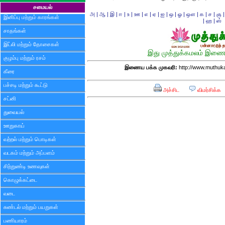
சமையல்
அ
|
ஆ
|
இ
|
ஈ
|
உ
|
ஊ
|
எ
|
ஏ
|
ஐ
|
ஒ
|
ஓ
|
ஔ
|
க
|
ச
|
ஞ
இனிப்பு மற்றும் காரங்கள்
|
ஹ
|
ஸ்
சாதங்கள்
இட்லி மற்றும் தோசைகள்
இது முத்துக்கமலம் இணைய
குழம்பு மற்றும் ரசம்
இணைய பக்க முகவரி:
http://www.muthuk
கீரை
பச்சடி மற்றும் கூட்டு
அச்சிட
விமர்சிக்க
சட்னி
துவையல்
ஊறுகாய்
வற்றல் மற்றும் பொடிகள்
வடகம் மற்றும் அப்பளம்
சிற்றுண்டி உணவுகள்
கொழுக்கட்டை
வடை
சுண்டல் மற்றும் பயறுகள்
பணியாரம்