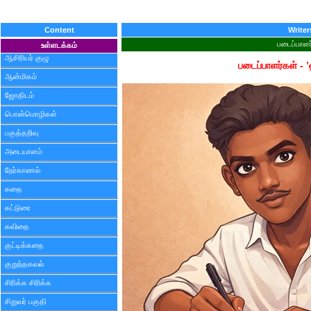
Content
Writer
படைப்பாளர
உள்ளடக்கம்
ஆசிரியர் குழு
படைப்பாளர்கள் -
ஆன்மிகம்
ஜோதிடம்
பொன்மொழிகள்
பகுத்தறிவு
அடையாளம்
நேர்காணல்
கதை
கட்டுரை
கவிதை
குட்டிக்கதை
குறுந்தகவல்
சிரிக்க சிரிக்க
சிறுவர் பகுதி