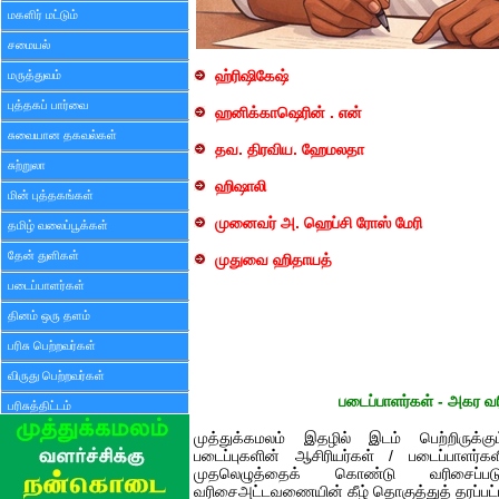
மகளிர் மட்டும்
சமையல்
மருத்துவம்
ஹ்ரிஷிகேஷ்
புத்தகப் பார்வை
ஹனிக்காஷெரின் . என்
சுவையான தகவல்கள்
தவ. திரவிய. ஹேமலதா
சுற்றுலா
ஹிஷாலி
மின் புத்தகங்கள்
முனைவர் அ. ஹெப்சி ரோஸ் மேரி
தமிழ் வலைப்பூக்கள்
தேன் துளிகள்
முதுவை ஹிதாயத்
படைப்பாளர்கள்
தினம் ஒரு தளம்
பரிசு பெற்றவர்கள்
விருது பெற்றவர்கள்
படைப்பாளர்கள் - அகர
பரிசுத்திட்டம்
முத்துக்கமலம் இதழில் இடம் பெற்றிருக்க
படைப்புகளின் ஆசிரியர்கள் / படைப்பாளர்
முதலெழுத்தைக் கொண்டு வரிசைப்படுத
வரிசைஅட்டவணையின் கீழ் தொகுத்துத் தரப்பட்ட