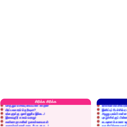
எரிப்பதா? புதைப்பதா?
எல்லாம் நன்மைக்கே.
அறிவை வைக்க மறந்துட்டானே...!
மனிதர்களது தகுதி 
சிரிக்க சிரிக்க
செத்தும் செலவு வைப்பாள் காதலி!
உள்ளங்கைகளில் ஏன
வீரப்பலகாரம் தெரியுமா?
இனிப்புப் பேச்சில்
உங்களுக்கு ஒண்ணுமே இல்ல...!
அழுது புலம்பி என்
இலையுதிர் காலம் வராது!
புகழ்ச்சிக்குப் பின்
கண்ணதாசனின் நகைச்சுவைகள்
கடவுளைக் காண உத
குறைச்சுத்தான் எடை போடறாரு...!
தகுதியில்லாதவருக
அவருக்கு ஒரு விவரமும் தெரியலடி!
உயரத்தில் இருந்தால