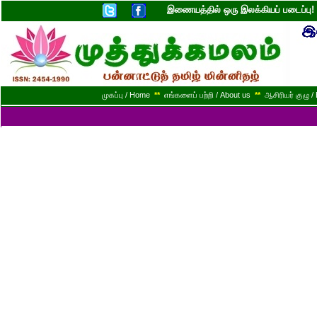
இணையத்தில் ஒரு இலக்கியப் படைப்ப
முகப்பு / Home
**
எங்களைப் பற்றி / About us
**
ஆசிரியர் குழு / 