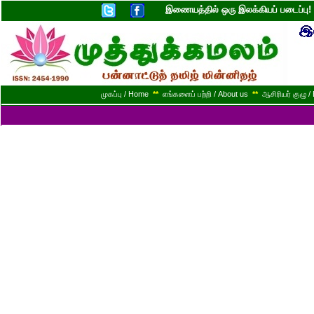
இணையத்தில் ஒரு இலக்கியப் படைப்ப
முகப்பு / Home
**
எங்களைப் பற்றி / About us
**
ஆசிரியர் குழு / 