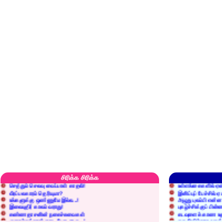
எரிப்பதா? புதைப்பதா?
எல்லாம் நன்மைக்கே.
அறிவை வைக்க மறந்துட்டானே...!
மனிதர்களது தகுதி 
சிரிக்க சிரிக்க
செத்தும் செலவு வைப்பாள் காதலி!
உள்ளங்கைகளில் ஏன
வீரப்பலகாரம் தெரியுமா?
இனிப்புப் பேச்சில்
உங்களுக்கு ஒண்ணுமே இல்ல...!
அழுது புலம்பி என்
இலையுதிர் காலம் வராது!
புகழ்ச்சிக்குப் பின்
கண்ணதாசனின் நகைச்சுவைகள்
கடவுளைக் காண உத
குறைச்சுத்தான் எடை போடறாரு...!
தகுதியில்லாதவருக
அவருக்கு ஒரு விவரமும் தெரியலடி!
உயரத்தில் இருந்தால