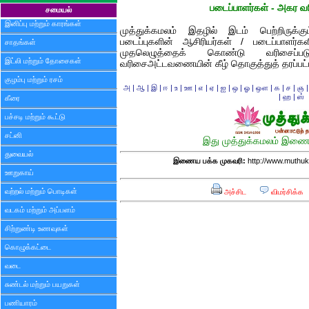
படைப்பாளர்கள் - அகர
சமையல்
இனிப்பு மற்றும் காரங்கள்
முத்துக்கமலம் இதழில் இடம் பெற்றிருக்க
படைப்புகளின் ஆசிரியர்கள் / படைப்பாளர்
சாதங்கள்
முதலெழுத்தைக் கொண்டு வரிசைப்படுத
இட்லி மற்றும் தோசைகள்
வரிசைஅட்டவணையின் கீழ் தொகுத்துத் தரப்பட்ட
குழம்பு மற்றும் ரசம்
அ
|
ஆ
|
இ
|
ஈ
|
உ
|
ஊ
|
எ
|
ஏ
|
ஐ
|
ஒ
|
ஓ
|
ஔ
|
க
|
ச
|
ஞ
|
ஹ
|
ஸ்
கீரை
பச்சடி மற்றும் கூட்டு
சட்னி
இது முத்துக்கமலம் இணைய
துவையல்
இணைய பக்க முகவரி:
http://www.muthuk
ஊறுகாய்
வற்றல் மற்றும் பொடிகள்
அச்சிட
விமர்சிக்க
வடகம் மற்றும் அப்பளம்
சிற்றுண்டி உணவுகள்
கொழுக்கட்டை
வடை
சுண்டல் மற்றும் பயறுகள்
பணியாரம்