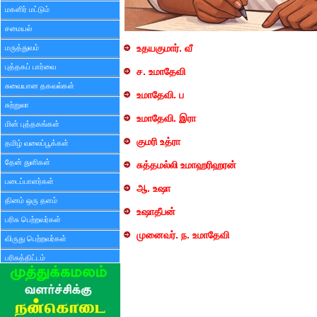
மகளிர் மட்டும்
சமையல்
மருத்துவம்
உதயகுமார். வீ
புத்தகப் பார்வை
ச. உமாதேவி
சுவையான தகவல்கள்
உமாதேவி. ப
சுற்றுலா
உமாதேவி. இரா
மின் புத்தகங்கள்
குமரி உத்ரா
தமிழ் வலைப்பூக்கள்
தேன் துளிகள்
சுத்தமல்லி உமாஹரிஹரன்
படைப்பாளர்கள்
ஆ. உஷா
தினம் ஒரு தளம்
உஷாதீபன்
பரிசு பெற்றவர்கள்
முனைவர். ந. உமாதேவி
விருது பெற்றவர்கள்
பரிசுத்திட்டம்