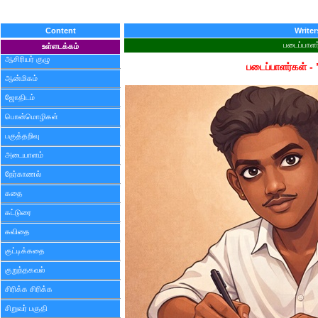
Content
Writer
படைப்பாளர
உள்ளடக்கம்
ஆசிரியர் குழு
படைப்பாளர்கள் - 
ஆன்மிகம்
ஜோதிடம்
பொன்மொழிகள்
பகுத்தறிவு
அடையாளம்
நேர்காணல்
கதை
கட்டுரை
கவிதை
குட்டிக்கதை
குறுந்தகவல்
சிரிக்க சிரிக்க
சிறுவர் பகுதி