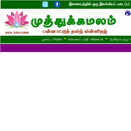
இணையத்தில் ஒரு இலக்கியப் படைப்ப
முகப்பு / Home
**
எங்களைப் பற்றி / About us
**
ஆசிரியர் குழு / 