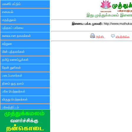
மகளிர் மட்டும்
சமையல்
இது முத்துக்கமலம் இணைய
மருத்துவம்
இணைய பக்க முகவரி:
http://www.muthuka
புத்தகப் பார்வை
சுவையான தகவல்கள்
அச்சிட
விமர்சிக்க
சுற்றுலா
மின் புத்தகங்கள்
தமிழ் வலைப்பூக்கள்
தேன் துளிகள்
படைப்பாளர்கள்
தினம் ஒரு தளம்
பரிசு பெற்றவர்கள்
விருது பெற்றவர்கள்
பரிசுத்திட்டம்