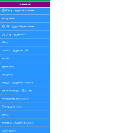
சமையல்
இனிப்பு மற்றும் காரங்கள்
சாதங்கள்
இட்லி மற்றும் தோசைகள்
குழம்பு மற்றும் ரசம்
கீரை
பச்சடி மற்றும் கூட்டு
சட்னி
துவையல்
ஊறுகாய்
வற்றல் மற்றும் பொடிகள்
வடகம் மற்றும் அப்பளம்
சிற்றுண்டி உணவுகள்
கொழுக்கட்டை
வடை
சுண்டல் மற்றும் பயறுகள்
பணியாரம்