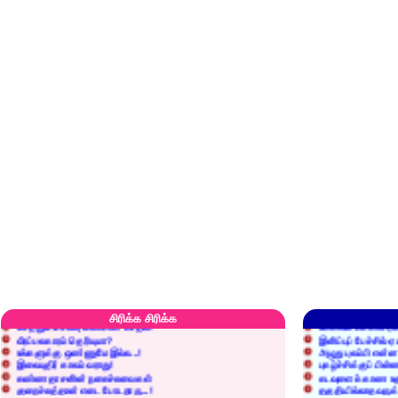
எரிப்பதா? புதைப்பதா?
எல்லாம் நன்மைக்கே.
அறிவை வைக்க மறந்துட்டானே...!
மனிதர்களது தகுதி 
சிரிக்க சிரிக்க
செத்தும் செலவு வைப்பாள் காதலி!
உள்ளங்கைகளில் ஏன
வீரப்பலகாரம் தெரியுமா?
இனிப்புப் பேச்சில்
உங்களுக்கு ஒண்ணுமே இல்ல...!
அழுது புலம்பி என்
இலையுதிர் காலம் வராது!
புகழ்ச்சிக்குப் பின்
கண்ணதாசனின் நகைச்சுவைகள்
கடவுளைக் காண உத
குறைச்சுத்தான் எடை போடறாரு...!
தகுதியில்லாதவருக
அவருக்கு ஒரு விவரமும் தெரியலடி!
உயரத்தில் இருந்தால