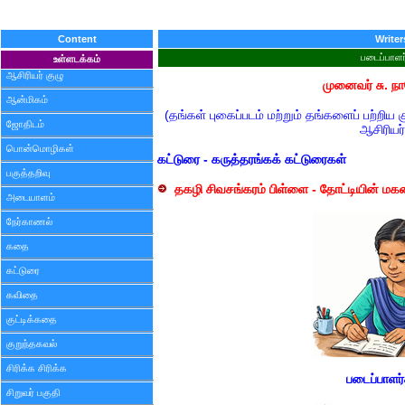
Content
Writer
படைப்பாளர
உள்ளடக்கம்
ஆசிரியர் குழு
முனைவர் சு. ந
ஆன்மிகம்
(தங்கள் புகைப்படம் மற்றும் தங்களைப் பற்றிய 
ஜோதிடம்
ஆசிரியர்
பொன்மொழிகள்
கட்டுரை - கருத்தரங்கக் கட்டுரைகள்
பகுத்தறிவு
தகழி சிவசங்கரம் பிள்ளை - தோட்டியின் மக
அடையாளம்
நேர்காணல்
கதை
கட்டுரை
கவிதை
குட்டிக்கதை
குறுந்தகவல்
சிரிக்க சிரிக்க
படைப்பாளர
சிறுவர் பகுதி