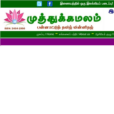
இணையத்தில் ஒரு இலக்கியப் படைப்ப
முகப்பு / Home
**
எங்களைப் பற்றி / About us
**
ஆசிரியர் குழு / 