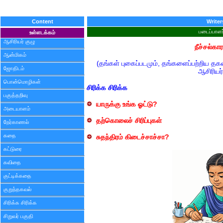
Content
Writer
படைப்பாளர
உள்ளடக்கம்
ஆசிரியர் குழு
நீச்சல்கா
ஆன்மிகம்
(தங்கள் புகைப்படமும், தங்களைப்பற்றிய த
ஜோதிடம்
ஆசிரியர்
பொன்மொழிகள்
சிரிக்க சிரிக்க
பகுத்தறிவு
யாருக்கு உங்க ஓட்டு?
அடையாளம்
தற்கொலைச் சிரிப்புகள்
நேர்காணல்
கதை
சுதந்திரம் கிடைச்சாச்சா?
கட்டுரை
கவிதை
குட்டிக்கதை
குறுந்தகவல்
சிரிக்க சிரிக்க
சிறுவர் பகுதி