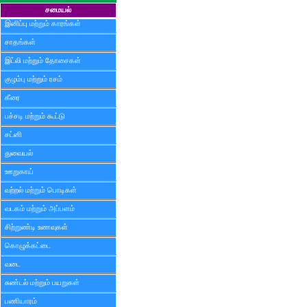
சமையல்
இனிப்பு மற்றும் காரங்கள்
சாதங்கள்
இட்லி மற்றும் தோசைகள்
குழம்பு மற்றும் ரசம்
கீரை
பச்சடி மற்றும் கூட்டு
சட்னி
துவையல்
ஊறுகாய்
வற்றல் மற்றும் பொடிகள்
வடகம் மற்றும் அப்பளம்
சிற்றுண்டி உணவுகள்
கொழுக்கட்டை
வடை
சுண்டல் மற்றும் பயறுகள்
பணியாரம்