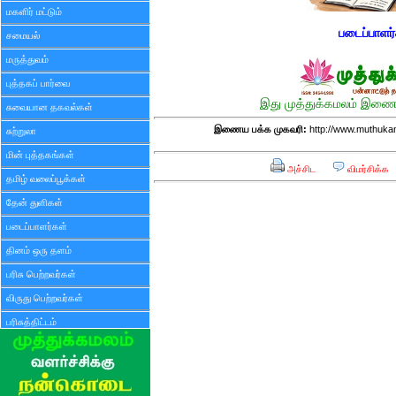
மகளிர் மட்டும்
படைப்பாளர
சமையல்
மருத்துவம்
புத்தகப் பார்வை
இது முத்துக்கமலம் இணைய
சுவையான தகவல்கள்
இணைய பக்க முகவரி:
http://www.muthuka
சுற்றுலா
மின் புத்தகங்கள்
அச்சிட
விமர்சிக்க
தமிழ் வலைப்பூக்கள்
தேன் துளிகள்
படைப்பாளர்கள்
தினம் ஒரு தளம்
பரிசு பெற்றவர்கள்
விருது பெற்றவர்கள்
பரிசுத்திட்டம்