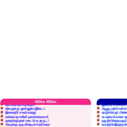
எரிப்பதா? புதைப்பதா?
எல்லாம் நன்மைக்கே.
அறிவை வைக்க மறந்துட்டானே...!
மனிதர்களது தகுதி 
செத்தும் செலவு வைப்பாள் காதலி!
உள்ளங்கைகளில் ஏன
சிரிக்க சிரிக்க
வீரப்பலகாரம் தெரியுமா?
இனிப்புப் பேச்சில்
உங்களுக்கு ஒண்ணுமே இல்ல...!
அழுது புலம்பி என்
இலையுதிர் காலம் வராது!
புகழ்ச்சிக்குப் பின்
கண்ணதாசனின் நகைச்சுவைகள்
கடவுளைக் காண உத
குறைச்சுத்தான் எடை போடறாரு...!
தகுதியில்லாதவருக
அவருக்கு ஒரு விவரமும் தெரியலடி!
உயரத்தில் இருந்தால
குனிஞ்ச தலை நிமிராத பொண்ணு...?
ராமன் ராவணனிடம் 