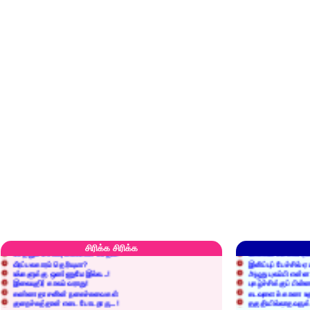
எரிப்பதா? புதைப்பதா?
எல்லாம் நன்மைக்கே.
அறிவை வைக்க மறந்துட்டானே...!
மனிதர்களது தகுதி 
செத்தும் செலவு வைப்பாள் காதலி!
உள்ளங்கைகளில் ஏன
சிரிக்க சிரிக்க
வீரப்பலகாரம் தெரியுமா?
இனிப்புப் பேச்சில்
உங்களுக்கு ஒண்ணுமே இல்ல...!
அழுது புலம்பி என்
இலையுதிர் காலம் வராது!
புகழ்ச்சிக்குப் பின்
கண்ணதாசனின் நகைச்சுவைகள்
கடவுளைக் காண உத
குறைச்சுத்தான் எடை போடறாரு...!
தகுதியில்லாதவருக
அவருக்கு ஒரு விவரமும் தெரியலடி!
உயரத்தில் இருந்தால