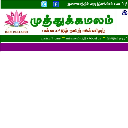
இணையத்தில் ஒரு இலக்கியப் படைப்ப
முகப்பு / Home
**
எங்களைப் பற்றி / About us
**
ஆசிரியர் குழு / 