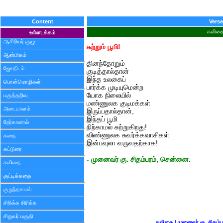
Content
Verse
கவித
உள்ளடக்கம்
ஆசிரியர் குழு
சுற்றும் பூமி!
ஆன்மிகம்
தினந்தோறும்
ஜோதிடம்
குடித்தால்தான்
இந்த உலகைப்
பொன்மொழிகள்
பார்க்க முடியுமென்ற
யோக நிலையில்
பகுத்தறிவு
மண்ணுலக குடிமக்கள்
அடையாளம்
இருப்பதால்தான்,
இந்தப் பூமி
நேர்காணல்
நிற்காமல் சுற்றுகிறது!
விண்ணுலக சுவர்க்கவாசிகள்
கதை
இன்பவுலா வருவதற்காக!
கட்டுரை
- முனைவர் கு. சிதம்பரம், சென்னை.
கவிதை
குட்டிக்கதை
குறுந்தகவல்
சிரிக்க சிரிக்க
சிறுவர் பகுதி
கவிதை
|
முனைவர் கு. சிதம்ப