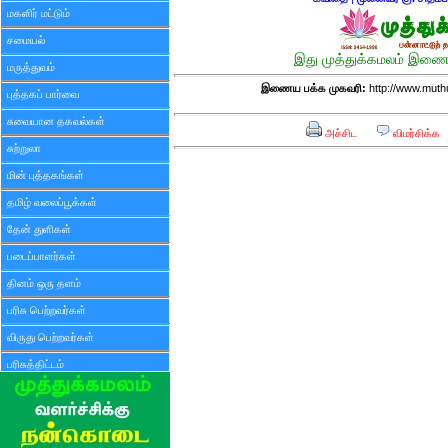
மகளிர் மட்டும்
சமையல்
இது முத்துக்கமலம் இணைய
மருத்துவம்
இணைய பக்க முகவரி:
http://www.mut
புத்தகப் பார்வை
சுவையான தகவல்கள்
அச்சிட
விமர்சிக்க
சுற்றுலா
மின் புத்தகங்கள்
தமிழ் வலைப்பூக்கள்
தேன் துளிகள்
படைப்பாளர்கள்
தினம் ஒரு தளம்
பரிசு பெற்றவர்கள்
விருது பெற்றவர்கள்
பரிசுத்திட்டம்