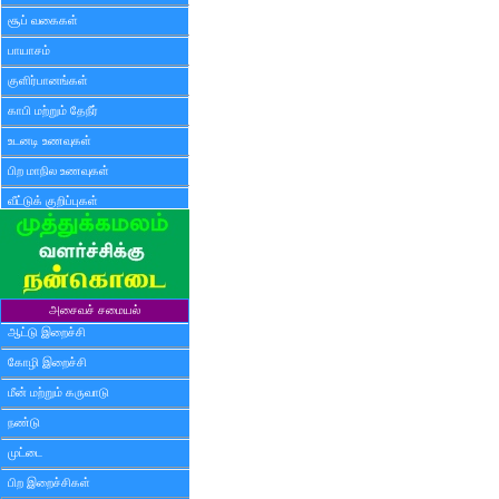
சூப் வகைகள்
பாயாசம்
குளிர்பானங்கள்
காபி மற்றும் தேநீர்
உடனடி உணவுகள்
பிற மாநில உணவுகள்
வீட்டுக் குறிப்புகள்
அசைவச் சமையல்
ஆட்டு இறைச்சி
கோழி இறைச்சி
மீன் மற்றும் கருவாடு
நண்டு
முட்டை
பிற இறைச்சிகள்