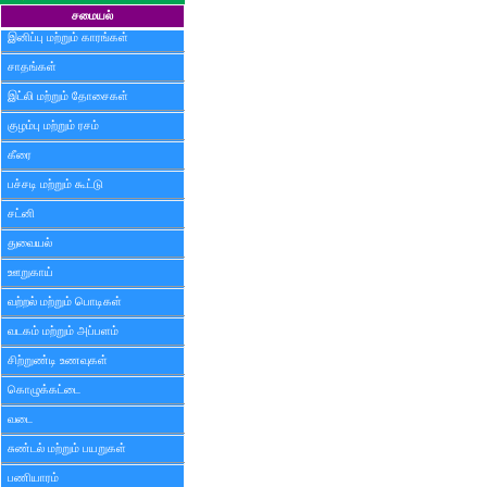
சமையல்
இனிப்பு மற்றும் காரங்கள்
சாதங்கள்
இட்லி மற்றும் தோசைகள்
குழம்பு மற்றும் ரசம்
கீரை
பச்சடி மற்றும் கூட்டு
சட்னி
துவையல்
ஊறுகாய்
வற்றல் மற்றும் பொடிகள்
வடகம் மற்றும் அப்பளம்
சிற்றுண்டி உணவுகள்
கொழுக்கட்டை
வடை
சுண்டல் மற்றும் பயறுகள்
பணியாரம்