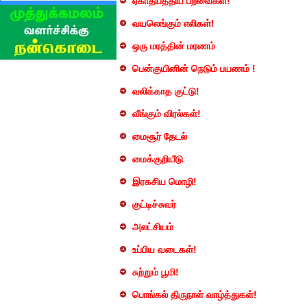
ஏகாதிபத்திய பறவைகள்!
வயலெங்கும் எலிகள்!
ஒரு மரத்தின் மரணம்
பென்குயினின் நெடும் பயணம் !
வலிக்காத குட்டு!
வீங்கும் விரல்கள்!
மைசூர் தேடல்
மைக்குறியீடு
இரகசிய மொழி!
குட்டிச்சுவர்
அலட்சியம்
உப்பிய வடைகள்!
சுற்றும் பூமி!
பொங்கல் திருநாள் வாழ்த்துகள்!