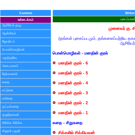
Content
Writer
படைப்பாளர
உள்ளடக்கம்
ஆசிரியர் குழு
முனைவர் கு. சி
ஆன்மிகம்
(தங்கள் புகைப்படமும், தங்களைப்பற்றிய த
ஜோதிடம்
ஆசிரியர்
பொன்மொழிகள்
பொன்மொழிகள் - மனதின் குரல்
பகுத்தறிவு
மனதின் குரல் - 6
அடையாளம்
மனதின் குரல் - 5
நேர்காணல்
கதை
மனதின் குரல் - 4
கட்டுரை
மனதின் குரல் - 3
கவிதை
மனதின் குரல் - 2
குட்டிக்கதை
மனதின் குரல் - 1
குறுந்தகவல்
கதை - சிறுகதை
சிரிக்க சிரிக்க
சிறுவர் பகுதி
சிக்கலில் சிக்கியவன்