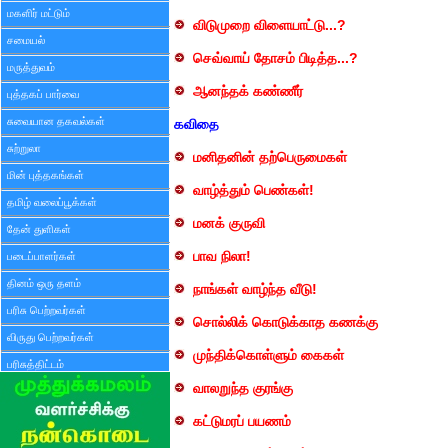
மகளிர் மட்டும்
விடுமுறை விளையாட்டு...?
சமையல்
செவ்வாய் தோசம் பிடித்த...?
மருத்துவம்
ஆனந்தக் கண்ணீர்
புத்தகப் பார்வை
சுவையான தகவல்கள்
கவிதை
சுற்றுலா
மனிதனின் தற்பெருமைகள்
மின் புத்தகங்கள்
வாழ்த்தும் பெண்கள்!
தமிழ் வலைப்பூக்கள்
மனக் குருவி
தேன் துளிகள்
பாவ நிலா!
படைப்பாளர்கள்
தினம் ஒரு தளம்
நாங்கள் வாழ்ந்த வீடு!
பரிசு பெற்றவர்கள்
சொல்லிக் கொடுக்காத கணக்கு
விருது பெற்றவர்கள்
முந்திக்கொள்ளும் கைகள்
பரிசுத்திட்டம்
வாலறுந்த குரங்கு
கட்டுமரப் பயணம்