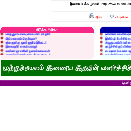
இணைய பக்க முகவரி:
http://www.muthukam
அச்சிட
விமர்சிக்க
எரிப்பதா? புதைப்பதா?
எல்லாம் நன்மைக்கே.
அறிவை வைக்க மறந்துட்டானே...!
மனிதர்களது தகுதி 
சிரிக்க சிரிக்க
செத்தும் செலவு வைப்பாள் காதலி!
உள்ளங்கைகளில் ஏன
வீரப்பலகாரம் தெரியுமா?
இனிப்புப் பேச்சில்
உங்களுக்கு ஒண்ணுமே இல்ல...!
அழுது புலம்பி என்
இலையுதிர் காலம் வராது!
புகழ்ச்சிக்குப் பின்
கண்ணதாசனின் நகைச்சுவைகள்
கடவுளைக் காண உத
குறைச்சுத்தான் எடை போடறாரு...!
தகுதியில்லாதவருக
அவருக்கு ஒரு விவரமும் தெரியலடி!
உயரத்தில் இருந்தால
குனிஞ்ச தலை நிமிராத பொண்ணு...?
ராமன் ராவணனிடம் 
இடத்தைக் காலி பண்ணுங்க...!
அழியப் போவதில்
சொறி சிரங்குக்கு ஒரு பாடல்!
கழுதைக்குக் கிடைக
மாமியாரு பச்சைக்கிளி மாதிரி!
எல்லாம் ஒரு கோவண
மாபாவியோர் வாழும் மதுரை
சிங்கத்திற்கு வாழை
இளைய பெண்ணைக் கட்டித் தருவீங்களா?
வலை வீசிப் பிடித்
தேனி ம
ஸ்ரீரங்கத்து யானைக்கு நாமம்!
சாவிலிருந்து தப்பி
அகிலாவை அபின்னு கூப்பிடுறியே...?
இறை வழிபாட்டிற்கு 
ஆறு தலையுடன் தூங்க முடியுமா?
கல்லெறிந்தவனுக்க
கவிஞரை விடக் கலைஞர்?
சிவபெருமான் முன்ப
பேயைப் பார்க்க ஒரு வாய்ப்பு!
வீண் புகழ்ச்சிக்க
கடைசியாகக் கிடைத்த தகவல்!
ராமன் எப்படி ராமச்
மூன்றாம் தர ஆட்சி
அக்காவை மணந்த
பெயர்தான் கெட்டுப் போகிறது!
சிவபெருமான் செய்
தபால்காரர் வேலை!
இராமன் சாப்பாட்ட
எலிக்கு ஊசி போட்டாச்சா?
சொர்க்கத்திற்குள்
சவ ஊர்வலத்தில் எப்படிப் போவது?
புண்ணிய நதிகளில் 
சம அளவு என்றால்...?
பயமிருப்பவன் வாழ்வ