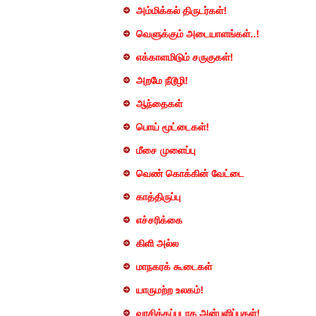
அம்மிக்கல் திருடர்கள்!
வெளுக்கும் அடையாளங்கள்..!
எக்காளமிடும் சருகுகள்!
அறமே நீடூழி!
ஆந்தைகள்
பொய் மூட்டைகள்!
மீசை முளைப்பு
வெண் கொக்கின் வேட்டை
காத்திருப்பு
எச்சரிக்கை
கிளி அல்ல
மாநகரக் கூடைகள்
யாருமற்ற உலகம்!
வாசிக்கப்படாத அன்பளிப்புகள்!