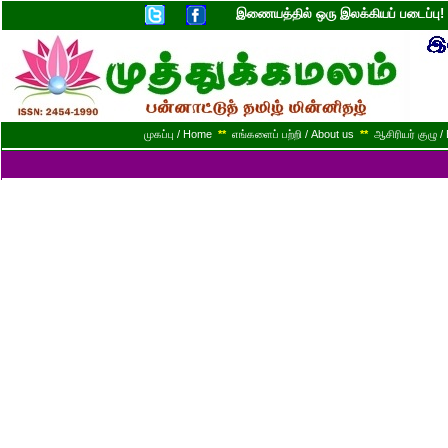
இணையத்தில் ஒரு இலக்கியப் படைப்ப
முகப்பு / Home
**
எங்களைப் பற்றி / About us
**
ஆசிரியர் குழு / 