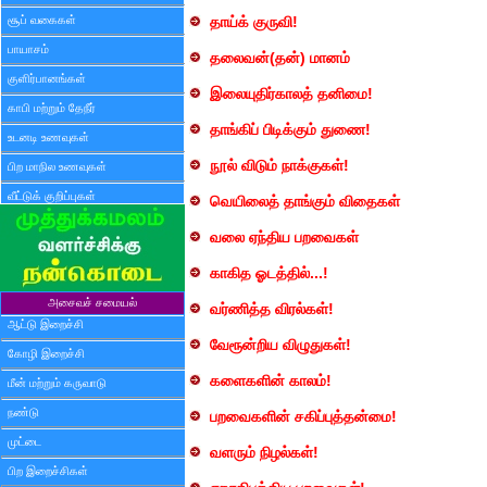
சூப் வகைகள்
தாய்க் குருவி!
பாயாசம்
தலைவன்(தன்) மானம்
குளிர்பானங்கள்
இலையுதிர்காலத் தனிமை!
காபி மற்றும் தேநீர்
தாங்கிப் பிடிக்கும் துணை!
உடனடி உணவுகள்
நூல் விடும் நாக்குகள்!
பிற மாநில உணவுகள்
வீட்டுக் குறிப்புகள்
வெயிலைத் தாங்கும் விதைகள்
வலை ஏந்திய பறவைகள்
காகித ஓடத்தில்...!
அசைவச் சமையல்
வர்ணித்த விரல்கள்!
ஆட்டு இறைச்சி
வேரூன்றிய விழுதுகள்!
கோழி இறைச்சி
களைகளின் காலம்!
மீன் மற்றும் கருவாடு
நண்டு
பறவைகளின் சகிப்புத்தன்மை!
முட்டை
வளரும் நிழல்கள்!
பிற இறைச்சிகள்