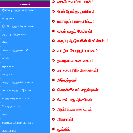
கைரேகையின் பலன்!
சமையல்
இனிப்பு மற்றும் காரங்கள்
மேல் நோக்கு நாளில்..!
சாதங்கள்
மாறாதப் பாதையில்...!
இட்லி மற்றும் தோசைகள்
வலம் வரும் பேய்கள்!
குழம்பு மற்றும் ரசம்
கருப்பு ஆடுகளின் மேய்ச்சல்..!
கீரை
பச்சடி மற்றும் கூட்டு
கட்டுச் சோற்றுப் பயணம்!
சட்னி
ஐனநாயக உணவகம்!
துவையல்
கடத்தப்படும் மேகங்கள்!
ஊறுகாய்
இல்லத்தரசி
வற்றல் மற்றும் பொடிகள்
கொள்ளிவாய் எறும்புகள்
வடகம் மற்றும் அப்பளம்
சிற்றுண்டி உணவுகள்
வேண்டாத ஆணிகள்
கொழுக்கட்டை
அன்பில்லா மனங்கள்
வடை
அரசியல்!
சுண்டல் மற்றும் பயறுகள்
மூங்கில்
பணியாரம்