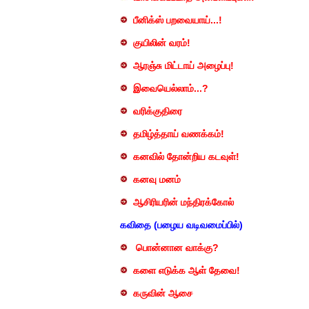
பீனிக்ஸ் பறவையாய்...!
குயிலின் வரம்!
ஆரஞ்சு மிட்டாய் அழைப்பு!
இவையெல்லாம்...?
வரிக்குதிரை
தமிழ்த்தாய் வணக்கம்!
கனவில் தோன்றிய கடவுள்!
கனவு மனம்
ஆசிரியரின் மந்திரக்கோல்
கவிதை (பழைய வடிவமைப்பில்)
பொன்னான வாக்கு?
களை எடுக்க ஆள் தேவை!
கருவின் ஆசை