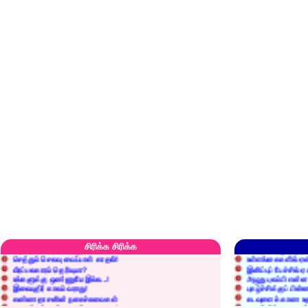
எரிப்பதா? புதைப்பதா?
எல்லாம் நன்மைக்கே.
அறிவை வைக்க மறந்துட்டானே...!
மனிதர்களது தகுதி 
சிரிக்க சிரிக்க
செத்தும் செலவு வைப்பாள் காதலி!
உள்ளங்கைகளில் ஏன
வீரப்பலகாரம் தெரியுமா?
இனிப்புப் பேச்சில்
உங்களுக்கு ஒண்ணுமே இல்ல...!
அழுது புலம்பி என்
இலையுதிர் காலம் வராது!
புகழ்ச்சிக்குப் பின்
கண்ணதாசனின் நகைச்சுவைகள்
கடவுளைக் காண உத
குறைச்சுத்தான் எடை போடறாரு...!
தகுதியில்லாதவருக