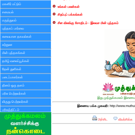
மகளிர் மட்டும்
உங்கள் பலன்கள்
சமையல்
சிறப்புப் பக்கங்கள்
மருத்துவம்
சீன விலங்கு சோதிடம் - இலவச மின் புத்தகம்
புத்தகப் பார்வை
சுவையான தகவல்கள்
சுற்றுலா
மின் புத்தகங்கள்
தமிழ் வலைப்பூக்கள்
தேன் துளிகள்
படைப்பாளர்கள்
தினம் ஒரு தளம்
பரிசு பெற்றவர்கள்
இது முத்துக்கமலம் இணைய 
விருது பெற்றவர்கள்
இணைய பக்க முகவரி:
http://www.muthu
பரிசுத்திட்டம்
அச்சிட
விமர்சிக்க