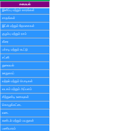
சமையல்
இனிப்பு மற்றும் காரங்கள்
சாதங்கள்
இட்லி மற்றும் தோசைகள்
குழம்பு மற்றும் ரசம்
கீரை
பச்சடி மற்றும் கூட்டு
சட்னி
துவையல்
ஊறுகாய்
வற்றல் மற்றும் பொடிகள்
வடகம் மற்றும் அப்பளம்
சிற்றுண்டி உணவுகள்
கொழுக்கட்டை
வடை
சுண்டல் மற்றும் பயறுகள்
பணியாரம்