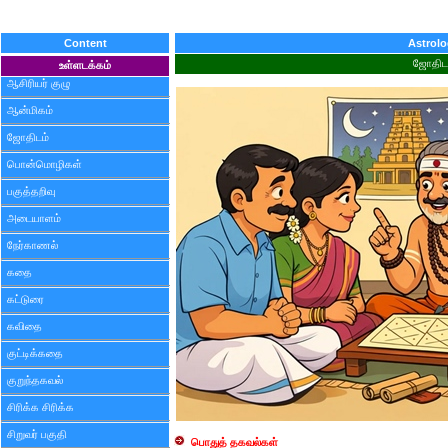
Content
Astrolo
ஜோதிட
உள்ளடக்கம்
ஆசிரியர் குழு
ஆன்மிகம்
ஜோதிடம்
பொன்மொழிகள்
பகுத்தறிவு
அடையாளம்
நேர்காணல்
கதை
கட்டுரை
கவிதை
குட்டிக்கதை
குறுந்தகவல்
சிரிக்க சிரிக்க
சிறுவர் பகுதி
பொதுத் தகவல்கள்