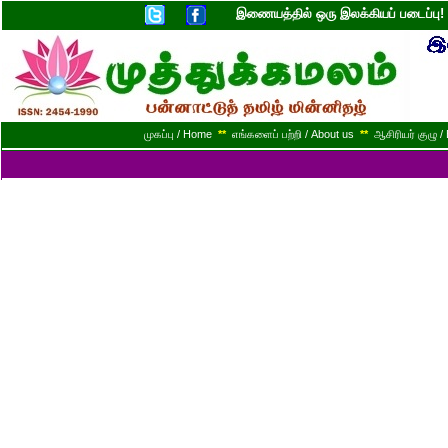
இணையத்தில் ஒரு இலக்கியப் படைப்ப
முகப்பு / Home
**
எங்களைப் பற்றி / About us
**
ஆசிரியர் குழு / 