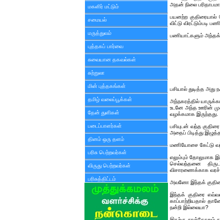
அதன் நிலை பரிதாபம
மகளிர் மட்டும்
பயனற்ற குதிரையால்
சமையல்
விட்டு விரட்டும்படி ப
மருத்துவம்
பணியாட்களும் அந்தக
புத்தகப் பார்வை
சுவையான தகவல்கள்
சுற்றுலா
மின் புத்தகங்கள்
பசியால் துடித்த அது 
தமிழ் வலைப்பூக்கள்
அந்நகரத்தில் யாருக்க
உடனே அந்த ஊரின் முக
தேன் துளிகள்
வழக்கமாக இருந்தது.
படைப்பாளர்கள்
பசியுடன் வந்த குதிர
அதைப் பிடித்து இழுத்
தினம் ஒரு தளம்
மணியோசை கேட்டு வந்த
பரிசு பெற்றவர்கள்
எலும்பும் தோலுமாக இ
செல்வந்தனை திருட
விருது பெற்றவர்கள்
விசாரணைக்காக வரச் 
பரிசுத்திட்டம்
அவனோ இந்தக் குதிரை ப
இந்தக் குதிரை எவ்வ
காப்பாற்றியதால் தான
நன்றி இல்லையா?
இதற்கு நாள்தோறும் ந