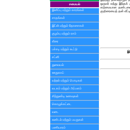
ஒருவர் வந்து இந்தக்
சமையல்
கடுமையான தண்டனை கி
இனிப்பு மற்றும் காரங்கள்
குதிரையைத் தன் வீட்டி
சாதங்கள்
இட்லி மற்றும் தோசைகள்
குழம்பு மற்றும் ரசம்
கீரை
பச்சடி மற்றும் கூட்டு
இ
சட்னி
துவையல்
ஊறுகாய்
வற்றல் மற்றும் பொடிகள்
வடகம் மற்றும் அப்பளம்
சிற்றுண்டி உணவுகள்
கொழுக்கட்டை
வடை
சுண்டல் மற்றும் பயறுகள்
பணியாரம்