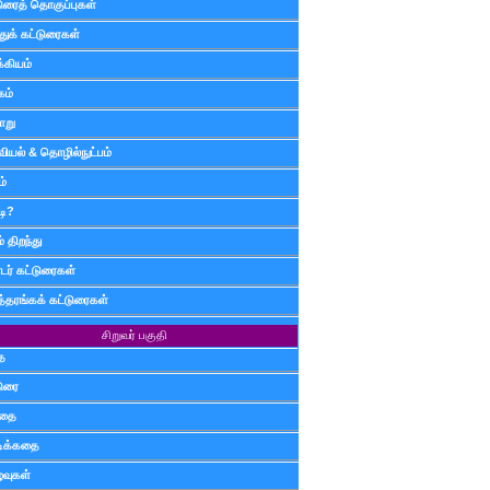
டுரைத் தொகுப்புகள்
ுக் கட்டுரைகள்
்கியம்
கம்
ாறு
வியல் & தொழில்நுட்பம்
ம்
டி?
 திறந்து
ர் கட்டுரைகள்
த்தரங்கக் கட்டுரைகள்
சிறுவர் பகுதி
ை
டுரை
ிதை
்டிக்கதை
்வுகள்