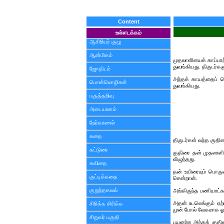
Content
உள்ளடக்கம்
ஆசிரியர் குழு
ஆன்மிகம்
முதலாளியைக் காப்பாற்
துவங்கியது. திருடர்க
ஜோதிடம்
அந்தக் காயத்தைப் ப
பொன்மொழிகள்
துவங்கியது.
பகுத்தறிவு
அடையாளம்
நேர்காணல்
கதை
திருடர்கள் வந்த குதி
கட்டுரை
குதிரை தன் முதலாளிய
விழுந்தது.
கவிதை
தன் உயிரையும் பொருள
குட்டிக்கதை
சென்றான்.
குறுந்தகவல்
அங்கிருந்த பணியாட்க
அதன் உடலெங்கும் ஏற்
சிரிக்க சிரிக்க
முன் போல் வேகமாக ஓ
சிறுவர் பகுதி
பயனற்ற அந்தக் குதி