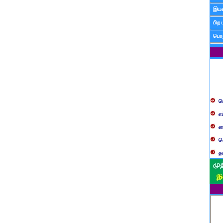
இயன
பிற 
பொத
ப
எ
ச
க
த
ப
வ
ப
ஸ
ம
ம