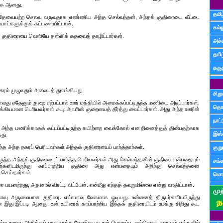
ாக ஆனது.
தமிழ
 தேவையற்ற செலவு வருவதாக எண்ணிய அந்த செல்வந்தன், அந்தக் குதிரையை வீட்டை
ணியாட்களுக்குக் கட்டளையிட்டான்.
கல்ல
் குதிரையை வெளியே தள்ளிக் கதவைத் தாழிட்டார்கள்.
அச்
தமி
கருத
நகரம் முழுவதும் அலையத் துவங்கியது.
சிற
ாவது ஏதேனும் குறை ஏற்பட்டால் ஊர் மத்தியில் அமைக்கப்பட்டிருந்த மணியை அடிப்பார்கள்.
தொ
்கியமான பெரியவர்கள் கூடி அவரின் குறையைத் தீர்த்து வைப்பார்கள். அது அந்த ஊரின்
நாட்
ை அந்த மணிக்காகக் கட்டப்பட்டிருந்த கயிற்றை வைக்கோல் என நினைத்துத் தின்பதற்காக
இஸ்
தது.
 அந்த நகரப் பெரியவர்கள் அந்தக் குதிரையைப் பார்த்தார்கள்.
குற
ருந்த அந்தக் குதிரையைப் பார்த்த பெரியவர்கள் அது செல்வந்தனின் குதிரை என்பதையும்
சங்
ர்களிடமிருந்து காப்பாற்றிய குதிரை அது என்பதையும் அறிந்து செல்வந்தனை
செய்தார்கள்.
மொழ
யனற்றது, அதனால் விரட்டி விட்டேன். என்மீது எந்தத் தவறுமில்லை என்று வாதிட்டான்.
ளவு அருமையான குதிரை. எவ்வளவு வேகமாக ஓடியது. உன்னைத் திருடர்களிடமிருந்து
ே இது இப்படி ஆனது. உன் உயிரைக் காப்பாற்றிய இந்தக் குதிரையிடம் உமக்கு சிறிது கூட
ல்ல உணவு அளித்துப் பாதுகாக்க வேண்டியது உன் பொறுப்பு. ஒவ்வொரு வாரமும் எங்களில்