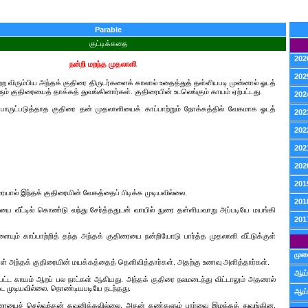
Parable
குட்டிக்கதை
202
நன்றி மறந்த முதலாளி
202
ற விரும்பிய அந்தக் குதிரை திருடர்களைக் காலால் உதைத்துத் தள்ளியபடி முன்னால் ஓடத்
ளும் குதிரையைத் தாக்கத் துவங்கினார்கள். குதிரையின் உடலெங்கும் காயம் ஏற்பட்டது.
202
ொருட்படுத்தாத குதிரை தன் முதலாளியைக் காப்பாற்றும் நோக்கத்தில் வேகமாக ஓடத்
202
202
202
202
201
ரையால் இந்தக் குதிரையின் வேகத்தைப் பிடிக்க முடியவில்லை.
201
ை வீட்டில் கொண்டு வந்து சேர்த்ததுடன் வாயில் நுரை தள்ளியவாறு அப்படியே மயங்கி
201
ையும் காப்பாற்றித் தந்த அந்தக் குதிரையை நன்றியோடு பார்த்த முதலாளி வீட்டுக்குள்
முன
ள் அந்தக் குதிரையின் மயக்கத்தைத் தெளிவித்தார்கள். அதற்கு உணவு அளித்தார்கள்.
ஆய்
பட்ட காயம் ஆறப் பல நாட்கள் ஆகியது. அந்தக் குதிரை நலமடைந்து விட்டாலும் அதனால்
ட முடியவில்லை. நொண்டியபடியே நடந்தது.
ஆய்
ரையைச் செல்வந்தன் கவனிக்கவில்லை. அதன் கண்களும் பார்வை இழக்கத் துவங்கின.