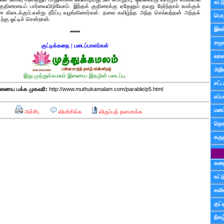
கட்
 குதிரையைப் பார்வையிடுவோம். இந்தக் குதிரைக்கு ஏதேனும் தவறு நேர்ந்தால் உமக்குக்
டைக்கும்.என்று தீர்ப்பு வழங்கினார்கள். தலை கவிழ்ந்த அந்த செல்வந்தன் அந்தக்
பொத
ற்கு ஓட்டிச் சென்றான்.
இலக
*****
சமூ
குட்டிக்கதை
|
படைப்பாளர்கள்
வரல
அறி
இது முத்துக்கமலம் இணைய இதழின் படைப்பு.
சட்ட
ணைய பக்க முகவரி:
http://www.muthukamalam.com/parable/p5.html
எப்ப
மனம்
அச்சிட
விமர்சிக்க
விருப்பத் தளமாக்க
தொட
கரு
கத
கட்
கவ
குட
நிகழ