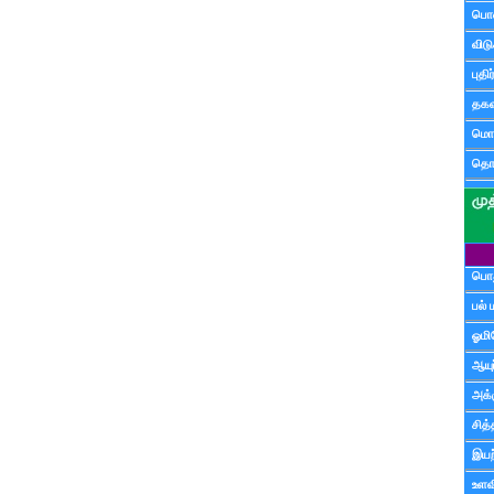
பொ
விட
புதி
தகவ
மொழ
தொ
பொத
பல் 
ஓமி
ஆயு
அக்க
சித்
இயற
உளவி