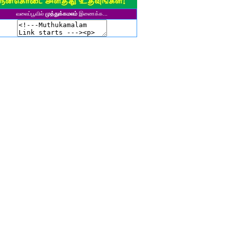
சிகலா தனசேகரன்
வலைப்பூவில்
முத்துக்கமலம்
இணைக்க...
இளவல்" ஹரிஹரன்
ுனைவர். மு. பழனியப்பன்
ாசுகி நடேசன்
ா. காருண்யா
யல்பட்டி கண்ணன்
விதா பால்பாண்டி
ுதா தாமோதரன்
ாஜேஸ்வரி மணிகண்டன்
ாணிக்கவாசுகி செந்தில்குமார்