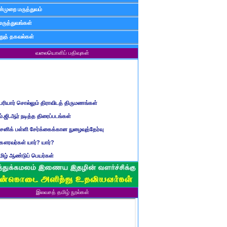
்முறை மருத்துவம்
மருத்துவங்கள்
ுத் தகவல்கள்
வலையொளிப் பதிவுகள்
ெரியார் சொல்லும் திராவிடத் திருமணங்கள்
ம்.ஜி.ஆர் நடித்த திரைப்படங்கள்
ைனிக் பள்ளி சேர்க்கைக்கான நுழைவுத்தேர்வு
ௌரவர்கள் யார்? யார்?
மிழ் ஆண்டுப் பெயர்கள்
ிள்ளையார் சுழி வந்தது எப்படி?
ருவது போவது, வந்தால் போகாது, போனால் வராது...?
ண்டைய படைப் பெயர்கள்
இலவசத் தமிழ் நூல்கள்
்ரீ அன்னை உணர்த்திய மலர்கள்
ாணவன் எப்படி இருக்க வேண்டும்?
ரம் என்பதன் பொருள் என்ன?